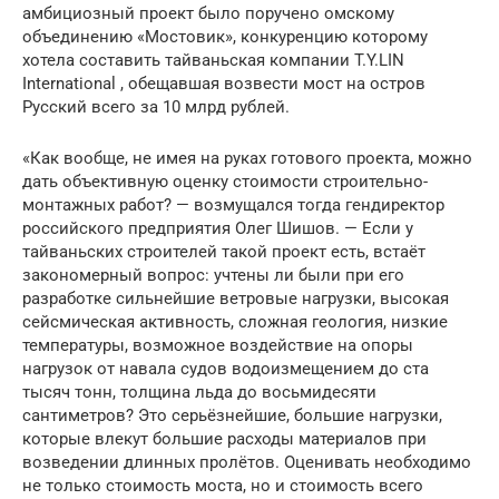
амбициозный проект было поручено омскому
объединению «Мостовик», конкуренцию которому
хотела составить тайваньская компании T.Y.LIN
International , обещавшая возвести мост на остров
Русский всего за 10 млрд рублей.
«Как вообще, не имея на руках готового проекта, можно
дать объективную оценку стоимости строительно-
монтажных работ? — возмущался тогда гендиректор
российского предприятия Олег Шишов. — Если у
тайваньских строителей такой проект есть, встаёт
закономерный вопрос: учтены ли были при его
разработке сильнейшие ветровые нагрузки, высокая
сейсмическая активность, сложная геология, низкие
температуры, возможное воздействие на опоры
нагрузок от навала судов водоизмещением до ста
тысяч тонн, толщина льда до восьмидесяти
сантиметров? Это серьёзнейшие, большие нагрузки,
которые влекут большие расходы материалов при
возведении длинных пролётов. Оценивать необходимо
не только стоимость моста, но и стоимость всего