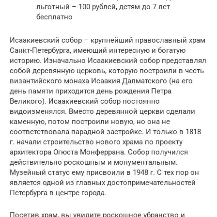
льготный – 100 рублей, детям до 7 лет
бесплатно
Исаакиевский собор – крупнейший православный храм
Санкт-Петербурга, имеющий интересную и богатую
историю. Изначально Исаакиевский собор представлял
собой деревянную церковь, которую построили в честь
византийского монаха Исаакия Далматского (на его
день памяти приходится день рождения Петра
Великого). Исаакиевский собор постоянно
видоизменялся. Вместо деревянной церкви сделали
каменную, потом построили новую, но она не
соответствовала парадной застройке. И только в 1818
г. начали строительство нового храма по проекту
архитектора Огюста Монферрана. Собор получился
действительно роскошным и монументальным.
Музейный статус ему присвоили в 1948 г. С тех пор он
является одной из главных достопримечательностей
Петербурга в центре города.
Посетив храм, вы увидите роскошное убранство и