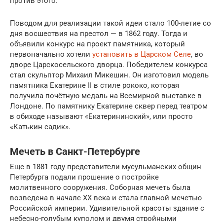
против этого.
Поводом для реализации такой идеи стало 100-летие со
дня восшествия на престол — в 1862 году. Тогда и
объявили конкурс на проект памятника, который
первоначально хотели
установить в Царском Селе
, во
дворе Царскосельского дворца. Победителем конкурса
стал скульптор Михаил Микешин. Он изготовил модель
памятника Екатерине II в стиле рококо, которая
получила почётную медаль на Всемирной выставке в
Лондоне. По памятнику Екатерине сквер перед театром
в обиходе называют «Екатерининский», или просто
«Катькин садик».
Мечеть в Санкт-Петербурге
Еще в 1881 году представители мусульманских общин
Петербурга подали прошение о постройке
молитвенного сооружения. Соборная мечеть была
возведена в начале XX века и стала главной мечетью
Российской империи. Удивительной красоты здание с
небесно-голубым куполом и двумя стройными