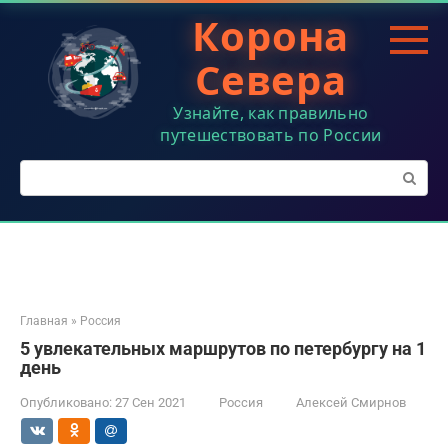
Перейти
Корона
к
контенту
Севера
Узнайте, как правильно
путешествовать по России
Поиск:
Главная
»
Россия
5 увлекательных маршрутов по петербургу на 1
день
Опубликовано:
27 Сен 2021
Россия
Алексей Смирнов