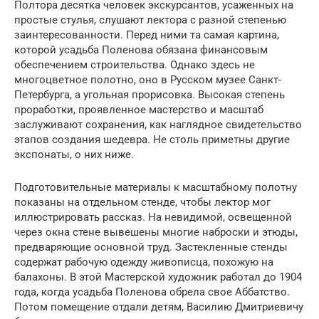
Полтора десятка человек экскурсантов, усаженных на
простые стулья, слушают лектора с разной степенью
заинтересованности. Перед ними та самая картина,
которой усадьба Поленова обязана финансовым
обеспечением строительства. Однако здесь не
многоцветное полотно, оно в Русском музее Санкт-
Петербурга, а угольная прорисовка. Высокая степень
проработки, проявленное мастерство и масштаб
заслуживают сохранения, как наглядное свидетельство
этапов создания шедевра. Не столь приметны другие
экспонаты, о них ниже.
Подготовительные материалы к масштабному полотну
показаны на отдельном стенде, чтобы лектор мог
иллюстрировать рассказ. На невидимой, освещенной
через окна стене вывешены многие наброски и этюды,
предваряющие основной труд. Застекленные стенды
содержат рабочую одежду живописца, похожую на
балахоны. В этой Мастерской художник работал до 1904
года, когда усадьба Поленова обрела свое Аббатство.
Потом помещение отдали детям, Василию Дмитриевичу