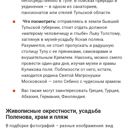
непосредственно в Туле. В поисках природы и
уединения — в одном из санаториев,
пансионатов или отелей Тульской области.
Что посмотреть:
отправляясь в земли бывшей
Тульской губернии, стоит отдать должное
«матерому человечищу и глыбе» Льву Толстому,
заглянув в музей-усадьбу Ясная поляна.
Разумеется, не стоит пропускать и радушную
столицу Тулу с ее пряниками, самоварами и
внушительным Кремлем. Наконец, можно смело
провести один-два дня, изучая музеи и храмы
Куликова поля. Поблизости от него, кстати,
находится родина Святой Матронушки
Московcкой — село Себино с чудесным храмом.
Вас также могут заинтересовать Греция, Турция,
Абхазия, Германия, Финляндия.
Живописные окрестности, усадьба
Поленова, храм и пляж
В подборке фотографий – разные изображения: вид