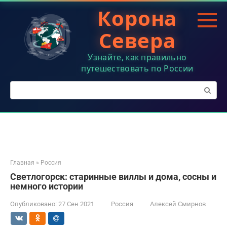
Перейти
Корона
к
контенту
Севера
Узнайте, как правильно
путешествовать по России
Поиск:
Главная
»
Россия
Светлогорск: старинные виллы и дома, сосны и
немного истории
Опубликовано:
27 Сен 2021
Россия
Алексей Смирнов