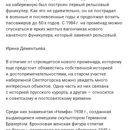
на набережную был построен первый рельсовый
фуникулер. Как это не удивительно, он не пострадал
в военные и послевоенные годы и продолжал возить
пассажиров до 60-х годов. С 1984 г. на променад можно
спускаться в ярких желтых вагончиках нового
канатного фуникулера, который заменил рельсовый.
Ирина Дементьева
В отличие от строящегося нового променада, которому
еще предстоит обзавестись собственной историей
и достопримечательностями, на старом участке
набережной Светлогорска можно увидеть много
интересных объектов. Одна часть из них связана
с историей прусского курорта, а другая — относится
к советскому и постсоветскому времени.
Среди них знаменитая «Нимфа» 1938 г., созданная
выдающимся немецким скульптором Германом
Брахертом. Бронзовая женская фигура отлитая
из бронзы, пострадала во время обстрелов 1945 г.,