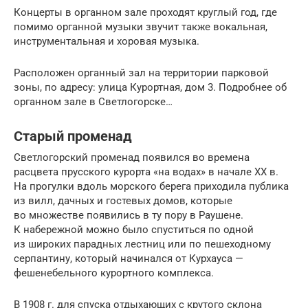
Концерты в органном зале проходят круглый год, где
помимо органной музыки звучит также вокальная,
инструментальная и хоровая музыка.
Расположен органный зал на территории парковой
зоны, по адресу: улица Курортная, дом 3. Подробнее об
органном зале в Светлогорске…
Старый променад
Светлогорский променад появился во времена
расцвета прусского курорта «на водах» в начале ХХ в.
На прогулки вдоль морского берега приходила публика
из вилл, дачных и гостевых домов, которые
во множестве появились в ту пору в Раушене.
К набережной можно было спуститься по одной
из широких парадных лестниц или по пешеходному
серпантину, который начинался от Курхауса —
фешенебельного курортного комплекса.
В 1908 г. для спуска отдыхающих с крутого склона