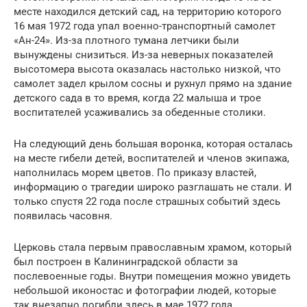
месте находился детский сад, на территорию которого
16 мая 1972 года упал военно-транспортный самолет
«Ан-24». Из-за плотного тумана летчики были
вынуждены снизиться. Из-за неверных показателей
высотомера высота оказалась настолько низкой, что
самолет задел крылом сосны и рухнул прямо на здание
детского сада в то время, когда 22 малыша и трое
воспитателей усаживались за обеденные столики.
На следующий день большая воронка, которая осталась
на месте гибели детей, воспитателей и членов экипажа,
наполнилась морем цветов. По приказу властей,
информацию о трагедии широко разглашать не стали. И
только спустя 22 года после страшных событий здесь
появилась часовня.
Церковь стала первым православным храмом, который
был построен в Калининградской области за
послевоенные годы. Внутри помещения можно увидеть
небольшой иконостас и фотографии людей, которые
так внезапно погибли здесь в мае 1972 года.