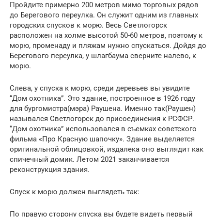
Пройдите примерно 200 метров мимо торговых рядов
до Берегового переулка. Он служит одним из главных
городских спусков к морю. Весь Светлогорск
расположен на холме высотой 50-60 метров, поэтому к
морю, променаду и пляжам нужно спускаться. Дойдя до
Берегового переулка, у шлагбаума сверните налево, к
морю.
Слева, у спуска к морю, среди деревьев вы увидите
“Дом охотника”. Это здание, построенное в 1926 году
для бургомистра(мэра) Раушена. Именно так(Раушен)
назывался Светлогорск до присоединения к РСФСР.
“Дом охотника” использовался в съемках советского
фильма «Про Красную шапочку». Здание выделяется
оригинальной облицовкой, издалека оно выглядит как
спичечный домик. Летом 2021 заканчивается
реконструкция здания.
Спуск к морю должен выглядеть так:
По правую сторону спуска вы будете видеть первый