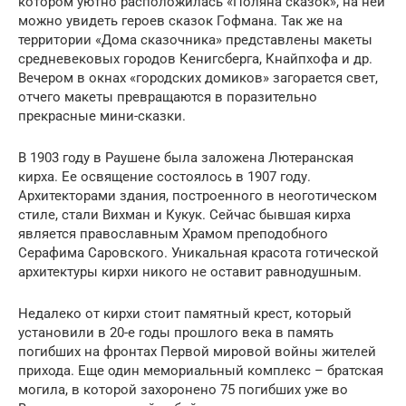
котором уютно расположилась «Поляна сказок», на ней
можно увидеть героев сказок Гофмана. Так же на
территории «Дома сказочника» представлены макеты
средневековых городов Кенигсберга, Кнайпхофа и др.
Вечером в окнах «городских домиков» загорается свет,
отчего макеты превращаются в поразительно
прекрасные мини-сказки.
В 1903 году в Раушене была заложена Лютеранская
кирха. Ее освящение состоялось в 1907 году.
Архитекторами здания, построенного в неоготическом
стиле, стали Вихман и Кукук. Сейчас бывшая кирха
является православным Храмом преподобного
Серафима Саровского. Уникальная красота готической
архитектуры кирхи никого не оставит равнодушным.
Недалеко от кирхи стоит памятный крест, который
установили в 20-е годы прошлого века в память
погибших на фронтах Первой мировой войны жителей
прихода. Еще один мемориальный комплекс – братская
могила, в которой захоронено 75 погибших уже во