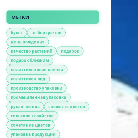
МЕТКИ
букет
выбор цветов
день рождения
качество растений
подарок
подарок близким
полиэтиленовая пленка
полиэтилен пвд
производство упаковки
промышленная упаковка
рукав пленка
свежесть цветов
сельское хозяйство
сочетание цветов
упаковка продукции