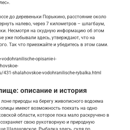
лес».
ссе до деревеньки Порыкино, расстояние около
ернуть налево, через 7 километров – шлагбаум,
лки. Несмотря на скудную информацию об этом
е уже побывали здесь, утверждают, что на
ого. Так что приезжайте и убедитесь в этом сами.
-vodohranilische-opisanie-i-
khovskoe-
ru/431-shalahovskoe-vodohranilische-rybalka.html
ище: описание и история
 лоне природы на берегу живописного водоема
столицы имеют возможность поехать на одно
овской области, которое пока мало раскручено в
у сохраняет свою рукотворную и природную
ще Шалаховское. Рыбалка здесь, судя по