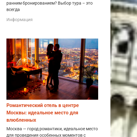
ранним бронированием? Выбор тура – это
всегда
Информация
Романтический отель в центре
Москвы: идеальное место для
влюбленных
Москва — город романтики, идеальное место
для проведения особенных моментов с