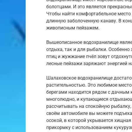
болотцами. И это является прекрасн
Чтобы найти комфортабельное место 
длинную заболоченную канаву. В кон
живописным пейзажем.
Вышеописанное водохранилище являе
отдыха, так и для рыбалки. Особенно 
птиц и жужжание пчёл зовут отдохну
лесные пейзажи заряжают энергией на
Шалаховское водохранилище достато
растительностью. Это любимое место 
берегами находится рядом с дачным 
многолюдно, и купающиеся отдыхающ
рассчитывать на спокойную рыбалку, 
своём автомобиле вы можете подъехат
осокой, в которой укрывается хищна
прикормку с использованием кукуруз