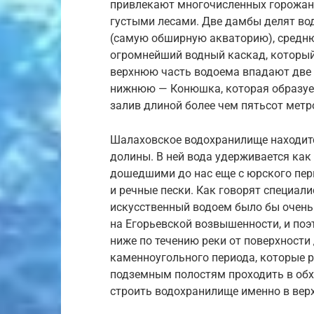
привлекают многочисленных горожан 
густыми лесами. Две дамбы делят во
(самую обширную акваторию), средню
огромнейший водный каскад, который
верхнюю часть водоема впадают две 
нижнюю — Конюшка, которая образуе
залив длиной более чем пятьсот метр
Шалаховское водохранилище находитс
долины. В ней вода удерживается как
дошедшими до нас еще с юрского пер
и речные пески. Как говорят специали
искусственный водоем было бы очень 
на Егорьевской возвышенности, и поэт
ниже по течению реки от поверхности
каменноугольного периода, которые 
подземным полостям проходить в обх
строить водохранилище именно в вер