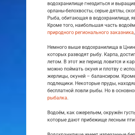
водохранилище гнездиться и выращив
орланы-белохвосты, серые дятлы, ско
Рыба, обитающая в водохранилище, я
Кроме того, наибольшая часть водоём
природного регионального заказника
Немного выше водохранилища в Цнинс
которых разводят рыбу. Карпа, дости
летом. В этот же период ловится и ка
можно поймать окуня и плотву с ис
жерлицы, окуней – балансиром. Кром
подлещики. Некоторые пруды, находя
бесплатной ловли рыбы. Но в основн
рыбалка
.
Водоём, как ожерельем, окружён гу
которые дают прибежище лесным пти
Водохранилище имеет изрезанные бер