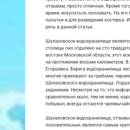
отзывам, просто отличная. Кроме тог
время, искупаться, поплавать. На его
палатки и для разведения костерка. 
речь в данной статье.
Шалаховское водохранилище является
столицы оно отдалено на сто тридцат
востоке Московской области, этот ис
на протяжении восьми километров. В 
Егорьевка. Берега водохранилища лес
многие приезжают за грибами, черник
Шалаховского водохранилища. Отдых 
уединении. Несмотря на то, что инфо
сравнительно мало, тем не менее, наро
побывал, всегда остаются чрезвыча
Шалаховское водохранилище, отзывы 
положительные, является самым круп