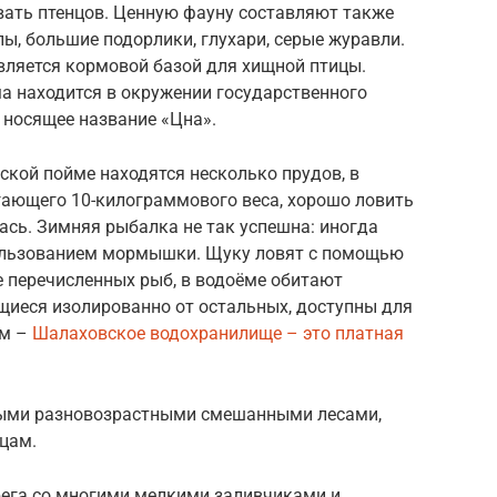
ать птенцов. Ценную фауну составляют также
пы, большие подорлики, глухари, серые журавли.
вляется кормовой базой для хищной птицы.
а находится в окружении государственного
, носящее название «Цна».
кой пойме находятся несколько прудов, в
гающего 10-килограммового веса, хорошо ловить
рась. Зимняя рыбалка не так успешна: иногда
пользованием мормышки. Щуку ловят с помощью
е перечисленных рыб, в водоёме обитают
щиеся изолированно от остальных, доступны для
ом –
Шалаховское водохранилище – это платная
стыми разновозрастными смешанными лесами,
цам.
ега со многими мелкими заливчиками и