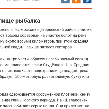
лище рыбалка
ено в Подмосковье (Егорьевский район, рядом с
т водоём образован на участке болот на реке
ину около восьми километров, при этом средняя
ьной глади – свыше пятисот гектаров.
и на три части, образуя незабываемый каскад
оёма вливаются речки Студёнка и Цна. Средняя
 а в нижнюю часть водохранилища впадает река
бразует 500-метровую разветвлённую бухту или
доёма сдерживается сооружённой плотиной, снизу
в виде глины юрского периода. На «Шалаловке»
: здесь обитают серые цапли. Они прилетают на