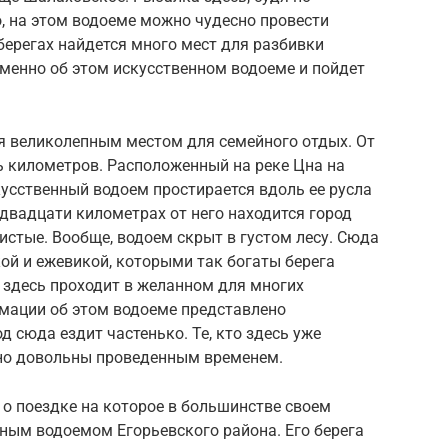
о, на этом водоеме можно чудесно провести
 берегах найдется много мест для разбивки
Именно об этом искусственном водоеме и пойдет
 великолепным местом для семейного отдых. От
ь километров. Расположенный на реке Цна на
кусственный водоем простирается вдоль ее русла
двадцати километрах от него находится город
истые. Вообще, водоем скрыт в густом лесу. Сюда
ой и ежевикой, которыми так богаты берега
здесь проходит в желанном для многих
рмации об этом водоеме представлено
д сюда ездит частенько. Те, кто здесь уже
йно довольны проведенным временем.
о поездке на которое в большинстве своем
ным водоемом Егорьевского района. Его берега