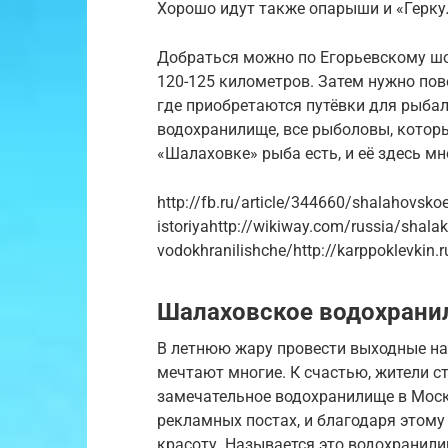
Хорошо идут также опарыши и «Герку
Добраться можно по Егорьевскому шо
120-125 километров. Затем нужно пов
где приобретаются путёвки для рыба
водохранилище, все рыболовы, которы
«Шалаховке» рыба есть, и её здесь мн
http://fb.ru/article/344660/shalahovskoe
istoriyahttp://wikiway.com/russia/shala
vodokhranilishche/http://karppoklevkin.
Шалаховское водохранил
В летнюю жару провести выходные на
мечтают многие. К счастью, жители 
замечательное водохранилище в Моск
рекламных постах, и благодаря этом
красоту. Называется это водохранили