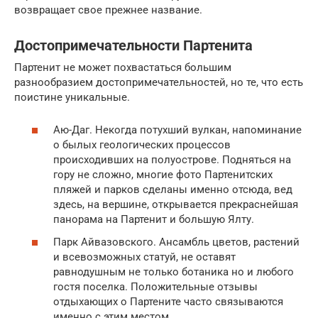
возвращает свое прежнее название.
Достопримечательности Партенита
Партенит не может похвастаться большим
разнообразием достопримечательностей, но те, что есть
поистине уникальные.
Аю-Даг. Некогда потухший вулкан, напоминание
о былых геологических процессов
происходивших на полуострове. Подняться на
гору не сложно, многие фото Партенитских
пляжей и парков сделаны именно отсюда, вед
здесь, на вершине, открывается прекраснейшая
панорама на Партенит и большую Ялту.
Парк Айвазовского. Ансамбль цветов, растений
и всевозможных статуй, не оставят
равнодушным не только ботаника но и любого
гостя поселка. Положительные отзывы
отдыхающих о Партените часто связываются
именно с этим местом.