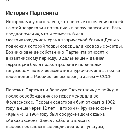
История Партенита
Историками установлено, что первые поселения людей
на этой территории появились в эпоху палеолита. Есть
предположения, что местность была
местонахождением храма таврической богини Девы у
подножия которой тавры совершали кровавые жертвы.
Возникновение собственно Партенита относят к
византийскому периоду. В дальнейшем данная
территория была подконтрольна итальянцам-
генуэзсцам, затем ее захватили турки-османцы, позже
властвовала Российская империя, а затем – СССР.
Пережил Партенит и Великую Отечественную войну, а
после освобождения его переименовали во
Фрунзенское. Первый санаторий был открыт в 1962
году, а еще через 12 лет – второй («Фрунзенское» и
«Крым»). В 1964 году был сооружен дом отдыха
«Айвазовское». Здесь любили отдыхать
высокопоставленные люди, деятели культуры,