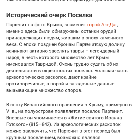
Исторический очерк Поселка
Партенит на фото Крыма, знаменит
горой Аю-Даг
,
именно здесь были обнаружены останки орудий
принадлежащих людям, жившим в эпоху каменного
века. С эпохи поздней бронзы Партенитскую долину
начинают активно заселять тавры – легендарный
народ, в честь которого множество лет Крым
именовался Тавридой. Очень трудно судить об их
деятельности в окрестностях поселка. Большая часть
археологических раскопок, дают крайне
противоречивые, а порой и загадочные данные
вызывающие множество споров.
В эпоху Византийского правления в Крыму, примерно в
VI в., на полуострове появляется поселок Партенит.
Впервые он упоминается в «Житие святого Иоанна
Готского» (815—842). Из археологических раскопок
можно заключить, что Партенит в этот период был
крупным поселением, возможно являлся