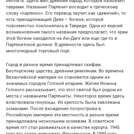
неолита. Здесь жил древний народ, который называют
таврами. Название Партенит восходит к греческому
слову «партенос». Его перевод звучит как «девичий», то
есть принадлежащий Деве – богине, которой
повсеместно поклонялись в Тавриде. Одна из версий
возникновения такого названия предполагает, что храм
этой богини находился на Аю-Даге или еще где-то в
Партенитской долине. В древности здесь был
многолюдный торговый порт.
Город в разное время принадлежал скифам,
Боспорскому царству, древним римлянам. Во времена
Византийской империи он становится одним из
значимых городов Готской епархии. Житие Иоанна
Готского рассказывает, что этот святой был родом из
места с названием Партениты. Некоторое время здесь
властвовали генуэзцы. Их крепость была завоевана
османами. После вхождения полуострова в
Российскую империю эта местность в разное время
принадлежала нескольким хозяевам. В советское
время пгт стал развиваться в качестве курорта. 1945
году его стали именовать Фрунзенское. В 1993 году