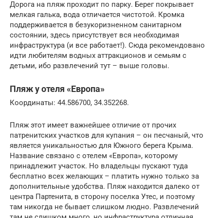
Дорога на пляж проходит по парку. Берег покрывает
мелкая галька, вода отличается чистотой. Кромка
поддерживается в безукоризненном санитарном
состоянии, здесь присутствует вся необходимая
инфраструктура (и все работает!). Сюда рекомендовано
идти любителям водных аттракционов и семьям с
детьми, ибо развлечений тут – выше головы.
Пляж у отеля «Европа»
Координаты: 44.586700, 34.352268.
Пляж этот имеет важнейшее отличие от прочих
патренитских участков для купания – он песчаный, что
является уникальностью для Южного берега Крыма.
Название связано с отелем «Европа», которому
принадлежит участок. Но владельцы пускают туда
бесплатно всех желающих – платить нужно только за
дополнительные удобства. Пляж находится далеко от
центра Партенита, в сторону поселка Утес, и поэтому
там никогда не бывает слишком людно. Развлечений
там не слишком много, но инфраструктура отличная.