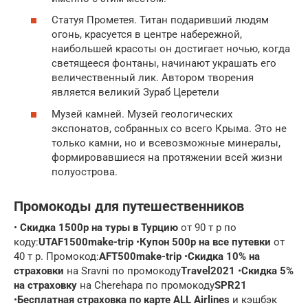
Статуя Прометея. Титан подаривший людям
огонь, красуется в центре набережной,
наибольшей красоты он достигает ночью, когда
светящееся фонтаны, начинают украшать его
величественный лик. Автором творения
является великий Зураб Церетели
Музей камней. Музей геологических
экспонатов, собранных со всего Крыма. Это не
только камни, но и всевозможные минералы,
формировавшиеся на протяжении всей жизни
полуострова.
Промокоды для путешественников
•
Скидка 1500р на туры в Турцию
от 90 т р по
коду:
UTAF1500make-trip
•
Купон 500р на все путевки
от
40 т р. Промокод:
AFT500make-trip
•
Скидка 10% на
страховки
на Sravni по промокоду
Travel2021
•
Скидка 5%
на страховку
на Cherehapa по промокоду
SPR21
•
Бесплатная страховка по карте ALL Airlines
и кэшбэк