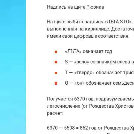
Надпись на щите Рюрика
На щите выбита надпись «ЛЪТА STO». 
выполненная на кириллице. Достаточ
имели свои цифровые соответствия.
«ЛЪТА» означает год
S — «зело» со значком слева 
Т — «твердо» обозначает трис
О — «он» обозначает семьдес
Получается 6370 год, подразумеваемы
летосчисление (от Рождества Христо
расчет:
6370 — 5508 = 862 год от Рождества 