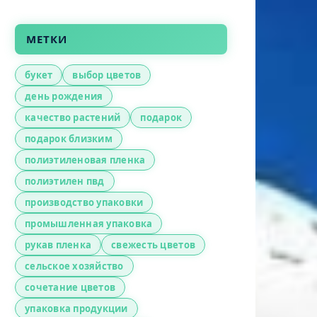
МЕТКИ
букет
выбор цветов
день рождения
качество растений
подарок
подарок близким
полиэтиленовая пленка
полиэтилен пвд
производство упаковки
промышленная упаковка
рукав пленка
свежесть цветов
сельское хозяйство
сочетание цветов
упаковка продукции