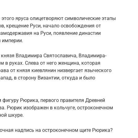
 этого яруса олицетворяют символические этапы
ов, крещение Руси, начало освобождения от
самодержавия на Руси, появление династии
 империи.
 князя Владимира Святославича, Владимира-
м в руках. Слева от него женщина, которая
рава от князя киевлянин низвергает языческого
апад, в сторону Византии, откуда и было
 фигуру Рюрика, первого правителя Древней
ева. Рюрик изображен в кольчуге, остроконечном
ной шкуре.
адочная надпись на остроконечном щите Рюрика?