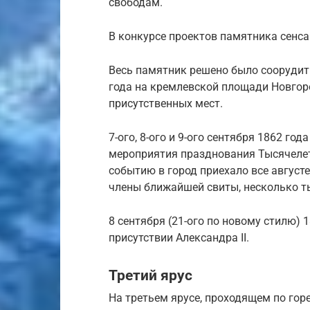
свободам.
В конкурсе проектов памятника сенс
Весь памятник решено было соорудить
года на кремлевской площади Новго
присутственных мест.
7-ого, 8-ого и 9-ого сентября 1862 г
мероприятия празднования Тысячелет
событию в город приехало все август
члены ближайшей свиты, несколько ты
8 сентября (21-ого по новому стилю)
присутствии Александра II.
Третий ярус
На третьем ярусе, проходящем по го