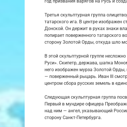
год призвания варягов на Русь и соз
Третья скульптурная группа олицетво
татарского ига. В центре изображен 
Донской. Он держит в руках знаки вла
попирает поверженного татарского во
сторону Золотой Орды, откуда шло м
В этой скульптурной группе несложно 
Руси». Скипетр, держава, шапка Моно
него изображен мурза Золотой Орды, 
— поверженный рыцарь. Иван III смотр
центром сбора русских земель в един
Следующая скульптурная группа посв
Первый в мундире офицера Преображе
над ним — ангел, указывающий России
сторону Санкт-Петербурга.