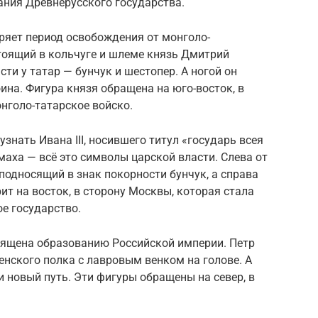
дания Древнерусского государства.
ряет период освобождения от монголо-
стоящий в кольчуге и шлеме князь Дмитрий
сти у татар — бунчук и шестопер. А ногой он
ина. Фигура князя обращена на юго-восток, в
онголо-татарское войско.
узнать Ивана III, носившего титул «государь всея
маха — всё это символы царской власти. Слева от
подносящий в знак покорности бунчук, а справа
ит на восток, в сторону Москвы, которая стала
ое государство.
ящена образованию Российской империи. Петр
нского полка с лавровым венком на голове. А
 новый путь. Эти фигуры обращены на север, в