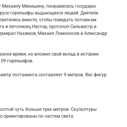
ву Михаилу Микешину, понравилась государю.
ярусе горельефы выдающихся людей. Деятели
встретились вместе, чтобы поведать потомкам
га и летописец Нестор, протопоп Сильвестр и
адмирал Нахимов, Михаил Ломоносов и Александр
разное время, но вложил свой вклад в историю
109 горельефов.
аметр постамента составляет 9 метров. Вес фигур
ысотой чуть больше трех метров. Скульптуры
ко ориентированы по частям света.