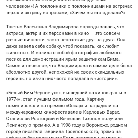
человеком»! А поклонники с поклонницами на встречах
терзали актрису вопросами; «Зачем вы это сделали?»
Тщетно Валентина Владимирова оправдывалась, что
актриса, актер и их персонажи в кино — это совсем
разные личности, часто непохожие друг на друга. Она
даже завела себе собаку, чтоб показать, как любит
животных. И возила с собой фотографии любимого
песика для демонстрации ярым защитникам Бима.
Самое интересное, что Владимирова в самом деле была
абсолютно другой, непохожей на своих скандальных
героинь, но из-за них часто попадала в «истории».
«Белый Бим Черное ухо», вышедший на киноэкраны в
1977-м, стал лучшим фильмом года. Картину
номинировали на премию «Оскар» и наградили на
международном кинофестивале в Карловых Варах.
Станислав Ростоцкий и Вячеслав Тихонов получили
Ленинскую премию. А в 1998 году в Воронеже, родном
городе писателя Гавриила Троепольского, прямо на
асфальте без постамента Биму поставили памятник.