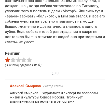
охотничьего пса окончательно. Затем их разлучили, а
дождавшись, когда собака затосковала по Тихонову,
уложили того в постель и дали «Мотор!». Явились тут и
«врачи» забирать «больного», а Бим заметался, и все его
собачьи чувства натурально отразились на морде.
Вышло жизненно и драматично, а главное, с одного
дубля. Ведь собака второй раз страдания в кадре не
повторила бы — в отличие от людей она притворяться и
«лгать» не умеет.
Рейтинг
(
1
оценка, среднее
1
из
5
)
0
Алексей Смирнов
/ автор статьи
Алексей Смирнов — журналист и эксперт по вопросам
жизни и культуры Севера России. Публикует
аналитические материалы и репортажи.