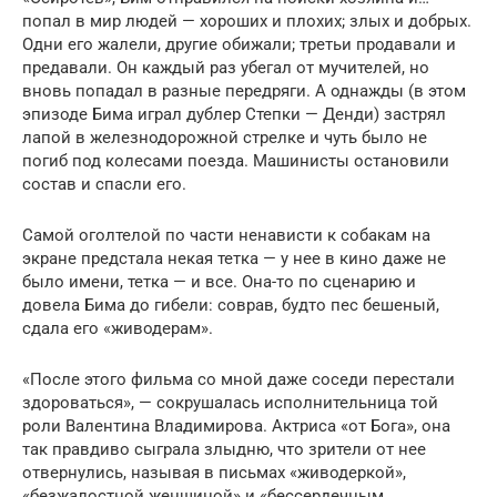
попал в мир людей — хороших и плохих; злых и добрых.
Одни его жалели, другие обижали; третьи продавали и
предавали. Он каждый раз убегал от мучителей, но
вновь попадал в разные передряги. А однажды (в этом
эпизоде Бима играл дублер Степки — Денди) застрял
лапой в железнодорожной стрелке и чуть было не
погиб под колесами поезда. Машинисты остановили
состав и спасли его.
Самой оголтелой по части ненависти к собакам на
экране предстала некая тетка — у нее в кино даже не
было имени, тетка — и все. Она-то по сценарию и
довела Бима до гибели: соврав, будто пес бешеный,
сдала его «живодерам».
«После этого фильма со мной даже соседи перестали
здороваться», — сокрушалась исполнительница той
роли Валентина Владимирова. Актриса «от Бога», она
так правдиво сыграла злыдню, что зрители от нее
отвернулись, называя в письмах «живодеркой»,
«безжалостной женщиной» и «бессердечным