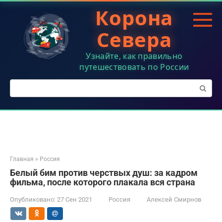
Перейти
Корона
к
контенту
Севера
Узнайте, как правильно
путешествовать по России
Поиск:
Главная
»
Россия
Белый бим против черствых душ: за кадром
фильма, после которого плакала вся страна
Опубликовано:
27 Сен 2021
Россия
Алексей Смирнов