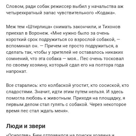
Словом, ради собак режиссер выбил у начальства аж
четырехкратный запас чувствительного «Кодака».
Меж тем «Штирлица» снимать закончили, и Тихонов
приехал в Воронеж. «Мне нужно было за очень
короткий срок подружиться со взрослой собакой, —
вспоминал он. — Причем не просто подружиться, а
сделать так, чтобы у зрителей не оставалось никаких
сомнений, что эта собака — моя… Пес очень тосковал
по своему хозяину, который сдал его на полтора года
напрокат.
Все старались: кто колбаской угостит, кто сосиской, кто
сладостями. Значит, идти этим путем нельзя. И здесь
помогла любовь к животным. Приходя на площадку, я
первым делом стал гулять с собакой. Через некоторое
время пес стал ждать меня».
Люди и звери
«Осиротев», Бим отправился на поиски хозяина и…