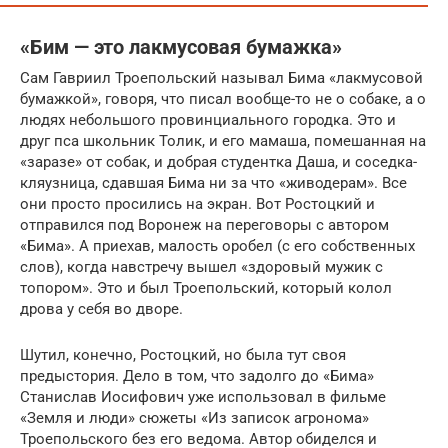
«Бим — это лакмусовая бумажка»
Сам Гавриил Троепольский называл Бима «лакмусовой
бумажкой», говоря, что писал вообще-то не о собаке, а о
людях небольшого провинциального городка. Это и
друг пса школьник Толик, и его мамаша, помешанная на
«заразе» от собак, и добрая студентка Даша, и соседка-
кляузница, сдавшая Бима ни за что «живодерам». Все
они просто просились на экран. Вот Ростоцкий и
отправился под Воронеж на переговоры с автором
«Бима». А приехав, малость оробел (с его собственных
слов), когда навстречу вышел «здоровый мужик с
топором». Это и был Троепольский, который колол
дрова у себя во дворе.
Шутил, конечно, Ростоцкий, но была тут своя
предыстория. Дело в том, что задолго до «Бима»
Станислав Иосифович уже использовал в фильме
«Земля и люди» сюжеты «Из записок агронома»
Троепольского без его ведома. Автор обиделся и