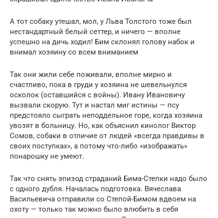
А тот собаку утешал, мол, у Льва Толстого тоже был
нестандартный белый сеттер, и ничего — вполне
успешно на дичь ходил! Бим склонял голову набок и
внимал хозяину со всем вниманием
Так они жили себе поживали, вполне мирно и
счастливо, пока в груди у хозяина не шевельнулся
осколок (оставшийся с войны). Ивану Ивановичу
вызвали скорую. Тут и настал миг истины — псу
предстояло сыграть неподдельное горе, когда хозяина
увозят в больницу. Но, как объяснил кинолог Виктор
Сомов, собаки в отличие от людей «всегда правдивы в
своих поступках», а потому что-либо «изображать»
понарошку не умеют.
Так что снять эпизод страданий Бима-Степки надо было
с одного дубля. Началась подготовка. Вячеслава
Васильевича отправили со Степой-Бимом вдвоем на
охоту — только так можно было влюбить в себя