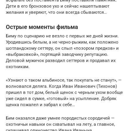
Дети в его бронзовое ухо и сейчас нашептывают
желания и уверяют, что они всегда сбываются…
Острые моменты фильма
Биму по сценарию не везло с первых же дней жизни.
Уродившись белым, а не черно-рыжим, как положено
шотландскому сеттеру, он слыл «позором предков» и
«выбраковкой», портящей заводчику репутацию.
Деловой мужичок разводил сеттеров и продавал их
охотникам.
«Узнают о таком альбиносе, так покупать не станут», —
волновался деляга. Когда Иван Иванович (Тихонов)
пришел в тот дом, белый щенок с черным ухом вообще
уже сидел в сумке, «готовый» на усыпление. Добряк
щенка пожалел и забрал к себе…
Бим оказался даже умнее породистых сородичей —
охотничьи навыки он схватывал на лету, а главное,
скрашивал одиночество Ивана Иваныча