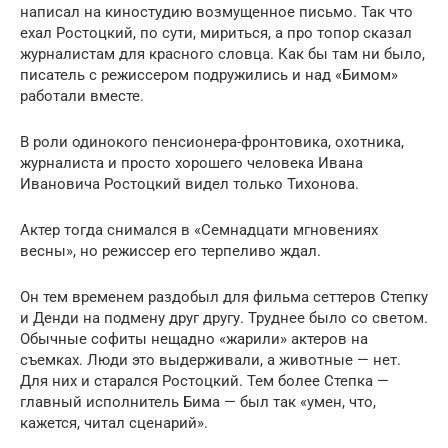
написал на киностудию возмущенное письмо. Так что
ехал Ростоцкий, по сути, мириться, а про топор сказал
журналистам для красного словца. Как бы там ни было,
писатель с режиссером подружились и над «Бимом»
работали вместе.
В роли одинокого пенсионера-фронтовика, охотника,
журналиста и просто хорошего человека Ивана
Ивановича Ростоцкий видел только Тихонова.
Актер тогда снимался в «Семнадцати мгновениях
весны», но режиссер его терпеливо ждал.
Он тем временем раздобыл для фильма сеттеров Степку
и Денди на подмену друг другу. Труднее было со светом.
Обычные софиты нещадно «жарили» актеров на
съемках. Люди это выдерживали, а животные — нет.
Для них и старался Ростоцкий. Тем более Степка —
главный исполнитель Бима — был так «умен, что,
кажется, читал сценарий».