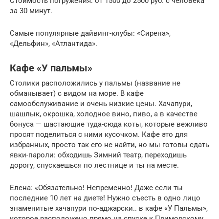
Стоимость погружения: от 1500 до 2500 руб. с человека
за 30 минут.
Самые популярные дайвинг-клубы: «Сирена»,
«Дельфин», «Атлантида».
Кафе «У пальмы»
Столики расположились у пальмы (название не
обманывает) с видом на море. В кафе
самообслуживание и очень низкие цены. Хачапури,
шашлык, окрошка, холодное вино, пиво, а в качестве
бонуса — шастающие туда-сюда коты, которые вежливо
просят поделиться с ними кусочком. Кафе это для
избранных, просто так его не найти, но мы готовы сдать
явки-пароли: обходишь Зимний театр, переходишь
дорогу, спускаешься по лестнице и ты на месте.
Елена: «Обязательно! Непременно! Даже если ты
последние 10 лет на диете! Нужно съесть в одно лицо
знаменитые хачапури по-аджарски.. в кафе «У Пальмы»,
которое расположено прямо на спуске к Приморскому