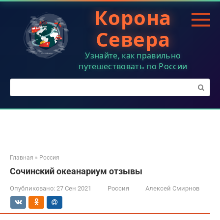
Перейти
Корона
к
контенту
Севера
Узнайте, как правильно
путешествовать по России
Поиск:
Главная
»
Россия
Сочинский океанариум отзывы
Опубликовано:
27 Сен 2021
Россия
Алексей Смирнов