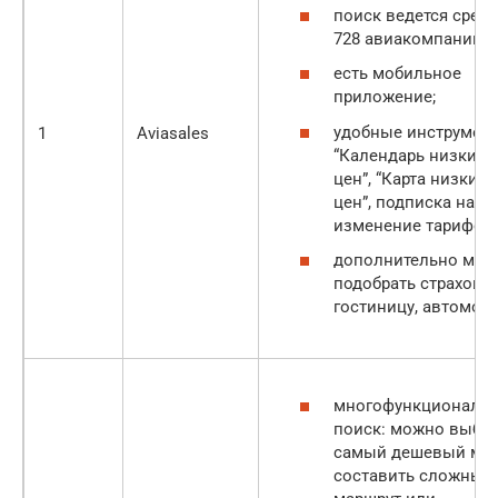
поиск ведется сред
728 авиакомпаний;
есть мобильное
приложение;
удобные инструмен
1
Aviasales
“Календарь низких
цен”, “Карта низких
цен”, подписка на
изменение тарифов;
дополнительно мож
подобрать страховку
гостиницу, автомоб
многофункциональ
поиск: можно выбра
самый дешевый мес
составить сложный