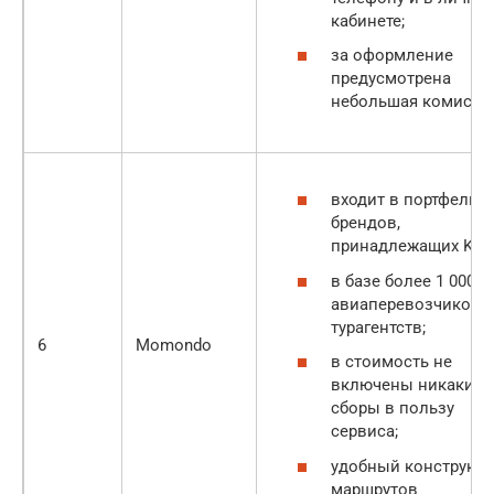
кабинете;
за оформление
предусмотрена
небольшая комисси
входит в портфель
брендов,
принадлежащих Kaya
в базе более 1 000
авиаперевозчиков 
турагентств;
6
Momondo
в стоимость не
включены никакие
сборы в пользу
сервиса;
удобный конструкто
маршрутов