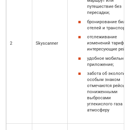
маршрут или
путешествие без
пересадки;
бронирование билет
отелей и транспорта
отслеживание
изменений тарифов
2
Skyscanner
интересующие рейсы
удобное мобильное
приложение;
забота об экологии 
особым знаком
отмечаются рейсы с
пониженными
выбросами
углекислого газа в
атмосферу