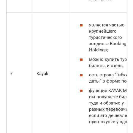
является частью
крупнейшего
туристического
холдинга Booking
Holdings;
можно купить тур: и
билеты, и отель;
7
Kayak
есть строка “Гибкие
даты” в форме поиск
функция KAYAK Mix 
вы покупаете билет
туда и обратно у
разных перевозчико
если это дешевле, ч
при покупке у одног