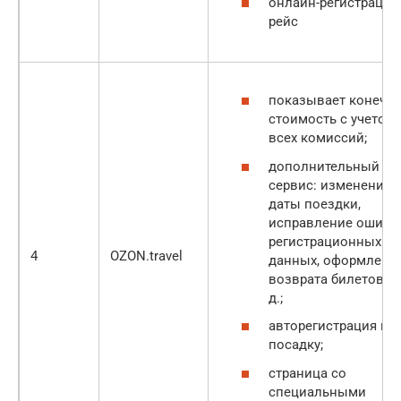
онлайн-регистрация
рейс
показывает конечн
стоимость с учетом
всех комиссий;
дополнительный
сервис: изменение
даты поездки,
исправление ошибо
регистрационных
4
OZON.travel
данных, оформлени
возврата билетов и 
д.;
авторегистрация на
посадку;
страница со
специальными