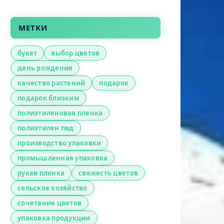
МЕТКИ
букет
выбор цветов
день рождения
качество растений
подарок
подарок близким
полиэтиленовая пленка
полиэтилен пвд
производство упаковки
промышленная упаковка
рукав пленка
свежесть цветов
сельское хозяйство
сочетание цветов
упаковка продукции