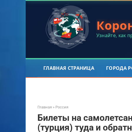
Перейти
к
контенту
Коро
Узнайте, как 
ГЛАВНАЯ СТРАНИЦА
ГОРОДА 
Главная
»
Россия
Билеты на самолетсан
(турция) туда и обрат