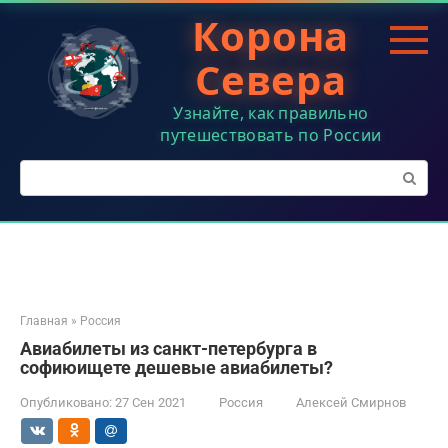
Перейти
Корона
к
контенту
Севера
Узнайте, как правильно
путешествовать по России
Поиск:
Главная
»
Россия
Авиабилеты из санкт-петербурга в
софиюищете дешевые авиабилеты?
Опубликовано:
27 Сен 2021
Россия
Алексей Смирнов