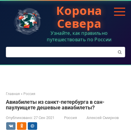
Перейти
Корона
к
контенту
Севера
Узнайте, как правильно
путешествовать по России
Поиск:
Главная
»
Россия
Авиабилеты из санкт-петербурга в сан-
паулуищете дешевые авиабилеты?
Опубликовано:
27 Сен 2021
Россия
Алексей Смирнов