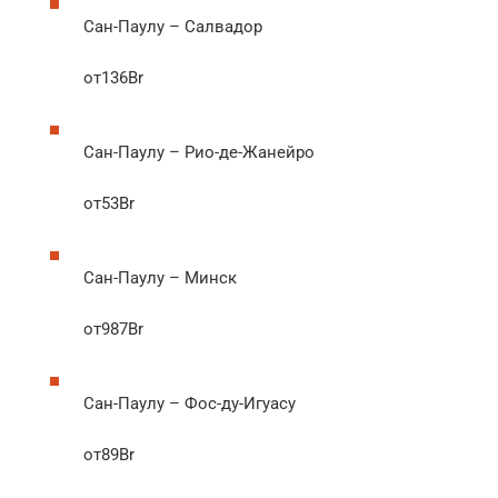
Сан-Паулу – Салвадор
от136Br
Сан-Паулу – Рио-де-Жанейро
от53Br
Сан-Паулу – Минск
от987Br
Сан-Паулу – Фос-ду-Игуасу
от89Br