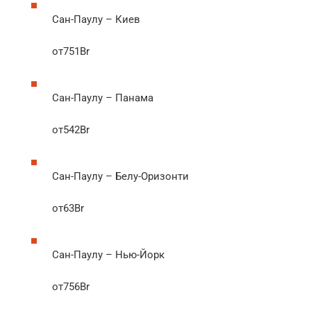
Сан-Паулу – Киев
от751Br
Сан-Паулу – Панама
от542Br
Сан-Паулу – Белу-Оризонти
от63Br
Сан-Паулу – Нью-Йорк
от756Br