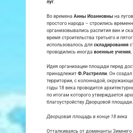
луг
.
Во времена
Анны Иоанновны
на луго
простого народа – строились времен
организовывались распития вин и ск
время строительства третьего и пято
использовалось для
складирования
с
проводились иногда
военные учения
,
Идея организации площади перед д
принадлежит
Ф.Растрелли
. Он созда
территории, с колоннадой, окружающей
годы 18 века проводится архитектурн
по итогам которого утверждается ар
благоустройству Дворцовой площади.
Дворцовая площадь в конце 18 века
Отталкиваясь от доминанты Зимнего 