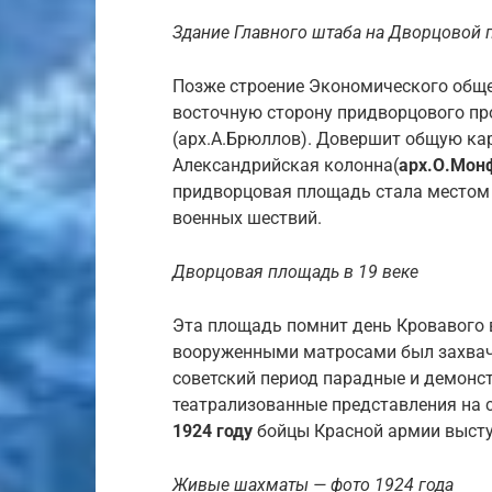
Здание Главного штаба на Дворцовой
Позже строение Экономического обще
восточную сторону придворцового пр
(арх.А.Брюллов). Довершит общую ка
Александрийская колонна(
арх.О.Мон
придворцовая площадь стала местом
военных шествий.
Дворцовая площадь в 19 веке
Эта площадь помнит день Кровавого в
вооруженными матросами был захвач
советский период парадные и демонс
театрализованные представления на 
1924 году
бойцы Красной армии высту
Живые шахматы — фото 1924 года