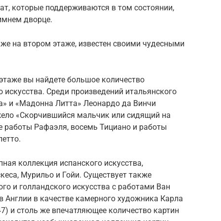
ат, которые поддерживаются в том состоянии,
имнем дворце.
же на втором этаже, известен своими чудесными
этаже вы найдете большое количество
о искусства. Среди произведений итальянского
уа» и «Мадонна Литта» Леонардо да Винчи
жело «Скорчившийся мальчик или сидящий на
ве работы Рафаэля, восемь Тициано и работы
летто.
ная коллекция испанского искусства,
скеса, Мурильо и Гойи. Существует также
о и голландского искусства с работами Ван
в Англии в качестве камерного художника Карла
247) и столь же впечатляющее количество картин