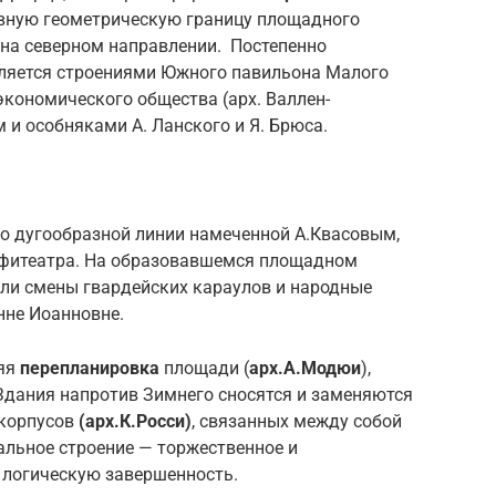
овную геометрическую границу площадного
е на северном направлении. Постепенно
ляется строениями Южного павильона Малого
экономического общества (арх. Валлен-
 и особняками А. Ланского и Я. Брюса.
по дугообразной линии намеченной А.Квасовым,
фитеатра. На образовавшемся площадном
или смены гвардейских караулов и народные
нне Иоанновне.
няя
перепланировка
площади (
арх.А.Модюи
),
Здания напротив Зимнего сносятся и заменяются
 корпусов
(арх.К.Росси)
, связанных между собой
альное строение — торжественное и
логическую завершенность.