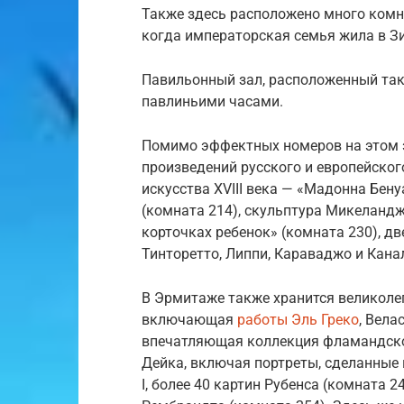
Также здесь расположено много комн
когда императорская семья жила в З
Павильонный зал, расположенный так
павлиньими часами.
Помимо эффектных номеров на этом 
произведений русского и европейског
искусства XVIII века — «Мадонна Бен
(комната 214), скульптура Микеланд
корточках ребенок» (комната 230), д
Тинторетто, Липпи, Караваджо и Кана
В Эрмитаже также хранится великолеп
включающая
работы Эль Греко
, Вела
впечатляющая коллекция фламандског
Дейка, включая портреты, сделанные 
I, более 40 картин Рубенса (комната 