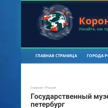
Перейти
к
контенту
Коро
Узнайте, как 
ГЛАВНАЯ СТРАНИЦА
ГОРОДА 
Главная
»
Россия
Государственный музе
петербург