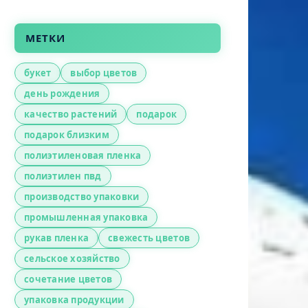
МЕТКИ
букет
выбор цветов
день рождения
качество растений
подарок
подарок близким
полиэтиленовая пленка
полиэтилен пвд
производство упаковки
промышленная упаковка
рукав пленка
свежесть цветов
сельское хозяйство
сочетание цветов
упаковка продукции