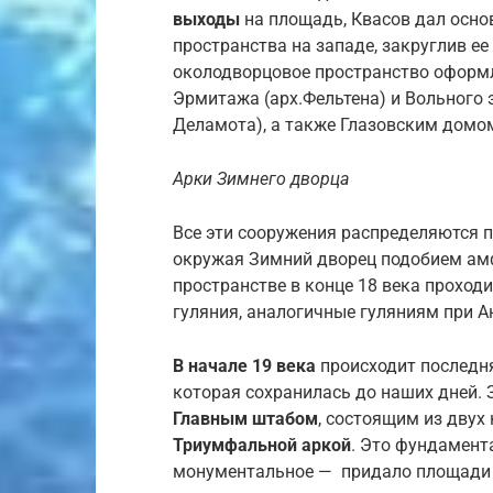
выходы
на площадь, Квасов дал осн
пространства на западе, закруглив е
околодворцовое пространство оформ
Эрмитажа (арх.Фельтена) и Вольного 
Деламота), а также Глазовским домом
Арки Зимнего дворца
Все эти сооружения распределяются 
окружая Зимний дворец подобием ам
пространстве в конце 18 века проход
гуляния, аналогичные гуляниям при А
В начале 19 века
происходит послед
которая сохранилась до наших дней. 
Главным штабом
, состоящим из двух
Триумфальной аркой
. Это фундамент
монументальное — придало площади 