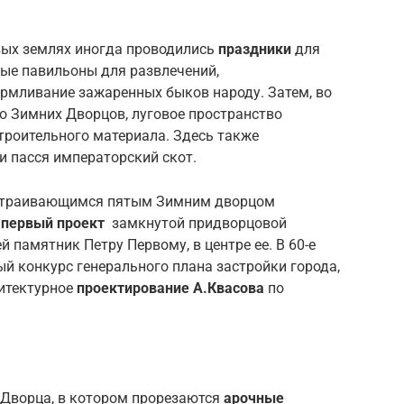
вых землях иногда проводились
праздники
для
ные павильоны для развлечений,
армливание зажаренных быков народу. Затем, во
го Зимних Дворцов, луговое пространство
троительного материала. Здесь также
 и пасся императорский скот.
остраивающимся пятым Зимним дворцом
л
первый проект
замкнутой придворцовой
 памятник Петру Первому, в центре ее. В 60-е
ый конкурс генерального плана застройки города,
хитектурное
проектирование А.Квасова
по
Дворца, в котором прорезаются
арочные