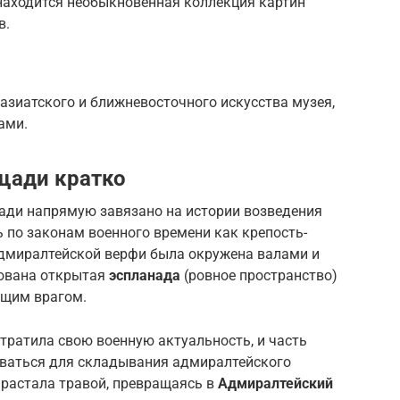
 находится необыкновенная коллекция картин
в.
азиатского и ближневосточного искусства музея,
ами.
щади кратко
ади напрямую завязано на истории возведения
 по законам военного времени как крепость-
 Адмиралтейской верфи была окружена валами и
зована открытая
эспланада
(ровное пространство)
ющим врагом.
тратила свою военную актуальность, и часть
оваться для складывания адмиралтейского
арастала травой, превращаясь в
Адмиралтейский