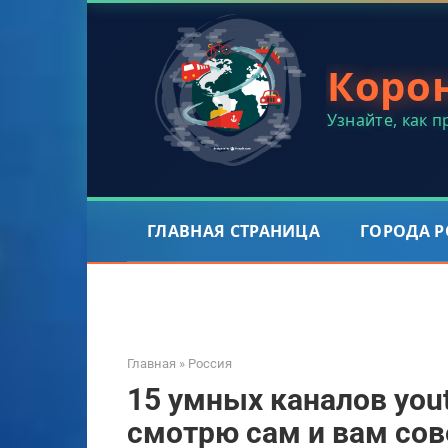
Перейти
к
контенту
Коро
Узнайте, как 
ГЛАВНАЯ СТРАНИЦА
ГОРОДА 
Главная
»
Россия
15 умных каналов you
смотрю сам и вам со