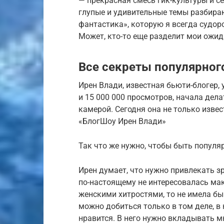
— прекрасная смесь гик-культуры и с
глупые и удивительные темы разбираю
фантастика», которую я всегда судо
Может, кто-то еще разделит мои ожид
Все секреты популярног
Ирен Влади, известная бьюти-блогер,
и 15 000 000 просмотров, начала дела
камерой. Сегодня она не только извес
«БлогШоу Ирен Влади»
Так что же нужно, чтобы быть попул
Ирен думает, что нужно привлекать з
по-настоящему не интересовалась ма
женскими хитростями, то не имела бы 
можно добиться только в том деле, в
нравится. В него нужно вкладывать мн