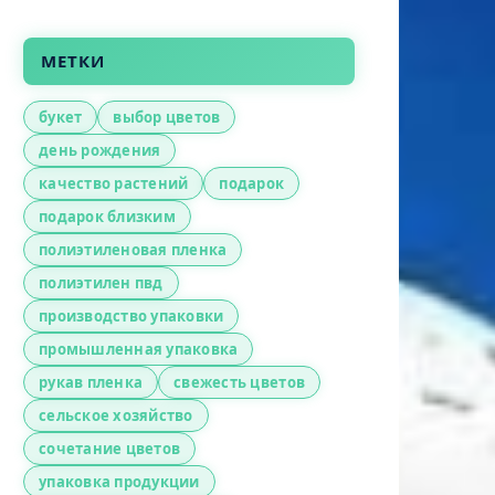
МЕТКИ
букет
выбор цветов
день рождения
качество растений
подарок
подарок близким
полиэтиленовая пленка
полиэтилен пвд
производство упаковки
промышленная упаковка
рукав пленка
свежесть цветов
сельское хозяйство
сочетание цветов
упаковка продукции