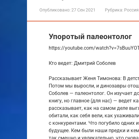
Опубликовано:
27 Сен 2021
Рубрика:
Россия
Упоротый палеонтолог
https://youtube.com/watch?v=7sBuuYO
Кто ведет: Дмитрий Соболев
Рассказывает Женя Тимонова: В детст
Потом мы выросли, и динозавры отошл
Соболев — палеонтолог. Он изучает д
книгу, но главное (для нас) — ведет 
рассказывает, как на самом деле выг
обитали, как себя вели, как ухаживал
с конкурентами. Что погубило одних и
будущее. Кем были наши предки и кем 
так смешно и увлекательно, что снов