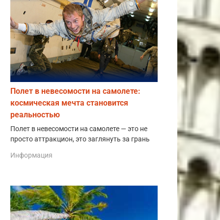
Полет в невесомости на самолете:
космическая мечта становится
реальностью
Полет в невесомости на самолете — это не
просто аттракцион, это заглянуть за грань
Информация