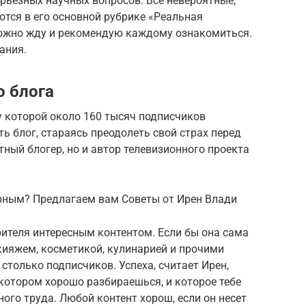
ерьезных научных вопросов. Все невероятные,
тся в его основной рубрике «Реальная
рожно жду и рекомендую каждому ознакомиться.
ания.
о блога
 у которой около 160 тысяч подписчиков
ть блог, стараясь преодолеть свой страх перед
тный блогер, но и автор телевизионного проекта
ярным? Предлагаем вам Советы от Ирен Влади
рителя интересным контентом. Если бы она сама
кияжем, косметикой, кулинарией и прочими
столько подписчиков. Успеха, считает Ирен,
 котором хорошо разбираешься, и которое тебе
ого труда. Любой контент хорош, если он несет