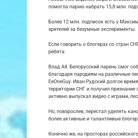
помогла парню набрать 15,8 млн. под
Более 12 млн. подписок есть у Макси
зрителей за безумные эксперименты.
Если говорить о блогерах со стран С
ребята:
Влад А4. Белорусский парень смог со
благодаря пародиям на различные пе
EeOneGuy. Иван Рудский долгое время
территории СНГ и получил признание 
активно выпускал видео с играми, п
Но, повзрослев, перестал уделять ка
более активные и талантливые блоге
Конечно же, на просторах российског