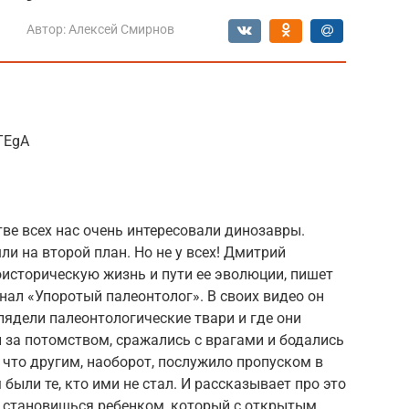
Автор:
Алексей Смирнов
TEgA
ве всех нас очень интересовали динозавры.
и на второй план. Но не у всех! Дмитрий
оисторическую жизнь и пути ее эволюции, пишет
канал «Упоротый палеонтолог». В своих видео он
лядели палеонтологические твари и где они
и за потомством, сражались с врагами и бодались
 что другим, наоборот, послужило пропуском в
были те, кто ими не стал. И рассказывает про это
а становишься ребенком, который с открытым