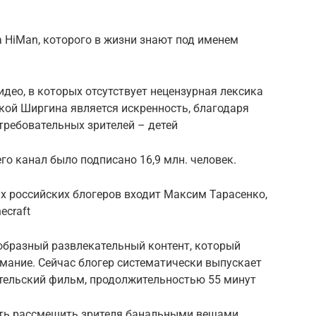
 HiMan, которого в жизни знают под именем
део, в которых отсутствует нецензурная лексика
кой Ширгина является искренность, благодаря
требовательных зрителей – детей
его канал было подписано 16,9 млн. человек.
х российских блогеров входит Максим Тарасенко,
ecraft
образный развлекательный контент, который
мание. Сейчас блогер систематически выпускает
ительский фильм, продолжительностью 55 минут
сть рассмешить зрителя банальными вещами