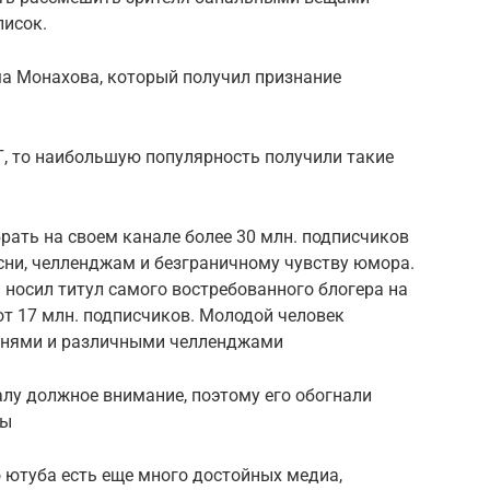
писок.
ма Монахова, который получил признание
НГ, то наибольшую популярность получили такие
брать на своем канале более 30 млн. подписчиков
сни, челленджам и безграничному чувству юмора.
 носил титул самого востребованного блогера на
от 17 млн. подписчиков. Молодой человек
еснями и различными челленджами
налу должное внимание, поэтому его обогнали
ры
о ютуба есть еще много достойных медиа,