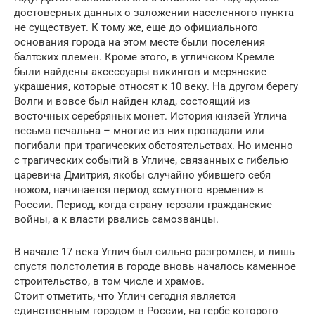
достоверных данных о заложении населенного пункта
не существует. К тому же, еще до официального
основания города на этом месте были поселения
балтских племен. Кроме этого, в угличском Кремле
были найдены аксессуары викингов и мерянские
украшения, которые относят к 10 веку. На другом берегу
Волги и вовсе был найден клад, состоящий из
восточных серебряных монет. История князей Углича
весьма печальна – многие из них пропадали или
погибали при трагических обстоятельствах. Но именно
с трагических событий в Угличе, связанных с гибелью
царевича Дмитрия, якобы случайно убившего себя
ножом, начинается период «смутного времени» в
России. Период, когда страну терзали гражданские
войны, а к власти рвались самозванцы.
В начале 17 века Углич был сильно разгромлен, и лишь
спустя полстолетия в городе вновь началось каменное
строительство, в том числе и храмов.
Стоит отметить, что Углич сегодня является
единственным городом в России, на гербе которого