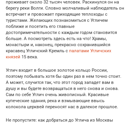
проживает около 32 тысяч человек. Раскинулся он на
берегу реки Волги. Словно молчаливый наблюдатель он
встречает и провожает приходящие теплоходы с
туристами. Желающих познакомиться с Угличем
поближе и посетить его главные
достопримечательности с каждым годом становится
больше. А посмотреть здесь есть на что! Храмы,
монастыри и, наконец, прекрасно сохранившийся
красавец Угличский Кремль с
палатами Угличских
князей
15 века.
Углич входит в большое золотое кольцо России,
поэтому побывать хотя бы один раз в нем точно стоит.
А может, случится так, что этот город западет вам в
душу и вы будете возвращаться в него снова и снова.
Сам по себе Углич очень живописный. Красивые
купеческие здания, река и взмывающие ввысь
колокола церквей переносят нас в далекое прошлое.
Не пропустите: как добраться до Углича из Москвы