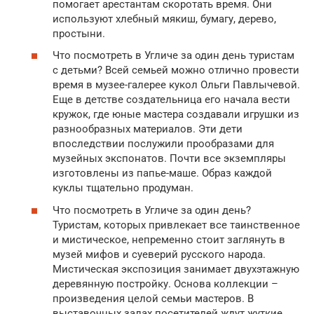
помогает арестантам скоротать время. Они
используют хлебный мякиш, бумагу, дерево,
простыни.
Что посмотреть в Угличе за один день туристам
с детьми? Всей семьей можно отлично провести
время в музее-галерее кукол Ольги Павлычевой.
Еще в детстве создательница его начала вести
кружок, где юные мастера создавали игрушки из
разнообразных материалов. Эти дети
впоследствии послужили прообразами для
музейных экспонатов. Почти все экземпляры
изготовлены из папье-маше. Образ каждой
куклы тщательно продуман.
Что посмотреть в Угличе за один день?
Туристам, которых привлекает все таинственное
и мистическое, непременно стоит заглянуть в
музей мифов и суеверий русского народа.
Мистическая экспозиция занимает двухэтажную
деревянную постройку. Основа коллекции –
произведения целой семьи мастеров. В
выставочных залах посетителей ждут жуткие