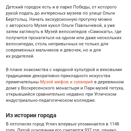
Детский городок есть и в парке Победы, от которого
рукой подать до интересных музеев по улице Ольги
Берггольц. Начать экскурсионную прогулку можно
с авторского Музея кукол Ольги Павлычевой, а уже
затем заглянуть в Музей велосипедов «Самокатъ», где
получится прокатиться на одном или даже нескольких
велосипедах, столь непривычных не только для
современных мальчиков и девочек, но и для
их родителей.
В плане знакомства с народной культурой и вековыми
традициями декоративно-прикладного искусства
примечательны
Музей мифов и суеверий
в деревянном
доме у Воскресенского монастыря и Парк-музей петуха,
открывшийся сравнительно недавно при Угличском
индустриально-педагогическом колледже.
Из истории города
В летописях город Углич впервые упоминается в 1148
году. Датой основания его считается 937 год, однако