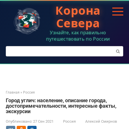
Перейти
Корона
к
контенту
Севера
Узнайте, как правильно
путешествовать по России
Поиск:
Главная
»
Россия
Город углич: население, описание города,
достопримечательности, интересные факты,
экскурсии
Опубликовано:
27 Сен 2021
Россия
Алексей Смирнов