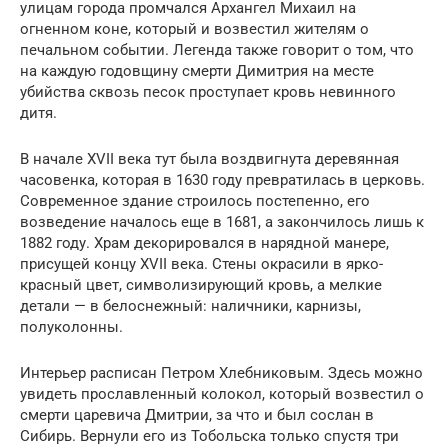
улицам города промчался Архангел Михаил на
огненном коне, который и возвестил жителям о
печальном событии. Легенда также говорит о том, что
на каждую годовщину смерти Димитрия на месте
убийства сквозь песок проступает кровь невинного
дитя.
В начале XVII века тут была воздвигнута деревянная
часовенка, которая в 1630 году превратилась в церковь.
Современное здание строилось постепенно, его
возведение началось еще в 1681, а закончилось лишь к
1882 году. Храм декорировался в нарядной манере,
присущей концу XVII века. Стены окрасили в ярко-
красный цвет, символизирующий кровь, а мелкие
детали — в белоснежный: наличники, карнизы,
полуколонны.
Интерьер расписан Петром Хлебниковым. Здесь можно
увидеть прославленный колокол, который возвестил о
смерти царевича Дмитрии, за что и был сослан в
Сибирь. Вернули его из Тобольска только спустя три