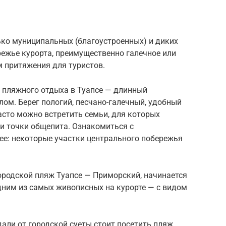
лько муниципальных (благоустроенных) и диких
режье курорта, преимущественно галечное или
м притяжения для туристов.
о пляжного отдыха в Туапсе — длинный
ом. Берег пологий, песчано-галечный, удобный
часто можно встретить семьи, для которых
и точки общепита. Ознакомиться с
ее: некоторые участки центрального побережья
родской пляж Туапсе — Приморский, начинается
одним из самых живописных на курорте — с видом
дали от городской суеты стоит посетить пляж