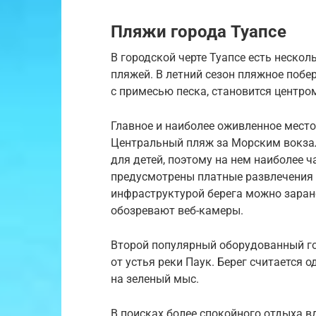
Пляжи города Туапсе
В городской черте Туапсе есть неско
пляжей. В летний сезон пляжное побе
с примесью песка, становится центро
Главное и наиболее оживленное мест
Центральный пляж за Морским вокзал
для детей, поэтому на нем наиболее 
предусмотрены платные развлечения 
инфраструктурой берега можно заран
обозревают веб-камеры.
Второй популярный оборудованный го
от устья реки Паук. Берег считается 
на зеленый мыс.
В поисках более спокойного отдыха в