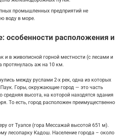
рупных промышленных предприятий не
ю воду в море.
се: особенности расположения и
ак и в живописной горной местности (с лесами и
а протянулась аж на 10 км.
улись между руслами 2-х рек, одна из которых
– Паук. Горы, окружающие город — это часть
о средняя высота, на которой находятся здания
оря. То есть, город расположен преимущественно
еру от Туапсе (гора Мессажай высотой 651 м).
му лесопарку Кадош. Население города – около