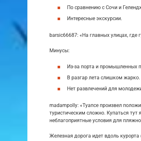
По сравнению с Сочи и Геленд
Интересные экскурсии.
barsic66687: «На главных улицах, где 
Минусы:
Из-за порта и промышленных п
В разгар лета слишком жарко.
Нет развлечений для молодеж
madampolly: «Туапсе произвел положи
туристическим сложно. Купаться тут я
неблагоприятные условия для пляжно
Железная дорога идет вдоль курорта (