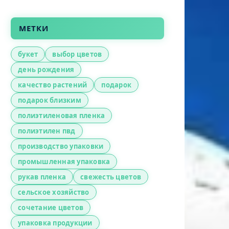
МЕТКИ
букет
выбор цветов
день рождения
качество растений
подарок
подарок близким
полиэтиленовая пленка
полиэтилен пвд
производство упаковки
промышленная упаковка
рукав пленка
свежесть цветов
сельское хозяйство
сочетание цветов
упаковка продукции