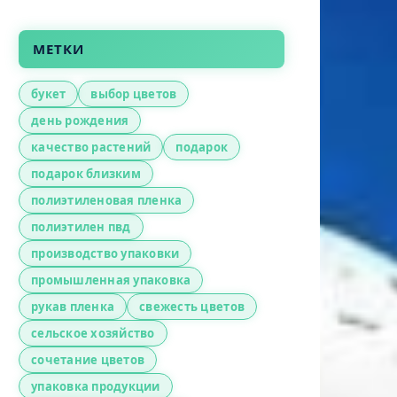
МЕТКИ
букет
выбор цветов
день рождения
качество растений
подарок
подарок близким
полиэтиленовая пленка
полиэтилен пвд
производство упаковки
промышленная упаковка
рукав пленка
свежесть цветов
сельское хозяйство
сочетание цветов
упаковка продукции