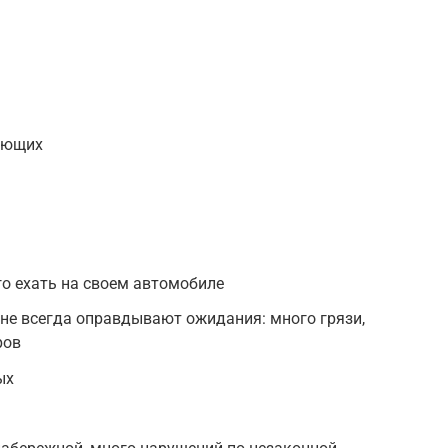
ающих
го ехать на своем автомобиле
 не всегда оправдывают ожидания: много грязи,
ров
ых