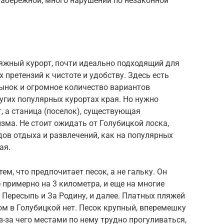
набережной, много нарушений по незаконной
яжный курорт, почти идеально подходящий для
 претензий к чистоте и удобству. Здесь есть
рынок и огромное количество вариантов
угих популярных курортах края. Но нужно
т, а станица (поселок), существующая
зма. Не стоит ожидать от Голубицкой лоска,
ов отдыха и развлечений, как на популярных
ая.
ем, что предпочитает песок, а не гальку. Он
 примерно на 3 километра, и еще на многие
 Пересыпь и За Родину, и далее. Платных пляжей
м в Голубицкой нет. Песок крупный, вперемешку
з-за чего местами по нему трудно прогуливаться,