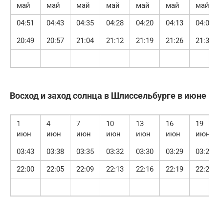
май
май
май
май
май
май
май
04:51
04:43
04:35
04:28
04:20
04:13
04:07
20:49
20:57
21:04
21:12
21:19
21:26
21:33
Восход и заход солнца в Шлиссельбурге в июне
1
4
7
10
13
16
19
июн
июн
июн
июн
июн
июн
июн
03:43
03:38
03:35
03:32
03:30
03:29
03:29
22:00
22:05
22:09
22:13
22:16
22:19
22:20