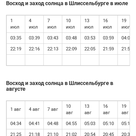
Восход и заход солнца в Шлиссельбурге в июле
1
4
7
10
13
16
19
июл
июл
июл
июл
июл
июл
июл
03:35
03:39
03:43
03:48
03:53
03:59
04:05
22:19
22:16
22:13
22:09
22:05
21:59
21:54
Восход и заход солнца в Шлиссельбурге в
августе
10
13
16
19
1 авг
4 авг
7 авг
авг
авг
авг
авг
04:34
04:41
04:48
04:55
05:03
05:10
05:17
21:25
21:18
21:10
21:02
20:54
20:45
20:37