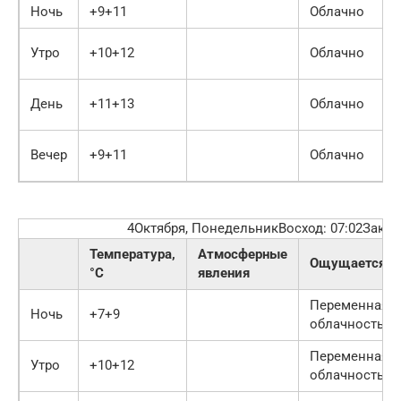
Ночь
+9+11
Облачно
Утро
+10+12
Облачно
День
+11+13
Облачно
Вечер
+9+11
Облачно
4Октября, ПонедельникВосход: 07:02Закат:
Температура,
Атмосферные
Ощущается
°C
явления
Переменная
Ночь
+7+9
облачность
Переменная
Утро
+10+12
облачность