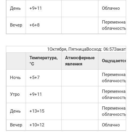
День
+9+11
Облачно
Переменная
Вечер
+6+8
облачность
1Октября, ПятницаВосход: 06:57Закат: 1
Температура,
Атмосферные
Ощущается
°C
явления
Переменная
Ночь
+5+7
облачность
Переменная
Утро
+9+11
облачность
Переменная
День
+13+15
облачность
Вечер
+10+12
Облачно