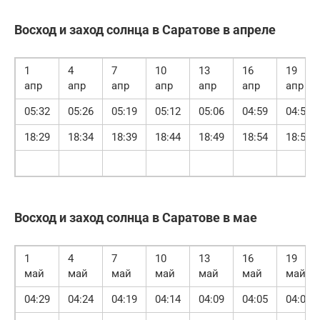
Восход и заход солнца в Саратове в апреле
1
4
7
10
13
16
19
апр
апр
апр
апр
апр
апр
апр
05:32
05:26
05:19
05:12
05:06
04:59
04:53
18:29
18:34
18:39
18:44
18:49
18:54
18:58
Восход и заход солнца в Саратове в мае
1
4
7
10
13
16
19
май
май
май
май
май
май
май
04:29
04:24
04:19
04:14
04:09
04:05
04:00