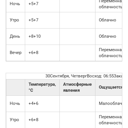
Переменная
Ночь
+5+7
облачность
Утро
+5+7
Облачно
День
+8+10
Облачно
Переменная
Вечер
+6+8
облачность
30Сентября, ЧетвергВосход: 06:55Закат:
Температура,
Атмосферные
Ощущается
°C
явления
Ночь
+4+6
Малооблачно
Переменная
Утро
+6+8
облачность