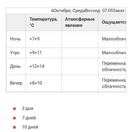
6Октября, СредаВосход: 07:05Закат: 1
Температура,
Атмосферные
Ощущается
°C
явления
Ночь
+7+9
Малооблачно
Утро
+9+11
Малооблачно
Переменная
День
+12+14
облачность
Переменная
Вечер
+8+10
облачность
3 дня
7 дней
10 дней