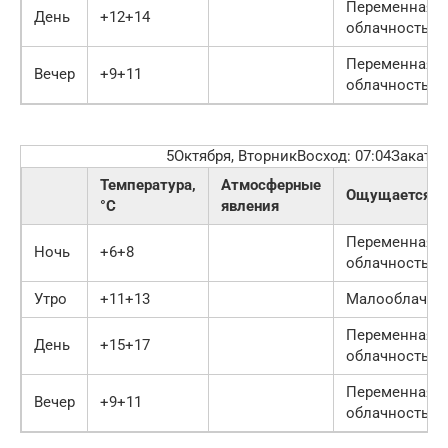
Переменная
День
+12+14
облачность
Переменная
Вечер
+9+11
облачность
5Октября, ВторникВосход: 07:04Закат: 
Температура,
Атмосферные
Ощущается
°C
явления
Переменная
Ночь
+6+8
облачность
Утро
+11+13
Малооблачно
Переменная
День
+15+17
облачность
Переменная
Вечер
+9+11
облачность