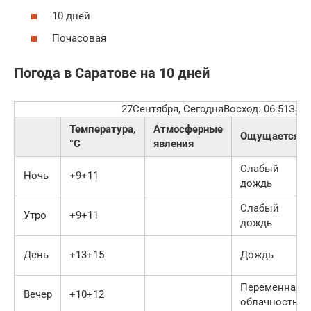
10 дней
Почасовая
Погода в Саратове на 10 дней
27Сентября, СегодняВосход: 06:51Зака
Температура,
Атмосферные
Ощущается
°C
явления
Слабый
Ночь
+9+11
дождь
Слабый
Утро
+9+11
дождь
День
+13+15
Дождь
Переменная
Вечер
+10+12
облачность