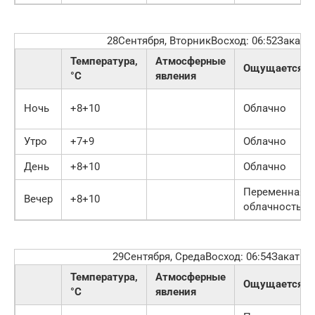
28Сентября, ВторникВосход: 06:52Закат: 
Температура,
Атмосферные
Ощущается
°C
явления
Ночь
+8+10
Облачно
Утро
+7+9
Облачно
День
+8+10
Облачно
Переменная
Вечер
+8+10
облачность
29Сентября, СредаВосход: 06:54Закат: 1
Температура,
Атмосферные
Ощущается
°C
явления