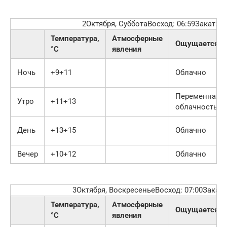
2Октября, СубботаВосход: 06:59Закат: 1
Температура,
Атмосферные
Ощущается
°C
явления
Ночь
+9+11
Облачно
Переменная
Утро
+11+13
облачность
День
+13+15
Облачно
Вечер
+10+12
Облачно
3Октября, ВоскресеньеВосход: 07:00Закат:
Температура,
Атмосферные
Ощущается
°C
явления