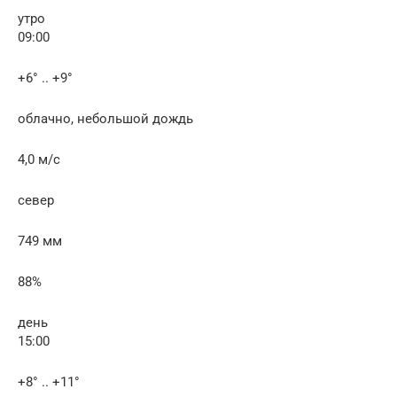
утро
09:00
+6° .. +9°
облачно, небольшой дождь
4,0 м/с
север
749 мм
88%
день
15:00
+8° .. +11°