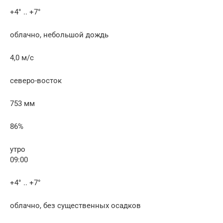
+4° .. +7°
облачно, небольшой дождь
4,0 м/с
северо-восток
753 мм
86%
утро
09:00
+4° .. +7°
облачно, без существенных осадков