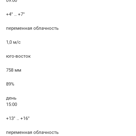
09:00
+4° .. +7°
переменная облачность
1,0 м/с
юго-восток
758 мм
89%
день
15:00
+13° .. +16°
переменная облачность