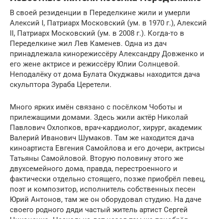
В своей резиденции в Переделкине жили и умерли
Алексий I, Патриарх Московский (ум. в 1970 г.), Алексий
II, Патриарх Московский (ум. в 2008 г.). Когда-то в
Переделкине жил Лев Каменев. Одна из дач
принадлежала кинорежиссёру Александру Довженко и
его жене актрисе и режиссёру Юлии Солнцевой.
Неподалёку от дома Булата Окуджавы находится дача
скульптора Зураба Церетели.
Много ярких имён связано с посёлком Чоботы и
прилежащими домами. Здесь жили актёр Николай
Павлович Охлопков, врач-кардиолог, хирург, академик
Валерий Иванович Шумаков. Там же находится дача
киноартиста Евгения Самойлова и его дочери, актрисы
Татьяны Самойловой. Вторую половину этого же
двухсемейного дома, правда, перестроенного и
фактически отдельно стоящего, позже приобрёл певец,
поэт и композитор, исполнитель собственных песен
Юрий Антонов, там же он оборудовал студию. На даче
своего родного дяди частый житель артист Сергей