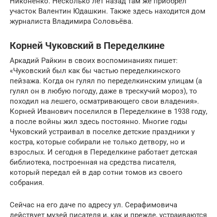
Никоненко. Несколько лет назад там же приобрёл
участок Валентин Юдашкин. Также здесь находится дом
журналиста Владимира Соловьёва.
Корней Чуковский в Переделкине
Аркадий Райкин в своих воспоминаниях пишет:
«Чуковский был как бы частью переделкинского
пейзажа. Когда он гулял по переделкинским улицам (а
гулял он в любую погоду, даже в трескучий мороз), то
походил на лешего, осматривающего свои владения».
Корней Иванович поселился в Переделкине в 1938 году,
а после войны жил здесь постоянно. Многие годы
Чуковский устраивал в поселке детские праздники у
костра, которые собирали не только детвору, но и
взрослых. И сегодня в Переделкине работает детская
библиотека, построенная на средства писателя,
который передал ей в дар сотни томов из своего
собрания.
Сейчас на его даче по адресу ул. Серафимовича
действует музей писателя и, как и прежде, устраиваются