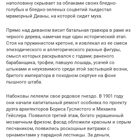
наполовину скрывает за облаками своих бледно-
голубых и бледно-зеленых соцветий пьедестал
мраморный Дианы, на которой сидит муха.
Прямо над диваном висит батальная гравюра в раме из
черного дерева, намечая еще один исторический этап.
Стоя на пружинистом кретоне, я извлекал из ее смеси
эпизодического и аллегорического разные фигуры,
смысл которых раскрывался с годами; раненого
барабанщика, трофеи, павшую лошадь, усачей со
штыками и неуязвимого среди этой застывшей возни,
бритого императора в походном сюртуке на фоне
пышного штаба.
Набоковы лелеяли свое родовое гнездо. В 1901 году
они начали капитальный ремонт особняка по проекту
дуэта архитекторов Бориса Гуслистого и Михаила
Гейслера. Появился третий этаж, богато украшенный
мозаичным фризом, фасад обложили красным и серым
песчаником, появились роскошные витражи с
орнаментами у парадной лестницы. За деньги,