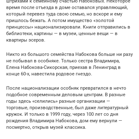
штрихами к семейному счастью Набоковых. Некоторое
время после отъезда в доме оставался управляющий,
который перевез туда свою семью, но вскоре и ему
пришлось бежать. А потом имущество «золотой
принцессы» национализировали. Книги отправились в
библиотеки, картины — в музеи, ценные вещи — в
квартиры эсеров.
Никто из большого семейства Набокова больше ни разу
не побывал в особняке. Только сестра Владимира,
Елена Набокова-Сикорская, приехав в Ленинград в
конце 60-х, навестила родовое гнездо.
После национализации особняк превратился в нечто
подобное современным деловым центрам. В разные
годы здесь «селились» разные организации —
торговые, производственные, был даже литературный
кружок. И только в 1999 году, через 100 лет со дня
рождения Владимира Набокова, дом ему вернули —
посмертно, открыв музей классика.