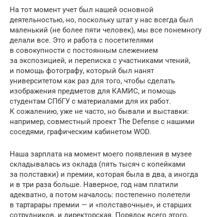
На тот момент учет был нашей основной
деятельностью, но, поскольку штат у нас всегда был
маленький (не более пяти человек), мы все понемногу
делали все. Это и работа с посетителями
в совокупности с постоянным слежением
за экспозицией, и переписка с участниками чтений,
и помощь фотографу, который был нанят
университетом как раз для того, чтобы сделать
изображения предметов для КАМИС, и помощь
студентам СПбГУ с материалами для их работ.
К сожалению, уже не часто, но бывали и выставки:
например, совместный проект The Defense с нашими
соседями, графическим кабинетом WOD.
Наша зарплата на момент моего появления в музее
складывалась из оклада (пять тысяч с копейками
за полставки) и премии, которая была в два, а иногда
и в три раза больше. Наверное, год нам платили
адекватно, а потом началось: постепенно полетели
в тартарары премии — и «полставочные», и старших
сотрудников, и директорская. Порядок всего этого,