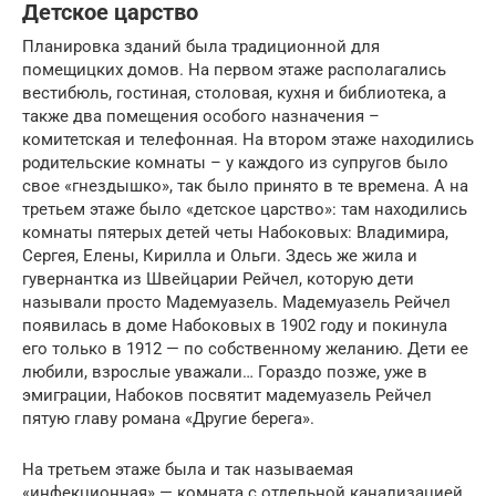
Детское царство
Планировка зданий была традиционной для
помещицких домов. На первом этаже располагались
вестибюль, гостиная, столовая, кухня и библиотека, а
также два помещения особого назначения –
комитетская и телефонная. На втором этаже находились
родительские комнаты – у каждого из супругов было
свое «гнездышко», так было принято в те времена. А на
третьем этаже было «детское царство»: там находились
комнаты пятерых детей четы Набоковых: Владимира,
Сергея, Елены, Кирилла и Ольги. Здесь же жила и
гувернантка из Швейцарии Рейчел, которую дети
называли просто Мадемуазель. Мадемуазель Рейчел
появилась в доме Набоковых в 1902 году и покинула
его только в 1912 — по собственному желанию. Дети ее
любили, взрослые уважали… Гораздо позже, уже в
эмиграции, Набоков посвятит мадемуазель Рейчел
пятую главу романа «Другие берега».
На третьем этаже была и так называемая
«инфекционная» — комната с отдельной канализацией,