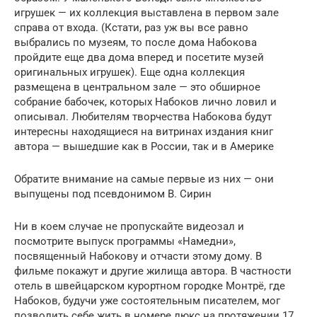
игрушек — их коллекция выставлена в первом зале
справа от входа. (Кстати, раз уж вы все равно
выбрались по музеям, то после дома Набокова
пройдите еще два дома вперед и посетите музей
оригинальных игрушек). Еще одна коллекция
размещена в центральном зале — это обширное
собрание бабочек, которых Набоков лично ловил и
описывал. Любителям творчества Набокова будут
интересны находящиеся на витринах издания книг
автора — вышедшие как в России, так и в Америке
Обратите внимание на самые первые из них — они
выпущены под псевдонимом В. Сирин
Ни в коем случае не пропускайте видеозал и
посмотрите выпуск программы «Намедни»,
посвященный Набокову и отчасти этому дому. В
фильме покажут и другие жилища автора. В частности
отель в швейцарском курортном городке Монтрё, где
Набоков, будучи уже состоятельным писателем, мог
позволить себе жить в номере люкс на протяжении 17