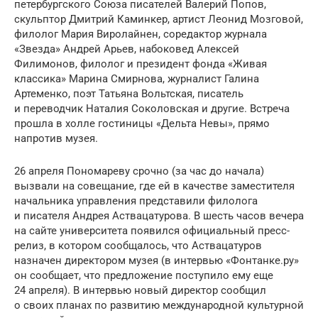
петербургского Союза писателей Валерий Попов,
скульптор Дмитрий Каминкер, артист Леонид Мозговой,
филолог Мария Виролайнен, соредактор журнала
«Звезда» Андрей Арьев, набоковед Алексей
Филимонов, филолог и президент фонда «Живая
классика» Марина Смирнова, журналист Галина
Артеменко, поэт Татьяна Вольтская, писатель
и переводчик Наталия Соколовская и другие. Встреча
прошла в холле гостиницы «Дельта Невы», прямо
напротив музея.
26 апреля Пономареву срочно (за час до начала)
вызвали на совещание, где ей в качестве заместителя
начальника управления представили филолога
и писателя Андрея Аствацатурова. В шесть часов вечера
на сайте университета появился официальный пресс-
релиз, в котором сообщалось, что Аствацатуров
назначен директором музея (в интервью «Фонтанке.ру»
он сообщает, что предложение поступило ему еще
24 апреля). В интервью новый директор сообщил
о своих планах по развитию международной культурной