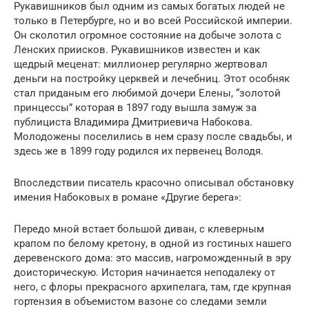
Рукавишников был одним из самых богатых людей не
только в Петербурге, но и во всей Российской империи.
Он сколотил огромное состояние на добыче золота с
Ленских приисков. Рукавишников известен и как
щедрый меценат: миллионер регулярно жертвовал
деньги на постройку церквей и лечебниц. Этот особняк
стал приданым его любимой дочери Елены, “золотой
принцессы” которая в 1897 году вышла замуж за
публициста Владимира Дмитриевича Набокова.
Молодожены поселились в нем сразу после свадьбы, и
здесь же в 1899 году родился их первенец Володя.
Впоследствии писатель красочно описывал обстановку
имения Набоковых в романе «Другие берега»:
Передо мной встает большой диван, с клеверным
крапом по белому кретону, в одной из гостиных нашего
деревенского дома: это массив, нагроможденный в эру
доисторическую. История начинается неподалеку от
него, с флоры прекрасного архипелага, там, где крупная
гортензия в объемистом вазоне со следами земли