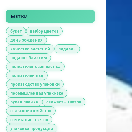
МЕТКИ
букет
выбор цветов
день рождения
качество растений
подарок
подарок близким
полиэтиленовая пленка
полиэтилен пвд
производство упаковки
промышленная упаковка
рукав пленка
свежесть цветов
сельское хозяйство
сочетание цветов
упаковка продукции