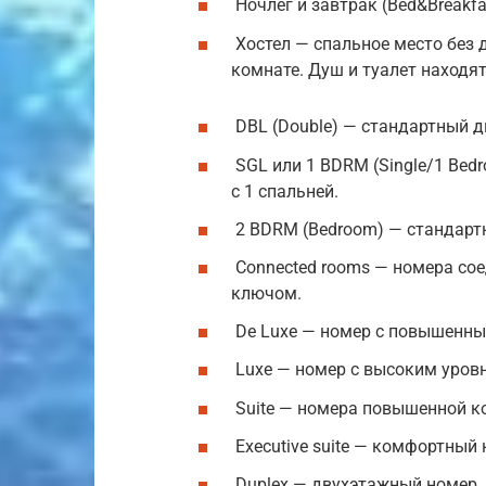
Ночлег и завтрак (Bed&Breakfa
Хостел — спальное место без 
комнате. Душ и туалет находя
DBL (Double) — стандартный д
SGL или 1 BDRM (Single/1 Be
с 1 спальней.
2 BDRM (Bedroom) — стандарт
Connected rooms — номера со
ключом.
De Luxe — номер с повышенн
Luxe — номер с высоким уров
Suite — номера повышенной к
Executive suite — комфортный 
Duplex — двухэтажный номер.