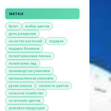
МЕТКИ
букет
выбор цветов
день рождения
качество растений
подарок
подарок близким
полиэтиленовая пленка
полиэтилен пвд
производство упаковки
промышленная упаковка
рукав пленка
свежесть цветов
сельское хозяйство
сочетание цветов
упаковка продукции