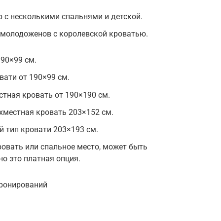
 с несколькими спальнями и детской.
молодоженов с королевской кроватью.
190×99 см.
вати от 190×99 см.
естная кровать от 190×190 см.
хместная кровать 203×152 см.
й тип кровати 203×193 см.
ровать или спальное место, может быть
о это платная опция.
бронирований