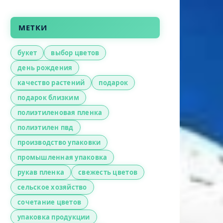
МЕТКИ
букет
выбор цветов
день рождения
качество растений
подарок
подарок близким
полиэтиленовая пленка
полиэтилен пвд
производство упаковки
промышленная упаковка
рукав пленка
свежесть цветов
сельское хозяйство
сочетание цветов
упаковка продукции