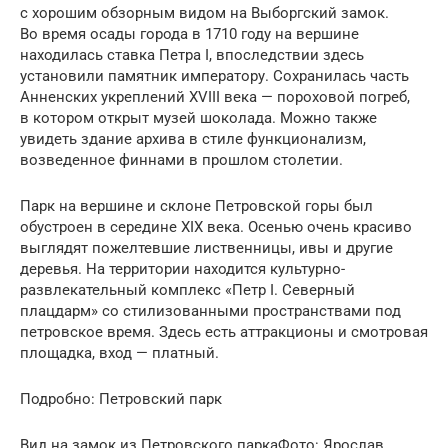
с хорошим обзорным видом на Выборгский замок.
Во время осады города в 1710 году на вершине
находилась ставка Петра I, впоследствии здесь
установили памятник императору. Сохранилась часть
Анненских укреплений XVIII века — пороховой погреб,
в котором открыт музей шоколада. Можно также
увидеть здание архива в стиле функционализм,
возведенное финнами в прошлом столетии.
Парк на вершине и склоне Петровской горы был
обустроен в середине XIX века. Осенью очень красиво
выглядят пожелтевшие лиственницы, ивы и другие
деревья. На территории находится культурно-
развлекательный комплекс «Петр I. Северный
плацдарм» со стилизованными пространствами под
петровское время. Здесь есть аттракционы и смотровая
площадка, вход — платный.
Подробно: Петровский парк
Вид на замок из Петровского паркаФото: Ярослав