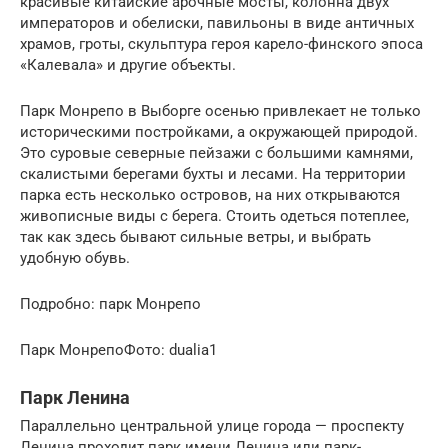
красивые китайские арочные мосты, колонна двух
императоров и обелиски, павильоны в виде античных
храмов, гроты, скульптура героя карело-финского эпоса
«Калевала» и другие объекты.
Парк Монрепо в Выборге осенью привлекает не только
историческими постройками, а окружающей природой.
Это суровые северные пейзажи с большими камнями,
скалистыми берегами бухты и лесами. На территории
парка есть несколько островов, на них открываются
живописные виды с берега. Стоить одеться потеплее,
так как здесь бывают сильные ветры, и выбрать
удобную обувь.
Подробно: парк Монрепо
Парк МонрепоФото: dualia1
Парк Ленина
Параллельно центральной улице города — проспекту
Ленина проходит парк имени Ленина или парк-