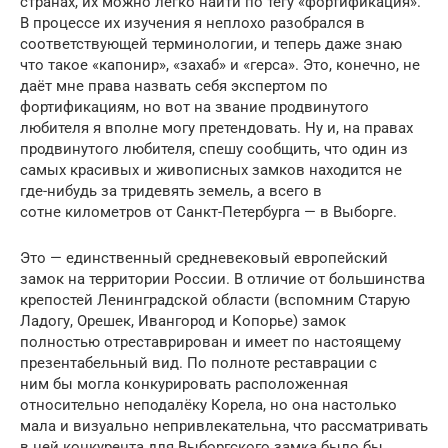
странах, их можно легко найти по тегу «фортификация».
В процессе их изучения я неплохо разобрался в
соответствующей терминологии, и теперь даже знаю
что такое «капонир», «захаб» и «герса». Это, конечно, не
даёт мне права назвать себя экспертом по
фортификациям, но вот на звание продвинутого
любителя я вполне могу претендовать. Ну и, на правах
продвинутого любителя, спешу сообщить, что один из
самых красивых и живописных замков находится не
где-нибудь за тридевять земель, а всего в
сотне километров от Санкт-Петербурга — в Выборге.
Это — единственный средневековый европейский
замок на территории России. В отличие от большинства
крепостей Ленинградской области (вспомним Старую
Ладогу, Орешек, Ивангород и Копорье) замок
полностью отреставрирован и имеет по настоящему
презентабельный вид. По полноте реставрации с
ним бы могла конкурировать расположенная
относительно неподалёку Корела, но она настолько
мала и визуально непривлекательна, что рассматривать
в ней конкурента для Выборгского замка было бы