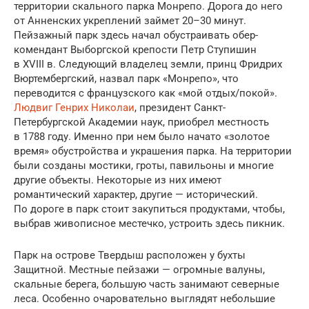
территории скального парка Монрепо. Дорога до него
от Анненских укреплений займет 20–30 минут.
Пейзажный парк здесь начал обустраивать обер-
комендант Выборгской крепости Петр Ступишин
в XVIII в. Следующий владелец земли, принц Фридрих
Вюртембергский, назвал парк «Монрепо», что
переводится с французского как «мой отдых/покой».
Людвиг Генрих Николаи
, президент Санкт-
Петербургской Академии наук, приобрел местность
в 1788 году. Именно при нем было начато «золотое
время» обустройства и украшения парка. На территории
были созданы мостики, гроты, павильоны и многие
другие объекты. Некоторые из них имеют
романтический характер, другие — исторический.
По дороге в парк стоит закупиться продуктами, чтобы,
выбрав живописное местечко, устроить здесь пикник.
Парк на острове Твердыш расположен у бухты
Защитной. Местные пейзажи — огромные валуны,
скальные берега, большую часть занимают северные
леса. Особенно очаровательно выглядят небольшие