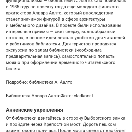
функционализма — библиотеки А. Аалто. Она появилась
в 1935 году по проекту тогда еще молодого финского
архитектора Алвара Аалто, который впоследствии
станет значимой фигурой в сфере архитектуры
и мебельного дизайна. В проекте были использованы
интересные приемы — свет сверху, волнообразный
потолок, в основе идеи лежало удобство для читателей
и работников библиотеки. Для туристов проводятся
экскурсии по залам библиотеки (необходима
предварительная запись), самостоятельно попасть
можно при оформлении временного читательского
билета.
Подробно: библиотека А. Аалто
Библиотека Алвара АалтоФото: vladkonst
Анненские укрепления
От библиотеки двигайтесь в сторону Выборгского замка
и пройдите через Крепостной мост. Дорога пешком
займет около получаса. После моста слева от вас будет