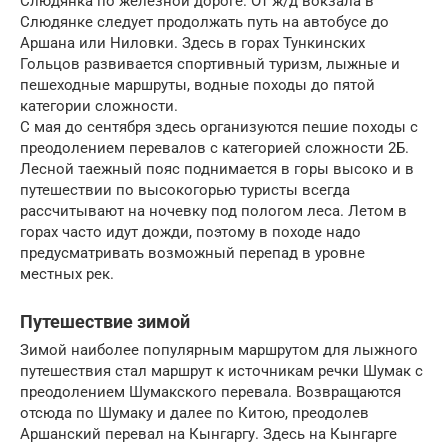
Слюдянка по железной дороге. От ж/д вокзала в
Слюдянке следует продолжать путь на автобусе до
Аршана или Ниловки. Здесь в горах Тункинских
Гольцов развивается спортивный туризм, лыжные и
пешеходные маршруты, водные походы до пятой
категории сложности.
С мая до сентября здесь организуются пешие походы с
преодолением перевалов с категорией сложности 2Б.
Лесной таежный пояс поднимается в горы высоко и в
путешествии по высокогорью туристы всегда
рассчитывают на ночевку под пологом леса. Летом в
горах часто идут дожди, поэтому в походе надо
предусматривать возможный перепад в уровне
местных рек.
Путешествие зимой
Зимой наиболее популярным маршрутом для лыжного
путешествия стал маршрут к источникам речки Шумак с
преодолением Шумакского перевала. Возвращаются
отсюда по Шумаку и далее по Китою, преодолев
Аршанский перевал на Кынгаргу. Здесь на Кынгарге