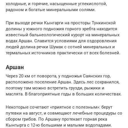
холодные, и горячие, насыщенные углекислотой,
радоном и богатые минеральными солями.
При выходе речки Кынгарги на просторы Тункинской
долины у южного подножия горного хребта находится
известный бальнеологический курорт на минеральных
водах Аршан. Славится условиями для оздоровления
людей долина речки Шумак с сотней минеральных и
термальных источников практически от всех болезней.
Аршан
Через 20 км от поворота, у подножья Саянских гор,
расположено поселение Аршан. Здесь лес сохранился,
поэтому там можно встретить грузди, рыжики и
маслята. В благоприятные годы в больших количествах.
Некоторые сочетают «приятное с полезным»: берут
путевки на август, и совмещают лечебные процедуры со
сбором грибов. По Аршану протекает горная река
Кынгырга с 12-ю большими и малыми водопадами.