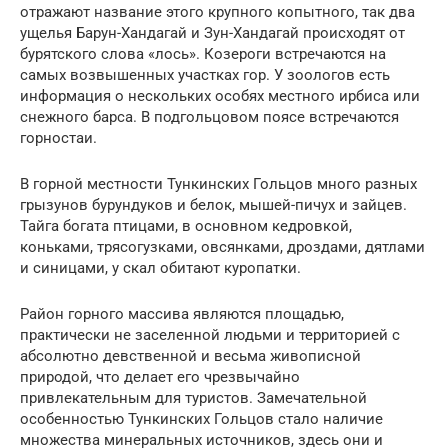
отражают название этого крупного копытного, так два
ущелья Барун-Хандагай и Зун-Хандагай происходят от
бурятского слова «лось». Козероги встречаются на
самых возвышенных участках гор. У зоологов есть
информация о нескольких особях местного ирбиса или
снежного барса. В подгольцовом поясе встречаются
горностаи.
В горной местности Тункинских Гольцов много разных
грызунов бурундуков и белок, мышей-пичух и зайцев.
Тайга богата птицами, в основном кедровкой,
коньками, трясогузками, овсянками, дроздами, дятлами
и синицами, у скал обитают куропатки.
Район горного массива являются площадью,
практически не заселенной людьми и территорией с
абсолютно девственной и весьма живописной
природой, что делает его чрезвычайно
привлекательным для туристов. Замечательной
особенностью Тункинских Гольцов стало наличие
множества минеральных источников, здесь они и