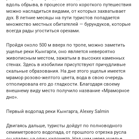
вдоль обрыва, в процессе этого короткого путешествия
можно насладиться видами, от которых захватывает
дух. В летние месяцы на пути туристов попадается
множество местных обитателей — бурундуков, которые
всегда рады угоститься орехами.
Пройдя около 500 м вверх по тропе, можно заметить
ущелье реки Кынгарги, оно является невероятно
живописным местом, зажатым в высоких каменных
стенах. Здесь в изобилии присутствуют причудливые
скальные образования. На дне этого ущелья имеется
мрамор розово-желтого цвета, вода в свою очередь
отполировала его до гладкости. Благодаря своему
внешнему виду место получило название «Мраморное
дно».
Первый водопад реки Кынгарга, Alexey Salmin
Двигаясь дальше, туристы дойдут по полноводного
семиметрового водопада, от прошлого отрезка русла
он удален на один километр. Над ним через ущелье