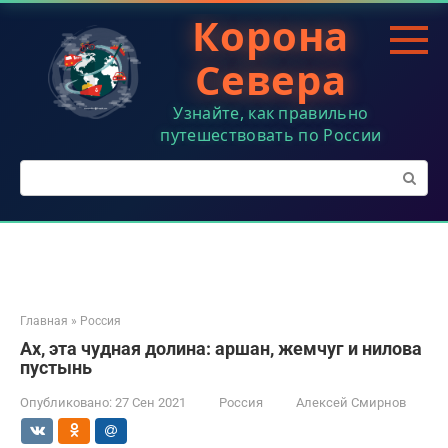
Перейти
Корона
к
контенту
Севера
Узнайте, как правильно
путешествовать по России
Поиск:
Главная
»
Россия
Ах, эта чудная долина: аршан, жемчуг и нилова
пустынь
Опубликовано:
27 Сен 2021
Россия
Алексей Смирнов