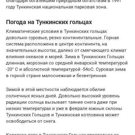
благодаря богатейшим природным богатствам в 1991
году Тункинская национальная парковая зона.
Погода на Тункинских гольцах
Климатические условия в Тункинских гольцах
довольно суровые, резко континентальные. Горная
система расположена в центре континента, на
значительных высотах, далеко от смягчающего климат
влияния океанов и морей. Зима в Тункинских Гольцах
длинная, морозная со средней январской температурой
-20° С и абсолютной температурой -54оС. Суровая зима
в горной стране малоснежная и безветренная.
Зимой в этой местности наблюдается обилие
солнечных ясных дней. Довольно высокий уровень
радиации солнца вызывает таяние снега даже при
низких температурах и уже в феврале южные склоны
Тункинских Гольцов и Тункинская котловина может
освободиться от снега.