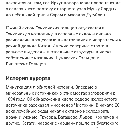
находится он там, где Иркут поворачивает свое течение
с севера к юго-востоку от горного узла Мунку-Сардык
до небольшой гривы Сарам и массива Дугуйсин.
Южный склон Тункинских гольцов опускается в
Тункинскую котловину, а северные склоны сильно
расчленены процессами выветривания и направлены к
речной долине Китоя. Именно северные отроги в
рельефе выделены в отдельные структуры и носят
собственные названия Шумакских Гольцов и
Билютских Гольцов.
История курорта
Минутка для любителей истории. Впервые о
минеральных источниках в этих местах заговорили в
1894 году. Об обнаружении кисло-содово-железистого
источника рассказал миссионер Чистохин. В начале 20
века лечебные воды начали активно исследовать
врачи и ученые: Трусова, Багашева, Львов, Кропачев и
другие. Кстати, название «аршан» пошло от бурятского