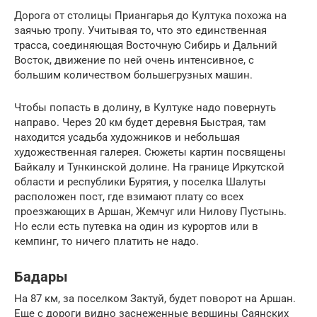
Дорога от столицы Приангарья до Култука похожа на
заячью тропу. Учитывая то, что это единственная
трасса, соединяющая Восточную Сибирь и Дальний
Восток, движение по ней очень интенсивное, с
большим количеством большегрузных машин.
Чтобы попасть в долину, в Култуке надо повернуть
направо. Через 20 км будет деревня Быстрая, там
находится усадьба художников и небольшая
художественная галерея. Сюжеты картин посвящены
Байкалу и Тункинской долине. На границе Иркутской
области и республики Бурятия, у поселка Шалуты
расположен пост, где взимают плату со всех
проезжающих в Аршан, Жемчуг или Нилову Пустынь.
Но если есть путевка на один из курортов или в
кемпинг, то ничего платить не надо.
Бадары
На 87 км, за поселком Зактуй, будет поворот на Аршан.
Еще с дороги видно заснеженные вершины Саянских