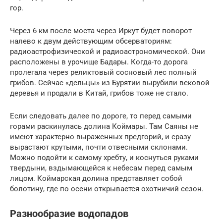
гор.
Через 6 км после моста через Иркут будет поворот
налево к двум действующим обсерваториям:
радиоастрофизической и радиоастрономической. Они
расположены в урочище Бадары. Когда-то дорога
пролегала через реликтовый сосновый лес полный
грибов. Сейчас «дельцы» из Бурятии вырубили вековой
деревья и продали в Китай, грибов тоже не стало.
Если следовать далее по дороге, то перед самыми
горами раскинулась долина Коймары. Там Саяны не
имеют характерно выраженных предгорий, и сразу
вырастают крутыми, почти отвесными склонами.
Можно подойти к самому хребту, и коснуться руками
твердыни, вздымающейся к небесам перед самым
лицом. Коймарская долина представляет собой
болотину, где по осени открывается охотничий сезон.
Разнообразие водопадов