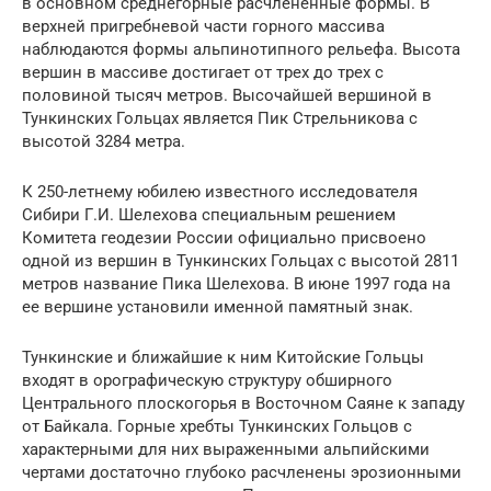
в основном среднегорные расчлененные формы. В
верхней пригребневой части горного массива
наблюдаются формы альпинотипного рельефа. Высота
вершин в массиве достигает от трех до трех с
половиной тысяч метров. Высочайшей вершиной в
Тункинских Гольцах является Пик Стрельникова с
высотой 3284 метра.
К 250-летнему юбилею известного исследователя
Сибири Г.И. Шелехова специальным решением
Комитета геодезии России официально присвоено
одной из вершин в Тункинских Гольцах с высотой 2811
метров название Пика Шелехова. В июне 1997 года на
ее вершине установили именной памятный знак.
Тункинские и ближайшие к ним Китойские Гольцы
входят в орографическую структуру обширного
Центрального плоскогорья в Восточном Саяне к западу
от Байкала. Горные хребты Тункинских Гольцов с
характерными для них выраженными альпийскими
чертами достаточно глубоко расчленены эрозионными