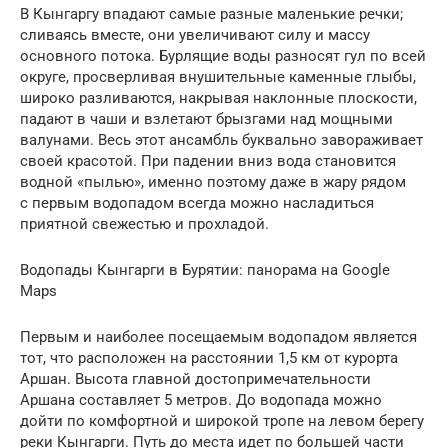
В Кынгаргу впадают самые разные маленькие речки;
сливаясь вместе, они увеличивают силу и массу
основного потока. Бурлящие воды разносят гул по всей
округе, просверливая внушительные каменные глыбы,
широко разливаются, накрывая наклонные плоскости,
падают в чаши и взлетают брызгами над мощными
валунами. Весь этот ансамбль буквально завораживает
своей красотой. При падении вниз вода становится
водной «пылью», именно поэтому даже в жару рядом
с первым водопадом всегда можно насладиться
приятной свежестью и прохладой.
Водопады Кынгарги в Бурятии: панорама на Google
Maps
Первым и наиболее посещаемым водопадом является
тот, что расположен на расстоянии 1,5 км от курорта
Аршан. Высота главной достопримечательности
Аршана составляет 5 метров. До водопада можно
дойти по комфортной и широкой тропе на левом берегу
реки Кынгарги. Путь до места идет по большей части