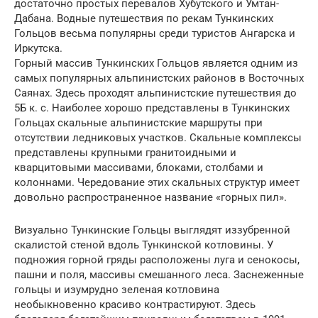
достаточно простых перевалов Хубутского и Умтан-
Дабана. Водные путешествия по рекам Тункинских
Гольцов весьма популярны среди туристов Ангарска и
Иркутска.
Горный массив Тункинских Гольцов является одним из
самых популярных альпинистских районов в Восточных
Саянах. Здесь проходят альпинистские путешествия до
5Б к. с. Наиболее хорошо представлены в Тункинских
Гольцах скальные альпинистские маршруты при
отсутствии ледниковых участков. Скальные комплексы
представлены крупными гранитоидными и
кварцитовыми массивами, блоками, столбами и
колоннами. Чередование этих скальных структур имеет
довольно распространенное название «горных пил».
Визуально Тункинские Гольцы выглядят иззубренной
скалистой стеной вдоль Тункинской котловины. У
подножия горной гряды расположены луга и сенокосы,
пашни и поля, массивы смешанного леса. Заснеженные
гольцы и изумрудно зеленая котловина
необыкновенно красиво контрастируют. Здесь