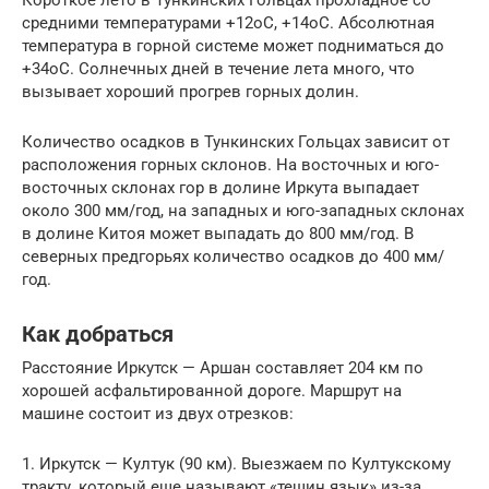
Короткое лето в Тункинских Гольцах прохладное со
средними температурами +12оС, +14оС. Абсолютная
температура в горной системе может подниматься до
+34оС. Солнечных дней в течение лета много, что
вызывает хороший прогрев горных долин.
Количество осадков в Тункинских Гольцах зависит от
расположения горных склонов. На восточных и юго-
восточных склонах гор в долине Иркута выпадает
около 300 мм/год, на западных и юго-западных склонах
в долине Китоя может выпадать до 800 мм/год. В
северных предгорьях количество осадков до 400 мм/
год.
Как добраться
Расстояние Иркутск — Аршан составляет 204 км по
хорошей асфальтированной дороге. Маршрут на
машине состоит из двух отрезков:
1. Иркутск — Култук (90 км). Выезжаем по Култукскому
тракту, который еще называют «тещин язык» из-за