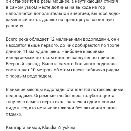
он становится в разы мощнее, а неутихающая стихия
в самом узком месте долины на выходе из гор
наполняется дополнительной энергией, вынося водо-
каменный поток далеко на предгорную наклонную
равнину.
Всего река обладает 12 маленькими водопадами, они
находятся выше первого, до них добираются по тропе
длиной 11 км вдоль реки. Наиболее красивым
извергаемым потоком вполне заслуженно признан
Веерный каскад. Высота самого большого водопада
составляет 10 метров, об этом гласит табличка рядом
с первым водопадом.
В зимние месяцы водопады становятся потрясающими
ледопадами. Огромные глыбы льда голубого цвета
тянутся с самого верха скал, завлекая одним своим
видом тех, кто не мыслит жизни без активного вида
отдыха.
Кынгарга зимой, Klaudia Ziryukina