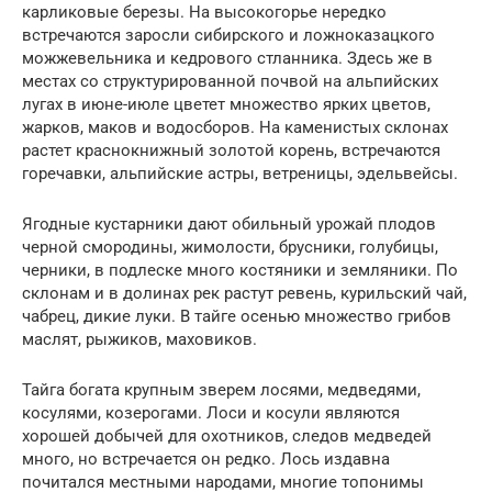
карликовые березы. На высокогорье нередко
встречаются заросли сибирского и ложноказацкого
можжевельника и кедрового стланника. Здесь же в
местах со структурированной почвой на альпийских
лугах в июне-июле цветет множество ярких цветов,
жарков, маков и водосборов. На каменистых склонах
растет краснокнижный золотой корень, встречаются
горечавки, альпийские астры, ветреницы, эдельвейсы.
Ягодные кустарники дают обильный урожай плодов
черной смородины, жимолости, брусники, голубицы,
черники, в подлеске много костяники и земляники. По
склонам и в долинах рек растут ревень, курильский чай,
чабрец, дикие луки. В тайге осенью множество грибов
маслят, рыжиков, маховиков.
Тайга богата крупным зверем лосями, медведями,
косулями, козерогами. Лоси и косули являются
хорошей добычей для охотников, следов медведей
много, но встречается он редко. Лось издавна
почитался местными народами, многие топонимы