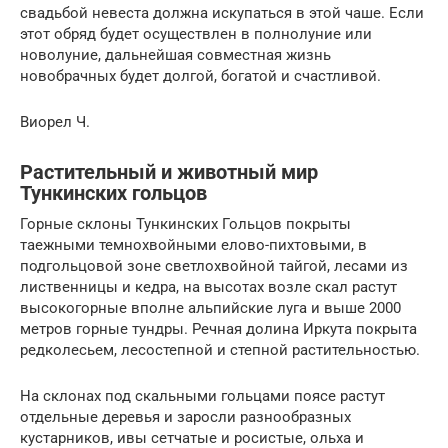
свадьбой невеста должна искупаться в этой чаше. Если
этот обряд будет осуществлен в полнолуние или
новолуние, дальнейшая совместная жизнь
новобрачных будет долгой, богатой и счастливой.
Виорел Ч.
Растительный и животный мир
Тункинских гольцов
Горные склоны Тункинских Гольцов покрыты
таежными темнохвойными елово-пихтовыми, в
подгольцовой зоне светлохвойной тайгой, лесами из
лиственницы и кедра, на высотах возле скал растут
высокогорные вполне альпийские луга и выше 2000
метров горные тундры. Речная долина Иркута покрыта
редколесьем, лесостепной и степной растительностью.
На склонах под скальными гольцами поясе растут
отдельные деревья и заросли разнообразных
кустарников, ивы сетчатые и росистые, ольха и