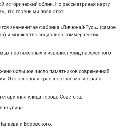
вой исторический облик. Но рассматривая карту
ть, что главными являются:
ится знаменитая фабрика «Вичюнай-Русь» (самое
да) и множество социально-коммерческих
амых протяженных и извилист улиц населенного
ложено большое число памятников современной
рии. Это основная транспортная магистраль
 старинная улица города Советска;
вая улица.
Чапаева и Воровского.