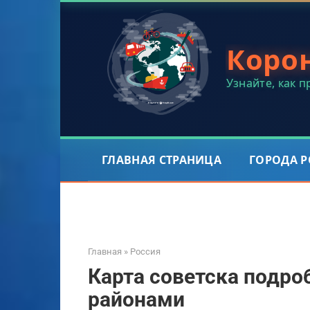
Перейти
к
контенту
Коро
Узнайте, как 
ГЛАВНАЯ СТРАНИЦА
ГОРОДА 
Главная
»
Россия
Карта советска подро
районами