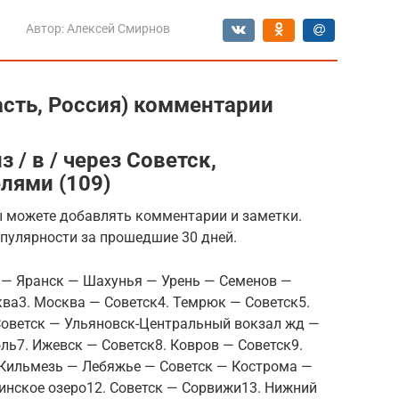
Автор:
Алексей Смирнов
асть, Россия) комментарии
/ в / через Советск,
лями (109)
 можете добавлять комментарии и заметки.
пулярности за прошедшие 30 дней.
к — Яранск — Шахунья — Урень — Семенов —
а3. Москва — Советск4. Темрюк — Советск5.
Советск — Ульяновск-Центральный вокзал жд —
ь7. Ижевск — Советск8. Ковров — Советск9.
 Кильмезь — Лебяжье — Советск — Кострома —
инское озеро12. Советск — Сорвижи13. Нижний