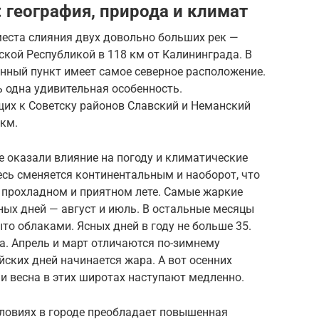
: география, природа и климат
места слияния двух довольно больших рек —
ской Республикой в 118 км от Калининграда. В
нный пункт имеет самое северное расположение.
ь одна удивительная особенность.
их к Советску районов Славский и Неманский
 км.
е оказали влияние на погоду и климатические
есь сменяется континентальным и наоборот, что
, прохладном и приятном лете. Самые жаркие
ых дней — август и июль. В остальные месяцы
то облаками. Ясных дней в году не больше 35.
а. Апрель и март отличаются по-зимнему
йских дней начинается жара. А вот осенних
 и весна в этих широтах наступают медленно.
ловиях в городе преобладает повышенная