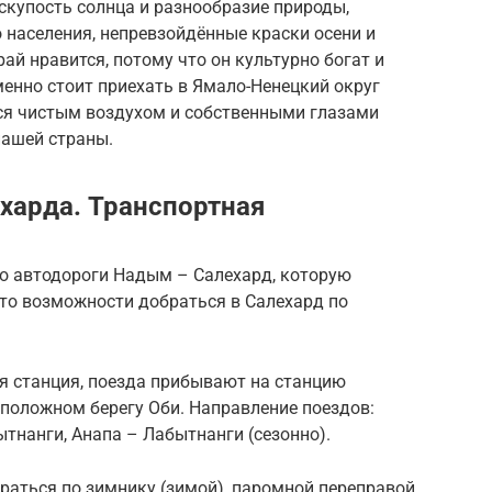
скупость солнца и разнообразие природы,
 населения, непревзойдённые краски осени и
ай нравится, потому что он культурно богат и
енно стоит приехать в Ямало-Ненецкий округ
ься чистым воздухом и собственными глазами
нашей страны.
харда. Транспортная
во автодороги Надым – Салехард, которую
что возможности добраться в Салехард по
я станция, поезда прибывают на станцию
положном берегу Оби. Направление поездов:
тнанги, Анапа – Лабытнанги (сезонно).
раться по зимнику (зимой), паромной переправой