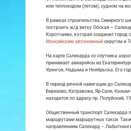
или теплоходом (летом), судном на в
В рамках строительства Северного ши
построить ж/д ветку Обская – Салех
Коротчаево, которая соединит город 
Мансийским автономный
округом и Т
На карте Салехарда со спутника аэроп
принимает авиарейсы из Екатеринбург
Уренгоя, Надыма и Ноябрьска. Его го
В период речной навигации до Салеха
Березово, Катравожа, Яр-Сале, Казым
находится по адресу пр. Полуйский, 15
Общественный транспорт Салехарда п
маршрутами маршрутных такси. Такж
направлением Салехард – Лабытнанги