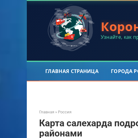
Перейти
к
контенту
Коро
Узнайте, как 
ГЛАВНАЯ СТРАНИЦА
ГОРОДА 
Главная
»
Россия
Карта салехарда подр
районами