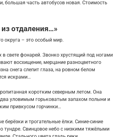
и, большая часть автобусов новая. Стоимость
 из отдаления…»
о округа – это особый мир.
 в свете фонарей. Звонко хрустящий под ногами
ывают восхищение, мерцание разноцветного
на снега слепит глаза, на ровном белом
тся искрами…
 пропитанная коротким северным летом. Она
 едва уловимым горьковатым запахом полыни и
ёгким привкусом горчинки…
е берёзки и трогательные ёлки. Синие-синие
по тундре. Свинцовое небо с низкими тяжёлыми
мле. Стального цвета гладь реки…