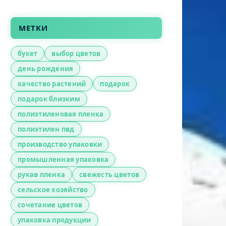
МЕТКИ
букет
выбор цветов
день рождения
качество растений
подарок
подарок близким
полиэтиленовая пленка
полиэтилен пвд
производство упаковки
промышленная упаковка
рукав пленка
свежесть цветов
сельское хозяйство
сочетание цветов
упаковка продукции