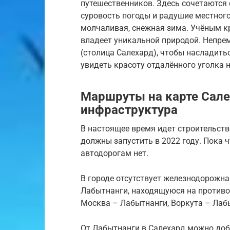
путешественников. Здесь сочетаются 
суровость погоды и радушие местного
молчаливая, снежная зима. Учёным кр
владеет уникальной природой. Непрем
(столица Салехард), чтобы насладит
увидеть красоту отдалённого уголка 
Маршруты на карте Сале
инфраструктура
В настоящее время идет строительст
должны запустить в 2022 году. Пока 
автодорогам нет.
В городе отсутствует железнодорожна
Лабытнанги, находящуюся на противо
Москва – Лабытнанги, Воркута – Лабы
От Лабытнанги в Салехард можно доб