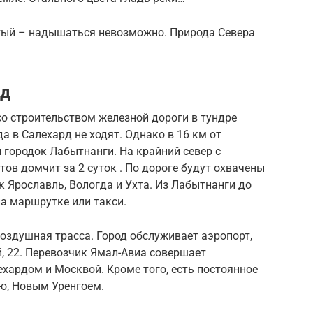
тый – надышаться невозможно. Природа Севера
рд
со строительством железной дороги в тундре
да в Салехард не ходят. Однако в 16 км от
городок Лабытнанги. На крайний север с
ов домчит за 2 суток . По дороге будут охвачены
к Ярославль, Вологда и Ухта. Из Лабытнанги до
а маршрутке или такси.
оздушная трасса. Город обслуживает аэропорт,
, 22. Перевозчик Ямал-Авиа совершает
хардом и Москвой. Кроме того, есть постоянное
ю, Новым Уренгоем.