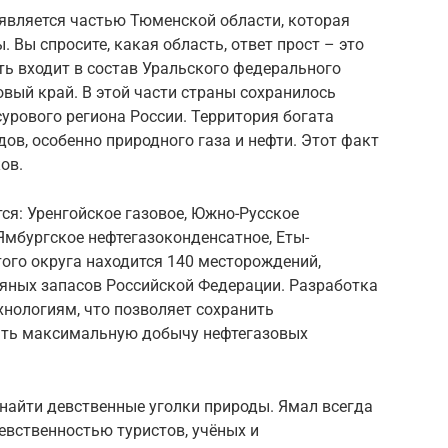
является частью Тюменской области, которая
. Вы спросите, какая область, ответ прост – это
ть входит в состав Уральского федерального
овый край. В этой части страны сохранилось
сурового региона России. Территория богата
в, особенно природного газа и нефти. Этот факт
ов.
: Уренгойское газовое, Южно-Русское
 Ямбургское нефтегазоконденсатное, Еты-
того округа находится 140 месторождений,
тяных запасов Российской Федерации. Разработка
хнологиям, что позволяет сохранить
ать максимальную добычу нефтегазовых
 найти девственные уголки природы. Ямал всегда
евственностью туристов, учёных и