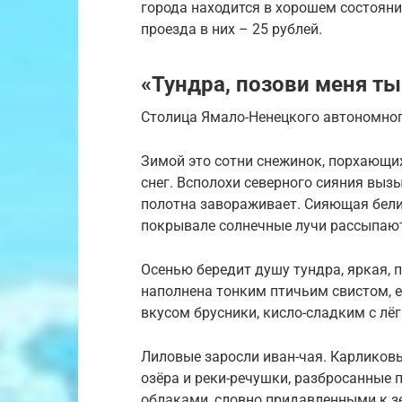
города находится в хорошем состояни
проезда в них – 25 рублей.
«Тундра, позови меня ты
Столица Ямало-Ненецкого автономног
Зимой это сотни снежинок, порхающих
снег. Всполохи северного сияния выз
полотна завораживает. Сияющая белиз
покрывале солнечные лучи рассыпаю
Осенью бередит душу тундра, яркая,
наполнена тонким птичьим свистом,
вкусом брусники, кисло-сладким с л
Лиловые заросли иван-чая. Карликовы
озёра и реки-речушки, разбросанные 
облаками, словно придавленными к зе