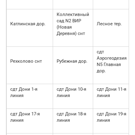
Коллективный
сад N2 ВИР
Катлинская дор.
Лесное тер.
(Новая
Деревня) снт
сдт
Аэрогеодезия
Рехколово снт
Рубежная дор.
N5 Главная
дор.
сдт Дони 1-я
сдт Дони 10-я
сдт Дони 11-я
линия
линия
линия
сдт Дони 17-я
сдт Дони 18-я
сдт Дони 19-я
линия
линия
линия