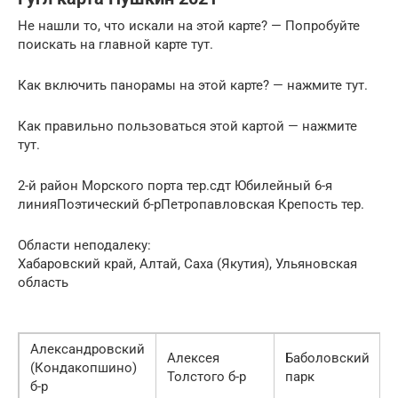
Не нашли то, что искали на этой карте? — Попробуйте
поискать на главной карте тут.
Как включить панорамы на этой карте? — нажмите тут.
Как правильно пользоваться этой картой — нажмите
тут.
2-й район Морского порта тер.сдт Юбилейный 6-я
линияПоэтический б-рПетропавловская Крепость тер.
Области неподалеку:
Хабаровский край, Алтай, Саха (Якутия), Ульяновская
область
Александровский
Алексея
Баболовский
(Кондакопшино)
Толстого б-р
парк
б-р