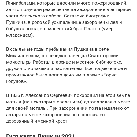
Ганнибалами, которые вносили много пожертвований,
за что получили разрешение на захоронение в алтарной
части Успенского собора. Согласно биографии
Пушкина, в родовой усыпальнице захоронены дед и
бабушка поэта, его маленький брат Платон (умер
младенцем).
В ссыльные годы пребывания Пушкина в селе
Михайловском, он нередко навещал Святогорский
монастырь. Работал в архиве и местной библиотеке,
дружил с монахами и настоятелем. Все подмеченное и
прочитанное было воплощено им в драме «Борис
Годунов».
В 1836 г. Александр Сергеевич похоронил на этой земле
мать, и (по некоторым сведениям) договорился о месте
для своей могилы. При захоронении поэта недалеко от
алтаря на месте захоронения был поставлен
деревянный именной крест.
Гугл карта Пушкин 2021