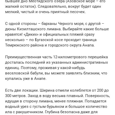
бывшее дно Меотидского озера (Азовское море – его
жалкий остаток). Следовательно, вокруг будет один
мелкий, чистый и очень приятный песочек.
С одной стороны – барханы Черного моря, с другой –
дюны Кизилташского лимана. Выбирайте какие больше
нравятся! «Диких» и официальных пляжей сразу
несколько – по Бугазской косе проходит граница
Темрюкского района и городского округа Анапа.
Преимущественная часть 12-километрового перешейка
досталась последней из указанных административных
единиц. Поэтому, проживая у какой-нибудь
веселовской бабули, вы можете заявлять близким, что
купались уже в Анапе.
Есть две локации. Ширина отмели колеблется от 200 до
300 метров. Заход в воду весьма плавный. Поверхность,
идущая в сторону лимана, менее пляжная. Попадается
водный урез с густым бурьяном и большое количество
ила с ракушечником. Глубина безопасна даже для