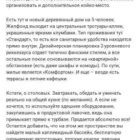
организовать и дополнительное койко-место.
Есть тут и новый деревянный дом на 5 человек.
Жилфонд выходит на центральные тротуары-аллеи,
украшенные яркими клумбами. Тип проживания тут
«Стандарт», то есть все санитарные удобства находятся
прямо внутри. Дизайнерская планировка 2-уровневого
риккехауса отдает типично финским стилем, а все
остальные покои основываются на «квартирной»
обстановке (есть даже шкафы и комоды). По сути,
жилье является «Комфортом». И еще – везде есть
террасы и летние кафешки.
Кстати, о столовых. Завтракать, обедать и ужинать
реально на общей кухне (по желанию). А если не
хочется, то используйте здешнее оборудование,
закупившись в продуктовой лавочке, ведь она
примыкает прямо к турбазе. Продается абсолютно все!
Остается добавить, что на этом же пространстве вы
найдете малый каплевидный бассейн, бесплатную
охраняемую автостоянку, детские качели, лавочки,