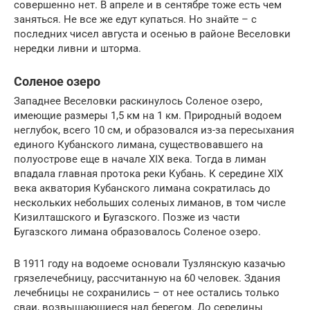
совершенно нет. В апреле и в сентябре тоже есть чем
заняться. Не все же едут купаться. Но знайте – с
последних чисел августа и осенью в районе Веселовки
нередки ливни и шторма.
Соленое озеро
Западнее Веселовки раскинулось Соленое озеро,
имеющие размеры 1,5 км на 1 км. Природный водоем
неглубок, всего 10 см, и образовался из-за пересыхания
единого Кубанского лимана, существовавшего на
полуострове еще в начале XIX века. Тогда в лиман
впадала главная протока реки Кубань. К середине XIX
века акватория Кубанского лимана сократилась до
нескольких небольших соленых лиманов, в том числе
Кизилташского и Бугазского. Позже из части
Бугазского лимана образовалось Соленое озеро.
В 1911 году на водоеме основали Тузлянскую казачью
грязелечебницу, рассчитанную на 60 человек. Здания
лечебницы не сохранились – от нее остались только
сваи, возвышающиеся над берегом. До середины