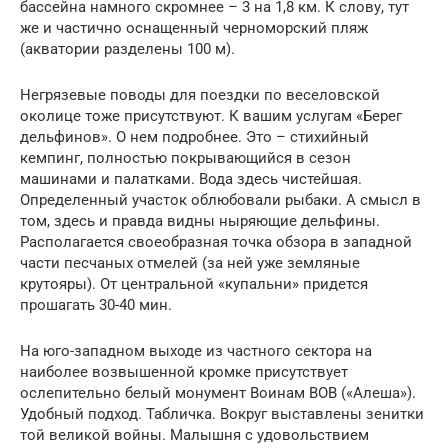
бассейна намного скромнее – 3 на 1,8 км. К слову, тут
же и частично оснащенный черноморский пляж
(акватории разделены 100 м).
Негрязевые поводы для поездки по веселовской
околице тоже присутствуют. К вашим услугам «Берег
дельфинов». О нем подробнее. Это – стихийный
кемпинг, полностью покрывающийся в сезон
машинами и палатками. Вода здесь чистейшая.
Определенный участок облюбовали рыбаки. А смысл в
том, здесь и правда видны ныряющие дельфины.
Располагается своеобразная точка обзора в западной
части песчаных отмелей (за ней уже земляные
крутояры). От центральной «купальни» придется
прошагать 30-40 мин.
На юго-западном выходе из частного сектора на
наиболее возвышенной кромке присутствует
ослепительно белый монумент Воинам ВОВ («Алеша»).
Удобный подход. Табличка. Вокруг выставлены зенитки
той великой войны. Малышня с удовольствием