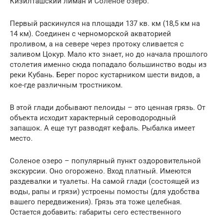
Кизилташский лиман и Соленое озеро.
Первый раскинулся на площади 137 кв. км (18,5 км на
14 км). Соединен с черноморской акваторией
проливом, а на севере через протоку сливается с
заливом Цокур. Мало кто знает, но до начала прошлого
столетия именно сюда попадало большинство воды из
реки Кубань. Берег порос кустарником шести видов, а
кое-где различным тростником.
В этой глади добывают пелоиды – это ценная грязь. От
объекта исходит характерный сероводородный
запашок. А еще тут разводят кефаль. Рыбалка имеет
место.
Соленое озеро – популярный пункт оздоровительной
экскурсии. Оно огорожено. Вход платный. Имеются
раздевалки и туалеты. На самой глади (состоящей из
воды, рапы и грязи) устроены помосты (для удобства
вашего передвижения). Грязь эта тоже целебная.
Остается добавить: габариты сего естественного