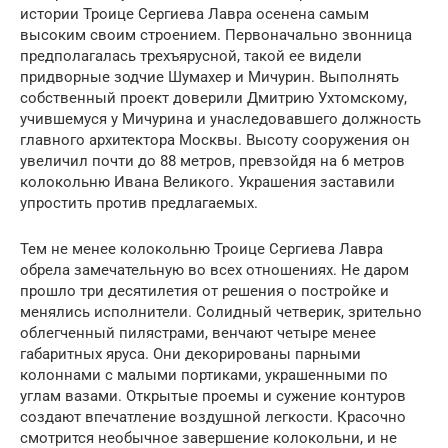
истории Троице Сергиева Лавра осенена самым
высоким своим строением. Первоначально звонница
предполагалась трехъярусной, такой ее видели
придворные зодчие Шумахер и Мичурин. Выполнять
собственный проект доверили Дмитрию Ухтомскому,
учившемуся у Мичурина и унаследовавшего должность
главного архитектора Москвы. Высоту сооружения он
увеличил почти до 88 метров, превзойдя на 6 метров
колокольню Ивана Великого. Украшения заставили
упростить против предлагаемых.
Тем не менее колокольню Троице Сергиева Лавра
обрела замечательную во всех отношениях. Не даром
прошло три десятилетия от решения о постройке и
менялись исполнители. Солидный четверик, зрительно
облегченный пилястрами, венчают четыре менее
габаритных яруса. Они декорированы парными
колоннами с малыми портиками, украшенными по
углам вазами. Открытые проемы и сужение контуров
создают впечатление воздушной легкости. Красочно
смотрится необычное завершение колокольни, и не