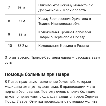
Николо-Угрешскому монастырю
7
93 м
Дзержинский Моск.область
Храму Воскресения Христова в
8
90 м
Тезине Ивановская обл.
Колокольня Троице-Сергиевой
9
88 м
Лавры в Сергиевом Посаде
10
83,2 м
Колокольня Кремля в Рязани
Это интересно: Троице-Сергиева лавра — рассказываем
суть
Помощь больным при Лавре
В Лавре практикуют излечение болезней, которые
медицина именует душевными. В православии – это
порча и беснование. Поэтому очень многие болящие
духовно приезжают сюда, где находится город Сергиев
Посад, Лавра. Отчитка происходит с помощью молитв,