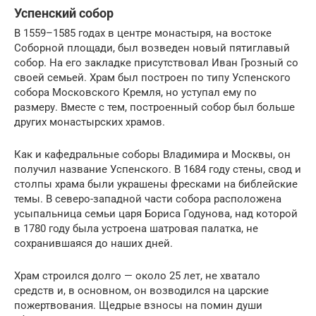
Успенский собор
В 1559–1585 годах в центре монастыря, на востоке
Соборной площади, был возведен новый пятиглавый
собор. На его закладке присутствовал Иван Грозный со
своей семьей. Храм был построен по типу Успенского
собора Московского Кремля, но уступал ему по
размеру. Вместе с тем, построенный собор был больше
других монастырских храмов.
Как и кафедральные соборы Владимира и Москвы, он
получил название Успенского. В 1684 году стены, свод и
столпы храма были украшены фресками на библейские
темы. В северо-западной части собора расположена
усыпальница семьи царя Бориса Годунова, над которой
в 1780 году была устроена шатровая палатка, не
сохранившаяся до наших дней.
Храм строился долго — около 25 лет, не хватало
средств и, в основном, он возводился на царские
пожертвования. Щедрые взносы на помин души