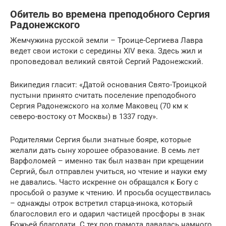
Обитель во времена преподобного Сергия
Радонежского
Жемчужина русской земли – Троице-Сергиева Лавра
ведет свои истоки с середины XIV века. Здесь жил и
проповедовал великий святой Сергий Радонежский.
Википедия гласит: «Датой основания Свято-Троицкой
пустыни принято считать поселение преподобного
Сергия Радонежского на холме Маковец (70 км к
северо-востоку от Москвы) в 1337 году».
Родителями Сергия были знатные бояре, которые
желали дать сыну хорошее образование. В семь лет
Варфоломей – именно так был назван при крещении
Сергий, был отправлен учиться, но чтение и науки ему
не давались. Часто искренне он обращался к Богу с
просьбой о разуме к чтению. И просьба осуществилась
– однажды отрок встретил старца-инока, который
благословил его и одарил частицей просфоры в знак
Божьей благодати. С тех пор грамота давалась намного