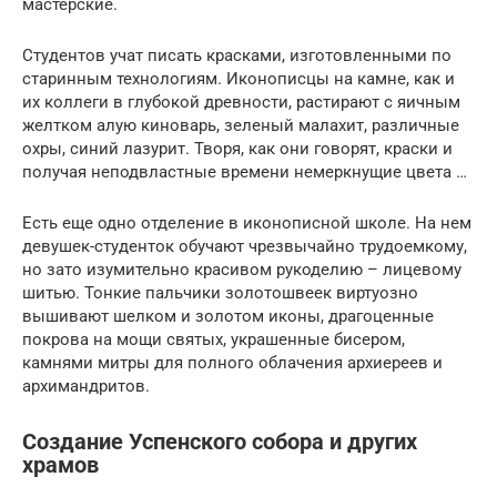
мастерские.
Студентов учат писать красками, изготовленными по
старинным технологиям. Иконописцы на камне, как и
их коллеги в глубокой древности, растирают с яичным
желтком алую киноварь, зеленый малахит, различные
охры, синий лазурит. Творя, как они говорят, краски и
получая неподвластные времени немеркнущие цвета …
Есть еще одно отделение в иконописной школе. На нем
девушек-студенток обучают чрезвычайно трудоемкому,
но зато изумительно красивом рукоделию – лицевому
шитью. Тонкие пальчики золотошвеек виртуозно
вышивают шелком и золотом иконы, драгоценные
покрова на мощи святых, украшенные бисером,
камнями митры для полного облачения архиереев и
архимандритов.
Создание Успенского собора и других
храмов