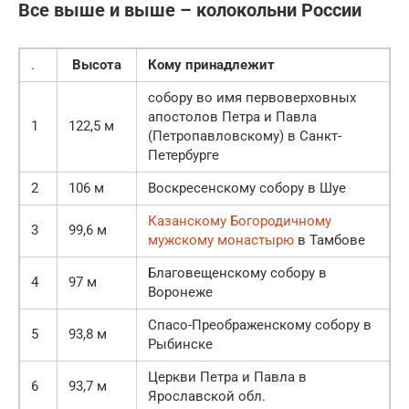
Все выше и выше – колокольни России
.
Высота
Кому принадлежит
собору во имя первоверховных
апостолов Петра и Павла
1
122,5 м
(Петропавловскому) в Санкт-
Петербурге
2
106 м
Воскресенскому собору в Шуе
Казанскому Богородичному
3
99,6 м
мужскому монастырю
в Тамбове
Благовещенскому собору в
4
97 м
Воронеже
Спасо-Преображенскому собору в
5
93,8 м
Рыбинске
Церкви Петра и Павла в
6
93,7 м
Ярославской обл.