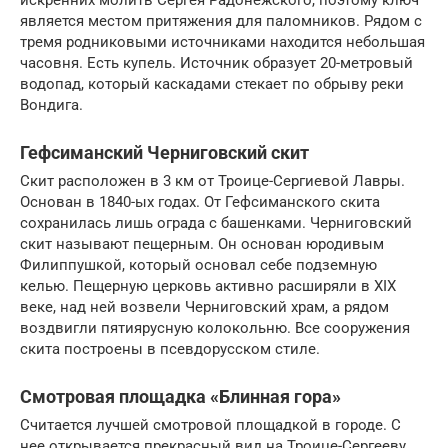
искренних молитв Сергея Радонежского, поэтому ключ
является местом притяжения для паломников. Рядом с
тремя родниковыми источниками находится небольшая
часовня. Есть купель. Источник образует 20-метровый
водопад, который каскадами стекает по обрыву реки
Вондига.
Гефсиманский Черниговский cкит
Скит расположен в 3 км от Троице-Сергиевой Лавры.
Основан в 1840-ых годах. От Гефсиманского скита
сохранилась лишь ограда с башенками. Черниговский
скит называют пещерным. Он основан юродивым
Филиппушкой, который основал себе подземную
келью. Пещерную церковь активно расширяли в XIX
веке, над ней возвели Черниговский храм, а рядом
воздвигли пятиярусную колокольню. Все сооружения
скита построены в псевдорусском стиле.
Смотровая площадка «Блинная гора»
Считается лучшей смотровой площадкой в городе. С
нее открывается прекрасный вид на Троице-Сергееву