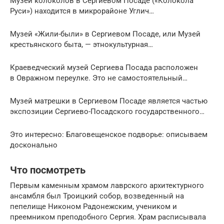
Музей колоколов в Сергиевом Посаде («Колокола
Руси») находится в микрорайоне Углич…
Музей «Жили-были» в Сергиевом Посаде, или Музей
крестьянского быта, — этнокультурная…
Краеведческий музей Сергиева Посада расположен
в Овражном переулке. Это не самостоятельный…
Музей матрешки в Сергиевом Посаде является частью
экспозиции Сергиево-Посадского государственного…
Это интересно: Благовещенское подворье: описываем
досконально
Что посмотреть
Первым каменным храмом лаврского архитектурного
ансамбля был Троицкий собор, возведенный на
пепелище Никоном Радонежским, учеником и
преемником преподобного Сергия. Храм расписывала