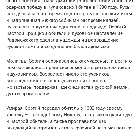
благословения князь Дмитрий (впоследствии Донской)
одержал победу в Куликовской битве в 1380 году. Русь,
находящаяся в это время под татаро-монгольским игом
и наполненная междоусобными распрями князей,
нуждалась в духовном единении, в надежде. Особый
настрой Троицкой обители и духовное наставление
Радонежского сделали надежды на возвращение
русской земли и ее единение более зримыми.
Молитвы Сергия осознавались как чудесные, и вести о
нем растекались, привлекая к монастырю паломников
и духовников. Возрастает число его учеников,
впоследствии почти каждый из них основал
монастырь, поддержав идею единства русской земли,
духа и православия.
Умирая, Сергий передал обитель в 1392 году своему
ученику – Преподобному Никону, который сохранил дух
и настрой обители, а также прославился как
выдающийся строитель этого красивейшего монастыря.