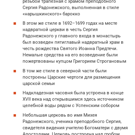
резьбой трапезная с храмом преподобного
Сергия Радонежского, выполненная в стиле
«нарышкинского» барокко
В этом же стиле в 1692–1699 годах на месте
надвратной церкви в честь Сергия
Радонежского у главного входа в монастырь
был возведен пятиглавый надвратный храм в
честь рождества Святого Иоанна Предтечи.
Немалые средства на его возведение были
пожертвованы купцом Григорием Строгановым
В том же стиле в северной части были
построены Царские чертоги для размещения
царской семьи
Надкладезная часовня была устроена в конце
XVII века над открывшимся здесь источником
целебной воды рядом с Успенским собором
Небольшая церковь во имя Михея
Радонежского, ученика преподобного Сергия,
свидетеля видения учителю Богоматери с двумя
Апостолами. Церковь построена над гробом