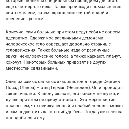
которые являются специальным наследием для этого
еще с четвертого века. Также происходит помазывание
святым елеем, затем окропление святой водой и
осенение крестом.
Конечно, сами больные при этом ведут себя не совсем
адекватно. Одержимое различными демонами
человеческое тело совершает довольно странные
телодвижения. Также больные издают различные
звуки, нечеловеческие голоса, а также каркают, плачут,
хохочут. Некоторых больных привозят из других
местностей связанными.
Один из самых сильных экзорцистов в городе Сергиев
Посад (Лавра) – отец Герман (Чесноков). Он и проводит
такие очистки. К слову сказать, это совсем не шутка, и
лучше при этом не присутствовать. Это мероприятие
опасно тем, что неискушенный и слабый человек может
и сам подхватить какого-нибудь беса. Тогда уже отчитка
понадобится и ему.