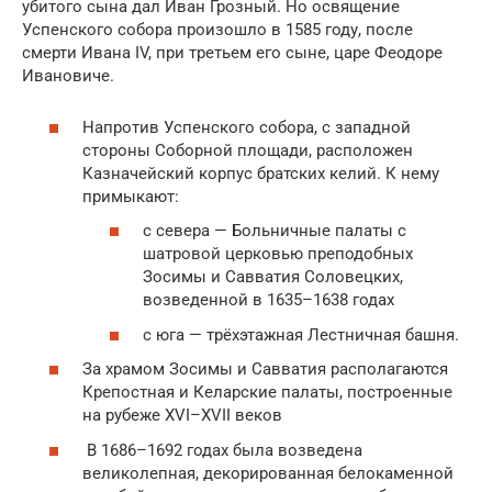
убитого сына дал Иван Грозный. Но освящение
Успенского собора произошло в 1585 году, после
смерти Ивана IV, при третьем его сыне, царе Феодоре
Ивановиче.
Напротив Успенского собора, с западной
стороны Соборной площади, расположен
Казначейский корпус братских келий. К нему
примыкают:
с севера — Больничные палаты с
шатровой церковью преподобных
Зосимы и Савватия Соловецких,
возведенной в 1635–1638 годах
с юга — трёхэтажная Лестничная башня.
За храмом Зосимы и Савватия располагаются
Крепостная и Келарские палаты, построенные
на рубеже XVI–XVII веков
В 1686–1692 годах была возведена
великолепная, декорированная белокаменной