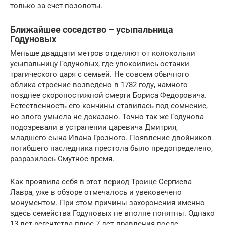
только за счет позолоты.
Ближайшее соседство – усыпальница
Годуновых
Меньше двадцати метров отделяют от колокольни
усыпальницу Годуновых, где упокоились останки
трагического царя с семьей. Не совсем обычного
облика строение возведено в 1782 году, намного
позднее скоропостижной смерти Бориса Федоровича.
Естественность его кончины ставилась под сомнение,
но злого умысла не доказано. Точно так же Годунова
подозревали в устранении царевича Дмитрия,
младшего сына Ивана Грозного. Появление двойников
погибшего наследника престола было предопределено,
разразилось Смутное время.
Как проявила себя в этот период Троице Сергиева
Лавра, уже в обзоре отмечалось и увековечено
монументом. При этом причины захоронения именно
здесь семейства Годуновых не вполне понятны. Однако
13 лет регентства плюс 7 лет правления после