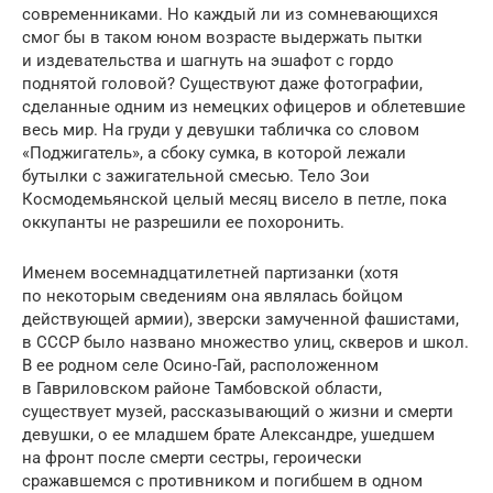
современниками. Но каждый ли из сомневающихся
смог бы в таком юном возрасте выдержать пытки
и издевательства и шагнуть на эшафот с гордо
поднятой головой? Существуют даже фотографии,
сделанные одним из немецких офицеров и облетевшие
весь мир. На груди у девушки табличка со словом
«Поджигатель», а сбоку сумка, в которой лежали
бутылки с зажигательной смесью. Тело Зои
Космодемьянской целый месяц висело в петле, пока
оккупанты не разрешили ее похоронить.
Именем восемнадцатилетней партизанки (хотя
по некоторым сведениям она являлась бойцом
действующей армии), зверски замученной фашистами,
в СССР было названо множество улиц, скверов и школ.
В ее родном селе Осино-Гай, расположенном
в Гавриловском районе Тамбовской области,
существует музей, рассказывающий о жизни и смерти
девушки, о ее младшем брате Александре, ушедшем
на фронт после смерти сестры, героически
сражавшемся с противником и погибшем в одном