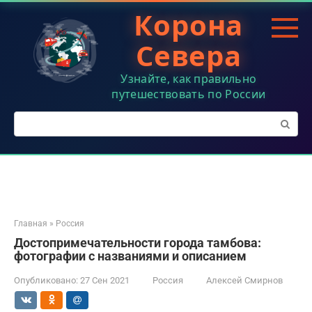
Перейти
Корона
к
контенту
Севера
Узнайте, как правильно
путешествовать по России
Поиск:
Главная
»
Россия
Достопримечательности города тамбова:
фотографии с названиями и описанием
Опубликовано:
27 Сен 2021
Россия
Алексей Смирнов