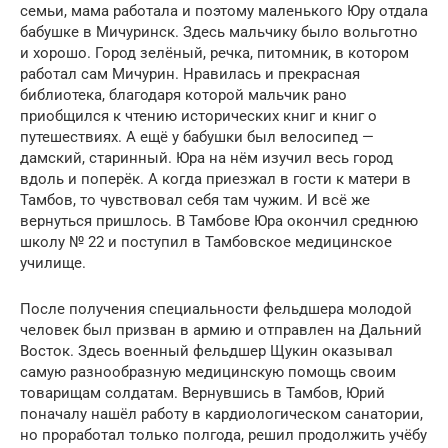
семьи, мама работала и поэтому маленького Юру отдала
бабушке в Мичуринск. Здесь мальчику было вольготно
и хорошо. Город зелёный, речка, питомник, в котором
работал сам Мичурин. Нравилась и прекрасная
библиотека, благодаря которой мальчик рано
приобщился к чтению исторических книг и книг о
путешествиях. А ещё у бабушки был велосипед —
дамский, старинный. Юра на нём изучил весь город
вдоль и поперёк. А когда приезжал в гости к матери в
Тамбов, то чувствовал себя там чужим. И всё же
вернуться пришлось. В Тамбове Юра окончил среднюю
школу № 22 и поступил в Тамбовское медицинское
училище.
После получения специальности фельдшера молодой
человек был призван в армию и отправлен на Дальний
Восток. Здесь военный фельдшер Щукин оказывал
самую разнообразную медицинскую помощь своим
товарищам солдатам. Вернувшись в Тамбов, Юрий
поначалу нашёл работу в кардиологическом санатории,
но проработал только полгода, решил продолжить учёбу