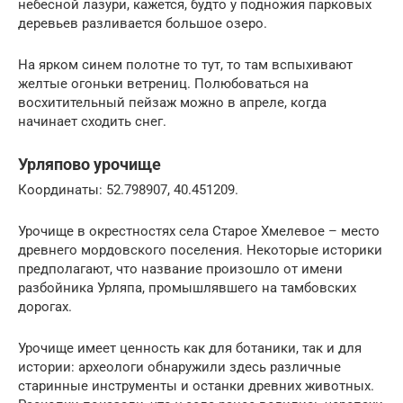
небесной лазури, кажется, будто у подножия парковых
деревьев разливается большое озеро.
На ярком синем полотне то тут, то там вспыхивают
желтые огоньки ветрениц. Полюбоваться на
восхитительный пейзаж можно в апреле, когда
начинает сходить снег.
Урляпово урочище
Координаты: 52.798907, 40.451209.
Урочище в окрестностях села Старое Хмелевое – место
древнего мордовского поселения. Некоторые историки
предполагают, что название произошло от имени
разбойника Урляпа, промышлявшего на тамбовских
дорогах.
Урочище имеет ценность как для ботаники, так и для
истории: археологи обнаружили здесь различные
старинные инструменты и останки древних животных.