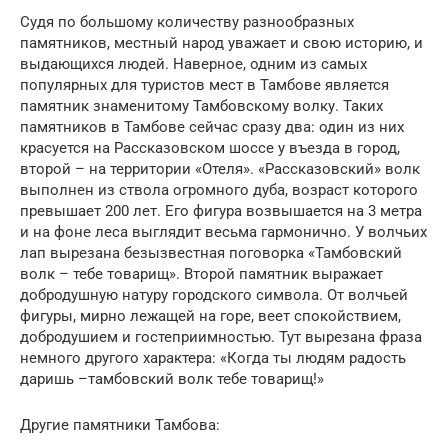
Судя по большому количеству разнообразных
памятников, местный народ уважает и свою историю, и
выдающихся людей. Наверное, одним из самых
популярных для туристов мест в Тамбове является
памятник знаменитому Тамбовскому волку. Таких
памятников в Тамбове сейчас сразу два: один из них
красуется на Рассказовском шоссе у въезда в город,
второй – на территории «Отеля». «Рассказовский» волк
выполнен из ствола огромного дуба, возраст которого
превышает 200 лет. Его фигура возвышается на 3 метра
и на фоне леса выглядит весьма гармонично. У волчьих
лап вырезана безызвестная поговорка «Тамбовский
волк – тебе товарищ». Второй памятник выражает
добродушную натуру городского символа. От волчьей
фигуры, мирно лежащей на горе, веет спокойствием,
добродушием и гостеприимностью. Тут вырезана фраза
немного другого характера: «Когда ты людям радость
даришь –тамбовский волк тебе товарищ!»
Другие памятники Тамбова: