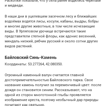
Раскопки показали, что у села ранее водились черепахи
и медведи.
В наши дни в уцелевшем засечном лесу и ближайших
водоёмах водятся лисы, косули, кабаны, выдры, бобры
и многие другие животные, в том числе исчезающие
виды. В Урляповом урочище встречаются такие
представители степной флоры, как адонис весенний,
миндаль низкий, рябчик русский и около сотни других
видов растений.
Байловский Синь-Камень
Координаты: 53.277264, 42.080350.
Огромный каменный валун считается главной
достопримечательностью Байловского парка. Свое
название камень получил за переменчивый цвет: после
дождя он становится синим. Рассказывают, что на
одной из сторон многотонной глыбы проявляется
изображение креста, поэтому необычный дар природы
почитают как святыню.