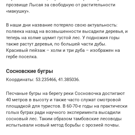
прозвище Лысая за свободную от растительности
«макушку».
В наши дни название потеряло свою актуальность:
полвека назад на возвышенности высадили деревья, и
теперь на холме шумит густой лес. У подножия горы
также растут деревья, по большей части дубы.
Красивый пейзаж – холм и три дуба – изображен на
гербе поселка.
Сосновские бугры
Координаты: 53.235466, 41.385036.
Песчаные бугры на берегу реки Сосновочка достигают
40 метров в высоту и также часто служат смотровой
площадкой для туристов. В 60-70-е годы на практически
голых буграх ради научного эксперимента высадили
сосновый лес. Таким образом тамбовские лесоводы
испытывали новый метод борьбы с эрозией почвы.