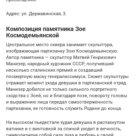
Адрес: ул. Державинская, 3.
Композиция памятника Зое
Космодемьянской
Центральное место сквера занимает скульптура,
изображающая партизанку Зою Космодемьянскую.
Автор памятника — скульптор Матвей Генрихович
Манизер, народный художник СССР, получивший
несколько сталинских премий и создавший
посмертную маску генералиссимуса. Сюжет скульптуры
отражает момент ухода девушки в партизанский отряд.
Манизер добился не только сильного портретного
сходства с Зоей, но и благодаря позе, повороту головы
и выражению лица передал самоотверженность
партизанки, ее готовность служить Родине до конца.
На высоком пьедестале худая девушка в распахнутом
ватнике и с винтовкой за спиной уходит в вечность,
символизируя собой силу духа и любовь к своей