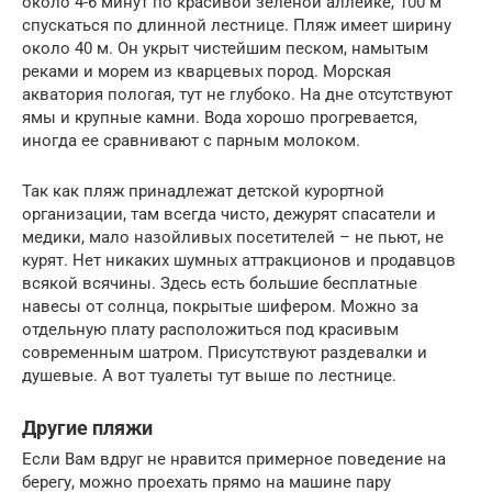
около 4-6 минут по красивой зеленой аллейке, 100 м
спускаться по длинной лестнице. Пляж имеет ширину
около 40 м. Он укрыт чистейшим песком, намытым
реками и морем из кварцевых пород. Морская
акватория пологая, тут не глубоко. На дне отсутствуют
ямы и крупные камни. Вода хорошо прогревается,
иногда ее сравнивают с парным молоком.
Так как пляж принадлежат детской курортной
организации, там всегда чисто, дежурят спасатели и
медики, мало назойливых посетителей – не пьют, не
курят. Нет никаких шумных аттракционов и продавцов
всякой всячины. Здесь есть большие бесплатные
навесы от солнца, покрытые шифером. Можно за
отдельную плату расположиться под красивым
современным шатром. Присутствуют раздевалки и
душевые. А вот туалеты тут выше по лестнице.
Другие пляжи
Если Вам вдруг не нравится примерное поведение на
берегу, можно проехать прямо на машине пару