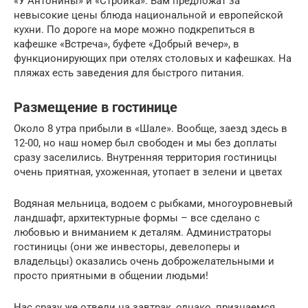
«У Антонины» и «Стройка». Вам предложат за
невысокие цены блюда национальной и европейской
кухни. По дороге на море можно подкрепиться в
кафешке «Встреча», буфете «Добрый вечер», в
функционирующих при отелях столовых и кафешках. На
пляжах есть заведения для быстрого питания.
Размещение в гостинице
Около 8 утра прибыли в «Шале». Вообще, заезд здесь в
12-00, но наш номер был свободен и мы без доплаты
сразу заселились. Внутренняя территория гостиницы
очень приятная, ухоженная, утопает в зелени и цветах
Водяная мельница, водоем с рыбками, многоуровневый
ландшафт, архитектурные формы – все сделано с
любовью и вниманием к деталям. Администраторы
гостиницы (они же инвесторы, девелоперы и
владельцы) оказались очень доброжелательными и
просто приятными в общении людьми!
Нас сразу же отвели на завтрак, однако, признаемся,