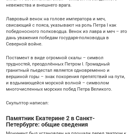
невежества и внешнего врага.
Лавровый венок на голове императора и меч,
свисающий с пояса, указывают на роль Петра I как
победоносного полководца. Венок из лавра и меч – это
дань уважения победам государя-полководца в
Северной войне.
Постамент в виде огромной скалы – символ
трудностей, преодолённых Петром I. Громадный
гранитный пьедестал является одновременно и
вершиной горы – знак покорения препятствий на пути,
и вздымающейся морской волной – символом
многочисленных морских побед Петра Великого.
Скульптор написал:
Памятник Екатерине 2 в Санкт-
Петербурге: общие сведения
Монумент был установлен на площади перед театром к