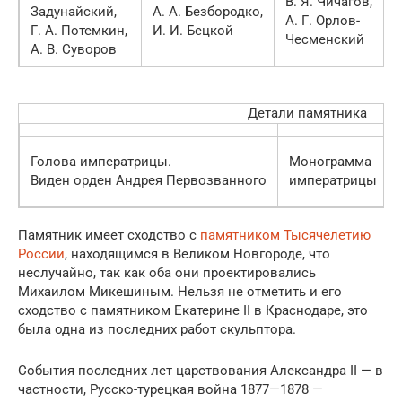
В. Я. Чичагов,
Задунайский,
А. А. Безбородко,
Г
А. Г. Орлов-
Г. А. Потемкин,
И. И. Бецкой
Е
Чесменский
А. В. Суворов
Детали памятника
Голова императрицы.
Монограмма
Виден орден Андрея Первозванного
императрицы
Памятник имеет сходство с
памятником Тысячелетию
России
, находящимся в Великом Новгороде, что
неслучайно, так как оба они проектировались
Михаилом Микешиным. Нельзя не отметить и его
сходство с памятником Екатерине II в Краснодаре, это
была одна из последних работ скульптора.
События последних лет царствования Александра II — в
частности, Русско-турецкая война 1877—1878 —