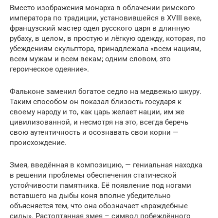
Вместо изображения монарха в облачении римского
императора по традиции, установившейся в XVIII веке,
французский мастер одел русского царя в длинную
рубаху, в целом, в простую и лёгкую одежду, которая, по
убеждениям скульптора, принадлежала «всем нациям,
всем мужам и всем векам; одним словом, это
героическое одеяние».
Фальконе заменил богатое седло на медвежью шкуру.
Таким способом он показал близость государя к
своему народу и то, как царь желает нации, им же
цивилизованной, и несмотря на это, всегда беречь
свою аутентичность и осознавать свои корни —
происхождение.
Змея, введённая в композицию, — гениальная находка
в решении проблемы обеспечения статической
устойчивости памятника. Её появление под ногами
вставшего на дыбы коня вполне убедительно
объясняется тем, что она обозначает «враждебные
силы». Растоптанная змея – символ побеждённого