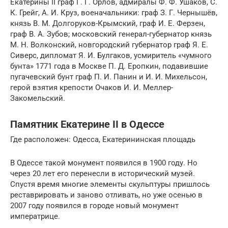
Екатерины II граф Г. Г. Орлов, адмиралы Ф. Ф. Ушаков, С.
К. Грейг, А. И. Круз, военачальники: граф З. Г. Чернышёв,
князь В. М. Долгоруков-Крымский, граф И. Е. Ферзен,
граф В. А. Зубов; московский генерал-губернатор князь
М. Н. Волконский, новгородский губернатор граф Я. Е.
Сиверс, дипломат Я. И. Булгаков, усмиритель «чумного
бунта» 1771 года в Москве П. Д. Еропкин, подавившие
пугачевский бунт граф П. И. Панин и И. И. Михельсон,
герой взятия крепости Очаков И. И. Меллер-
Закомельский.
Памятник Екатерине II в Одессе
Где расположен: Одесса, Екатерининская площадь
В Одессе такой монумент появился в 1900 году. Но
через 20 лет его перенесли в исторический музей.
Спустя время многие элементы скульптуры пришлось
реставрировать и заново отливать, но уже осенью в
2007 году появился в городе новый монумент
императрице.