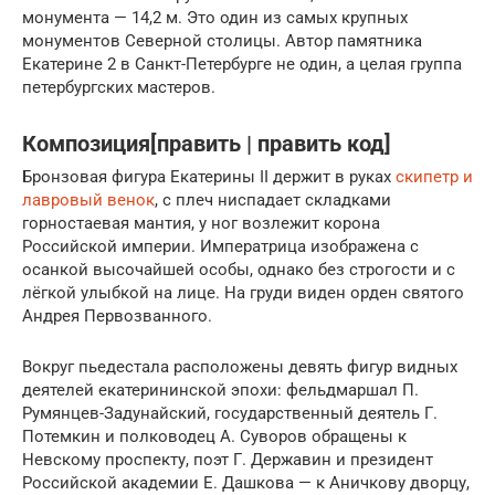
монумента — 14,2 м. Это один из самых крупных
монументов Северной столицы. Автор памятника
Екатерине 2 в Санкт-Петербурге не один, а целая группа
петербургских мастеров.
Композиция[править | править код]
Бронзовая фигура Екатерины ΙΙ держит в руках
скипетр и
лавровый венок
, с плеч ниспадает складками
горностаевая мантия, у ног возлежит корона
Российской империи. Императрица изображена с
осанкой высочайшей особы, однако без строгости и с
лёгкой улыбкой на лице. На груди виден орден святого
Андрея Первозванного.
Вокруг пьедестала расположены девять фигур видных
деятелей екатерининской эпохи: фельдмаршал П.
Румянцев-Задунайский, государственный деятель Г.
Потемкин и полководец А. Суворов обращены к
Невскому проспекту, поэт Г. Державин и президент
Российской академии Е. Дашкова — к Аничкову дворцу,