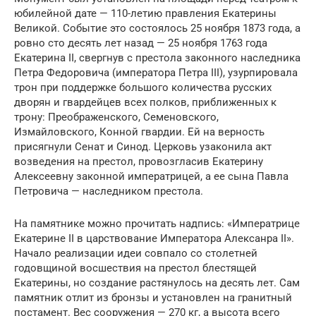
юбилейной дате — 110-летию правления Екатерины
Великой. Событие это состоялось 25 ноября 1873 года, а
ровно сто десять лет назад — 25 ноября 1763 года
Екатерина II, свергнув с престола законного наследника
Петра Федоровича (императора Петра III), узурпировала
трон при поддержке большого количества русских
дворян и гвардейцев всех полков, приближенных к
трону: Преображенского, Семеновского,
Измайловского, Конной гвардии. Ей на верность
присягнули Сенат и Синод. Церковь узаконила акт
возведения на престол, провозгласив Екатерину
Алексеевну законной императрицей, а ее сына Павла
Петровича — наследником престола.
На памятнике можно прочитать надпись: «Императрице
Екатерине II в царствование Императора Алексанра II».
Начало реализации идеи совпало со столетней
годовщиной восшествия на престол блестящей
Екатерины, но создание растянулось на десять лет. Сам
памятник отлит из бронзы и установлен на гранитный
постамент. Вес сооружения — 270 кг, а высота всего