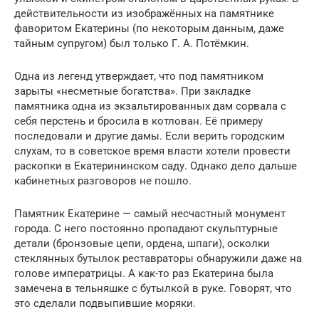
действительности из изображённых на памятнике
фаворитом Екатерины (по некоторым данным, даже
тайным супругом) был только Г. А. Потёмкин.
Одна из легенд утверждает, что под памятником
зарыты «несметные богатства». При закладке
памятника одна из экзальтированных дам сорвала с
себя перстень и бросила в котлован. Её примеру
последовали и другие дамы. Если верить городским
слухам, то в советское время власти хотели провести
раскопки в Екатерининском саду. Однако дело дальше
кабинетных разговоров не пошло.
Памятник Екатерине — самый несчастный монумент
города. С него постоянно пропадают скульптурные
детали (бронзовые цепи, ордена, шпаги), осколки
стеклянных бутылок реставраторы обнаружили даже на
голове императрицы. А как-то раз Екатерина была
замечена в тельняшке с бутылкой в руке. Говорят, что
это сделали подвыпившие моряки.