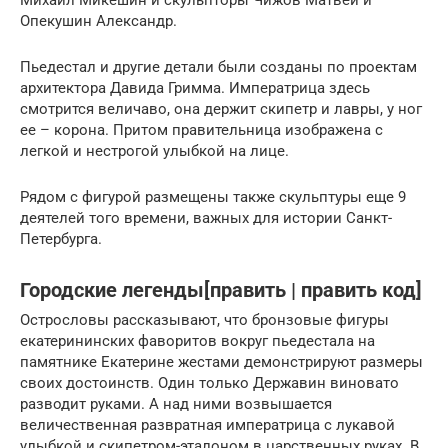
Михаил Микешин и скульпторы Чижов Матвей и
Опекушин Александр.
Пьедестал и другие детали были созданы по проектам
архитектора Давида Гримма. Императрица здесь
смотрится величаво, она держит скипетр и лавры, у ног
ее – корона. Притом правительница изображена с
легкой и нестрогой улыбкой на лице.
Рядом с фигурой размещены также скульптуры еще 9
деятелей того времени, важных для истории Санкт-
Петербурга.
Городские легенды[править | править код]
Острословы рассказывают, что бронзовые фигуры
екатерининских фаворитов вокруг пьедестала на
памятнике Екатерине жестами демонстрируют размеры
своих достоинств. Один только Державин виновато
разводит руками. А над ними возвышается
величественная развратная императрица с лукавой
улыбкой и скипетром-эталоном в царственных руках. В