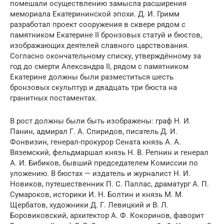
помешали осуществлению замысла расширения
мемориала Екатерининской эпохи. Д. И. Гримм
разработал проект сооружения в сквере рядом с
памятником Екатерине II бронзовых статуй и бюстов,
изображающих деятелей славного царствования.
Согласно окончательному списку, утверждённому за
год до смерти Александра II, рядом с памятником
Екатерине должны были разместиться шесть
бронзовых скульптур и двадцать три бюста на
гранитных постаментах.
В рост должны были быть изображены: граф Н. И.
Панин, адмирал Г. А. Спиридов, писатель Д. И.
Фонвизин, генерал-прокурор Сената князь А. А.
Вяземский, фельдмаршал князь Н. В. Репнин и генерал
А. И. Бибиков, бывший председателем Комиссии по
уложению. В бюстах — издатель и журналист Н. И.
Новиков, путешественник П. С. Паллас, драматург А. П.
Сумароков, историки И. Н. Болтин и князь М. М.
Щербатов, художники Д. Г. Левицкий и В. Л.
Боровиковский, архитектор А. Ф. Кокоринов, фаворит