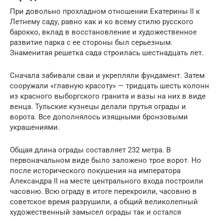
При довольно прохладном отношении Екатерины II к
Летнему саду, равно как и ко всему стилю русского
барокко, вклад в восстановление и художественное
развитие парка с ее стороны был серьезным.
Знаменитая решетка сада строилась шестнадцать лет.
Сначала забивали сваи и укрепляли фундамент. Затем
сооружали «главную красоту» — тридцать шесть колонн
из красного выборгского гранита и вазы на них в виде
венца. Тульские кузнецы делали прутья ограды и
ворота. Все дополнялось изящными бронзовыми
украшениями.
Общая длина ограды составляет 232 метра. В
первоначальном виде было заложено трое ворот. Но
после исторического покушения на императора
Александра II на месте центрального входа построили
часовню. Всю ограду в итоге перекроили, часовню в
советское время разрушили, а общий великолепный
художественный замысел ограды так и остался