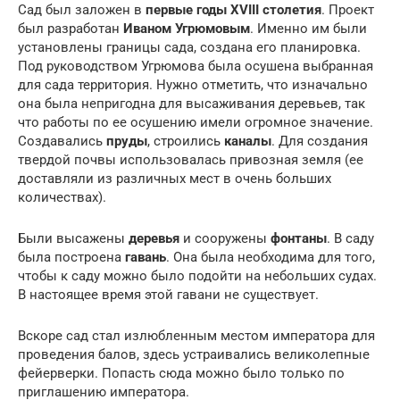
Сад был заложен в
первые годы XVIII столетия
. Проект
был разработан
Иваном Угрюмовым
. Именно им были
установлены границы сада, создана его планировка.
Под руководством Угрюмова была осушена выбранная
для сада территория. Нужно отметить, что изначально
она была непригодна для высаживания деревьев, так
что работы по ее осушению имели огромное значение.
Создавались
пруды
, строились
каналы
. Для создания
твердой почвы использовалась привозная земля (ее
доставляли из различных мест в очень больших
количествах).
Были высажены
деревья
и сооружены
фонтаны
. В саду
была построена
гавань
. Она была необходима для того,
чтобы к саду можно было подойти на небольших судах.
В настоящее время этой гавани не существует.
Вскоре сад стал излюбленным местом императора для
проведения балов, здесь устраивались великолепные
фейерверки. Попасть сюда можно было только по
приглашению императора.