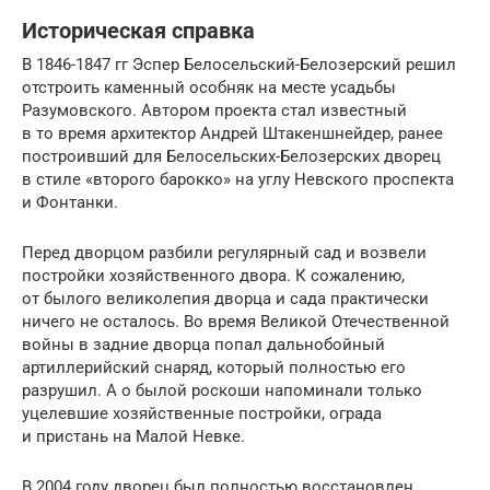
Историческая справка
В 1846-1847 гг Эспер Белосельский-Белозерский решил
отстроить каменный особняк на месте усадьбы
Разумовского. Автором проекта стал известный
в то время архитектор Андрей Штакеншнейдер, ранее
построивший для Белосельских-Белозерских дворец
в стиле «второго барокко» на углу Невского проспекта
и Фонтанки.
Перед дворцом разбили регулярный сад и возвели
постройки хозяйственного двора. К сожалению,
от былого великолепия дворца и сада практически
ничего не осталось. Во время Великой Отечественной
войны в задние дворца попал дальнобойный
артиллерийский снаряд, который полностью его
разрушил. А о былой роскоши напоминали только
уцелевшие хозяйственные постройки, ограда
и пристань на Малой Невке.
В 2004 году дворец был полностью восстановлен