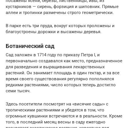
посажены ясени, березы, лиственницы, ивы, из
кустарников — сирень, форзиция и шиповник. Прямые
аллеи и тропинки размечены строго геометрически.
В парке есть три пруда, вокруг которых проложены и
благоустроены дорожки и высажены деревья.
Ботанический сад
Сад заложен в 1714 году по приказу Петра I, и
первоначально создавался как место, предназначенное
для разведения и выращивания лекарственных
растений. Он занимает площадь в один гектар, и за все
время своего существования регулярно пополнялся
редкими растениями, число которых теперь достигло
семи тысяч.
Здесь посетители посмотрят на «висячие сады» с
тропическими растениями и убедятся в том, что
огромные кувшинки встречаются и в реальности. Кроме
того, в последний месяц весны в саду ежегодно
расцветает экзотическое растение, известное под