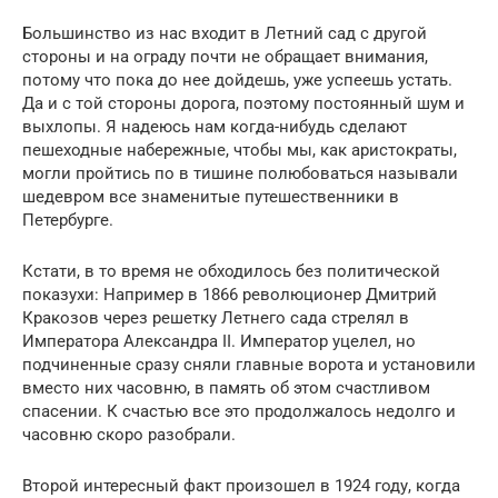
Большинство из нас входит в Летний сад с другой
стороны и на ограду почти не обращает внимания,
потому что пока до нее дойдешь, уже успеешь устать.
Да и с той стороны дорога, поэтому постоянный шум и
выхлопы. Я надеюсь нам когда-нибудь сделают
пешеходные набережные, чтобы мы, как аристократы,
могли пройтись по в тишине полюбоваться называли
шедевром все знаменитые путешественники в
Петербурге.
Кстати, в то время не обходилось без политической
показухи: Например в 1866 революционер Дмитрий
Кракозов через решетку Летнего сада стрелял в
Императора Александра II. Император уцелел, но
подчиненные сразу сняли главные ворота и установили
вместо них часовню, в память об этом счастливом
спасении. К счастью все это продолжалось недолго и
часовню скоро разобрали.
Второй интересный факт произошел в 1924 году, когда