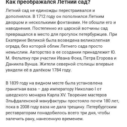
Как преображался Летний сад?
Летний сад не единожды перестраивался и
дополнялся. В 1712 году он пополнился Летним
дворцом и несколькими фонтанами. Не обошли его и
наводнения. Постепенно из царской вотчины сад
превращался в место для прогулок петербуржцев. При
Екатерине Великой была возведена великолепная
ограда, без которой облик Летнего сада просто
немыслим. Авторство в ее создании принадлежит Ю.
М. Фельтену при участии Ивана Фока, Петра Егорова и
Даниила Вунша. Жители северной столицы впервые
увидели её в далёком 1784 году.
В 1839 году на видном месте была установлена
гранитная ваза – дар императору Николаю I от
шведского монарха Карла XV. Творение мастеров
Эльфдаленской мануфактуры простояло почти 180 лет,
пока в 2008 году ваза не дала трещину. Петербургским
реставраторам понадобилось всего три дня, чтобы
залечить рану, нанесенную временем.