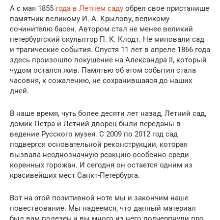
А с мая 1855
года в Летнем саду
обрел свое пристанище
памятник великому И. А. Крылову, великому
сочинителю басен. Автором стал не менее великий
петербургский скульптор П. К. Клодт. Не миновали сад
и трагические события. Спустя 11 лет в апреле 1866 года
здесь произошло покушение на Александра II, который
чудом остался жив. Памятью об этом события стала
часовня, к сожалению, не сохранившаяся до наших
дней.
В наше время, чуть более десяти лет назад, Летний сад,
домик Петра и Летний дворец были переданы в
ведение Русского музея. С 2009 по 2012 год сад
подвергся основательной реконструкции, которая
вызвала неоднозначную реакцию особенно среди
коренных горожан. И сегодня он остается одним из
красивейших мест Санкт-Петербурга.
Вот на этой позитивной ноте мы и закончим наше
повествование. Мы надеемся, что данный материал
был вам полезен и вы много из него подчерпнули про