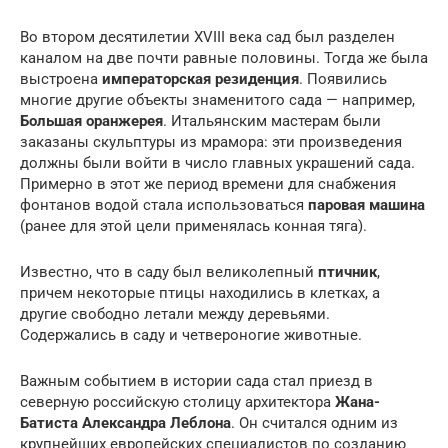
Во втором десятилетии XVIII века сад был разделен
каналом на две почти равные половины. Тогда же была
выстроена
императорская резиденция
. Появились
многие другие объекты знаменитого сада — например,
Большая оранжерея
. Итальянским мастерам были
заказаны скульптуры из мрамора: эти произведения
должны были войти в число главных украшений сада.
Примерно в этот же период времени для снабжения
фонтанов водой стала использоваться
паровая машина
(ранее для этой цели применялась конная тяга).
Известно, что в саду был великолепный
птичник
,
причем некоторые птицы находились в клетках, а
другие свободно летали между деревьями.
Содержались в саду и четвероногие животные.
Важным событием в истории сада стал приезд в
северную российскую столицу архитектора
Жана-
Батиста Александра Леблона
. Он считался одним из
крупнейших европейских специалистов по созданию