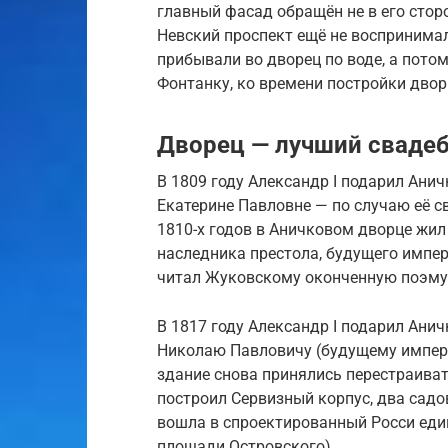
главный фасад обращён не в его сторо
Невский проспект ещё не воспринимал
прибывали во дворец по воде, а пото
Фонтанку, ко времени постройки двор
Дворец — лучший сваде
В 1809 году Александр I подарил Ани
Екатерине Павловне — по случаю её с
1810-х годов в Аничковом дворце жил
наследника престола, будущего импера
читал Жуковскому оконченную поэму
В 1817 году Александр I подарил Ани
Николаю Павловичу (будущему императ
здание снова принялись перестраивать
построил Сервизный корпус, два садо
вошла в спроектированный Росси ед
площади Островского).