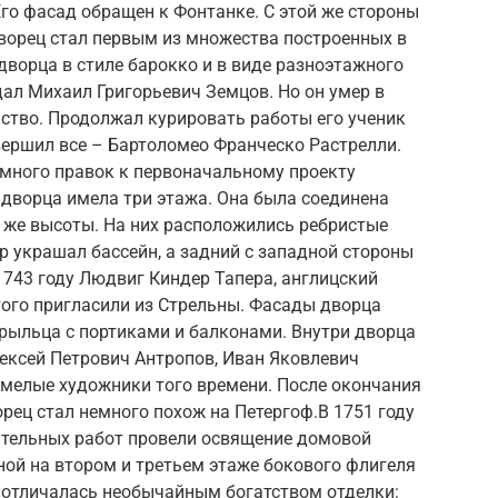
Его фасад обращен к Фонтанке. С этой же стороны
дворец стал первым из множества построенных в
ворца в стиле барокко и в виде разноэтажного
дал Михаил Григорьевич Земцов. Но он умер в
льство. Продолжал курировать работы его ученик
вершил все – Бартоломео Франческо Растрелли.
 много правок к первоначальному проекту
дворца имела три этажа. Она была соединена
же высоты. На них расположились ребристые
р украшал бассейн, а задний с западной стороны
 1743 году Людвиг Киндер Тапера, англицский
того пригласили из Стрельны. Фасады дворца
рыльца с портиками и балконами. Внутри дворца
ексей Петрович Антропов, Иван Яковлевич
умелые художники того времени. После окончания
ец стал немного похож на Петергоф.В 1751 году
ительных работ провели освящение домовой
ой на втором и третьем этаже бокового флигеля
а отличалась необычайным богатством отделки: