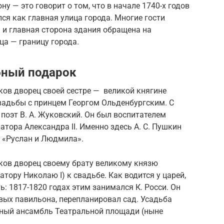
ну — это говорит о том, что в начале 1740-х годов
ся как главная улица города. Многие гости
м и главная сторона здания обращена на
ца — границу города.
бный подарок
чков дворец своей сестре — великой княгине
вадьбы с принцем Георгом Ольденбургским. С
 поэт В. А. Жуковский. Он был воспитателем
тора Александра II. Именно здесь А. С. Пушкин
 «Руслан и Людмила».
чков дворец своему брату великому князю
ору Николаю I) к свадьбе. Как водится у царей,
: 1817-1820 годах этим занимался К. Росси. Он
вых павильона, перепланировал сад. Усадьба
иный ансамбль Театральной площади (ныне