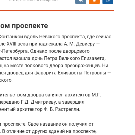
ком проспекте
онтанкой вдоль Невского проспекта, где сейчас
ле XVIII века принадлежала А. М. Девиеру —
-Петербурга. Однако после дворцового
рестол взошла дочь Петра Великого Елизавета,
ц на месте полкового двора преображенцев. Ни
ился дворец для фаворита Елизаветы Петровны —
ского.
ительством дворца занялся архитектор М.Г.
передано Г.Д. Дмитриеву, а завершил
нитый архитектор Ф. Б. Растрелли.
проспекте. Своё название он получил от
В отличие от других зданий на проспекте,