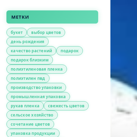
МЕТКИ
букет
выбор цветов
день рождения
качество растений
подарок
подарок близким
полиэтиленовая пленка
полиэтилен пвд
производство упаковки
промышленная упаковка
рукав пленка
свежесть цветов
сельское хозяйство
сочетание цветов
упаковка продукции