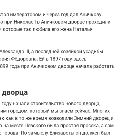
стал императором и через год дал Аничкову
о при Николае I в Аничковом дворце проходили
 и которые так любила его жена Наталья
Александр III, а последней хозяйкой усадьбы
ария Фёдоровна. Ей в 1897 году здесь
1899 года при Аничковом дворце начала работать
 дворца
 году начали строительство нового дворца,
ким городом, который мы знаем сейчас. Многих
ак как в то же время возводили Зимний дворец и
а на месте Невского была простая просека, а сам
е города. По замыслу Елизаветы он должен был