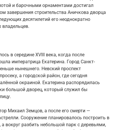
олотой и барочными орнаментами достигал
ом завершения строительства Аничкова дворца
следующих десятилетий его неоднократно
х владельцев.
сь в середине XVIII века, когда после
ошла императрица Екатерина. Город Санкт-
меньше нынешнего. Невский проспект
росеку, а городской район, где сегодня
далённой окраиной. Екатерина распорядилась
нки большой дворец, который служил бы
лицу.
ор Михаил Земцов, а после его смерти —
стрелли. Сооружение планировалось построить в
, а вокруг разбить небольшой парк с деревьями,