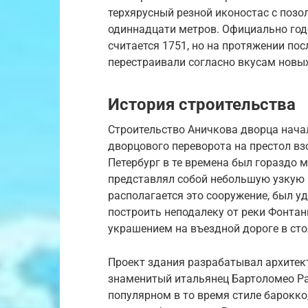
терхярусный резной иконостас с поз
одиннадцати метров. Официально год
считается 1751, но на протяжении по
перестраивали согласно вкусам новы
История строительства
Строительство Аничкова дворца начало
дворцового переворота на престол вз
Петербург в те времена был гораздо 
представлял собой небольшую узкую п
располагается это сооружение, был у
построить неподалеку от реки Фонта
украшением на въездной дороге в сто
Проект здания разрабатывал архитект
знаменитый итальянец Бартоломео Ра
популярном в то время стиле барокко