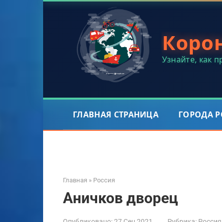
Перейти
к
контенту
Коро
Узнайте, как 
ГЛАВНАЯ СТРАНИЦА
ГОРОДА 
Главная
»
Россия
Аничков дворец
Опубликовано:
27 Сен 2021
Рубрика:
Россия