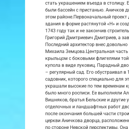
стать украшением въезда в столицу. 
были бассейн с пристанью. Аничков 
этом районе.Первоначальный проект д
здания в форме растянутой «Н» и соз
1743 году так и не закончив строите
Григорий Дмитриевич Дмитриев, а за
Последний архитектор внес довольно
Михаила Земцова.Центральная часть 
крыльцом с боковыми флигелями той 
купола в виде луковиц. Парадный дво
– регулярный сад. Его обустраивал в
садовник, которого специально для э
украшали высокие по тем временам к
было много росписи. Ее выполняли Ал
Вишняков, братья Бельские и другие 
отделочных и ландшафтных работ двор
после окончания большей части стро
церкви Аничкова дворца, расположенн
по стороне Невской перспективы. Он