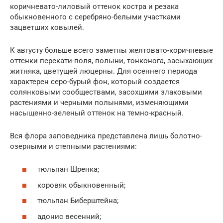
коричневато-лиловый оттенок костра и резака
обыкновенного с серебряно-белыми участками
зацветших ковылей.
К августу больше всего заметны желтовато-коричневые
оттенки перекати-поля, полыни, тонконога, засыхающих
житняка, цветущей люцерны. Для осеннего периода
характерен серо-бурый фон, который создается
солянковыми сообществами, засохшими злаковыми
растениями и черными полынями, изменяющими
насыщенно-зеленый оттенок на темно-красный.
Вся флора заповедника представлена лишь болотно-
озерными и степными растениями:
тюльпан Шренка;
коровяк обыкновенный;
тюльпан Биберштейна;
адонис весенний;