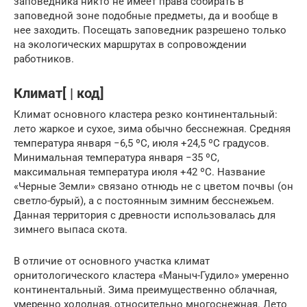
заповедника никто не имеет права собирать в
заповедной зоне подобные предметы, да и вообще в
нее заходить. Посещать заповедник разрешено только
на экологических маршрутах в сопровождении
работников.
Климат[ | код]
Климат основного кластера резко континентальный:
лето жаркое и сухое, зима обычно бесснежная. Средняя
температура января −6,5 ºС, июля +24,5 ºС градусов.
Минимальная температура января −35 ºС,
максимальная температура июля +42 ºС. Название
«Черные Земли» связано отнюдь не с цветом почвы (он
светло-бурый), а с постоянным зимним бесснежьем.
Данная территория с древности использовалась для
зимнего выпаса скота.
В отличие от основного участка климат
орнитологического кластера «Маныч-Гудило» умеренно
континентальный. Зима преимущественно облачная,
умеренно холодная, относительно многоснежная. Лето