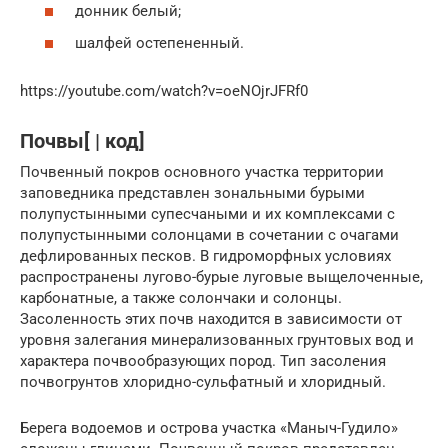
донник белый;
шалфей остепененный.
https://youtube.com/watch?v=oeNOjrJFRf0
Почвы[ | код]
Почвенный покров основного участка территории
заповедника представлен зональными бурыми
полупустынными супесчаными и их комплексами с
полупустынными солонцами в сочетании с очагами
дефлированных песков. В гидроморфных условиях
распространены лугово-бурые луговые выщелоченные,
карбонатные, а также солончаки и солонцы.
Засоленность этих почв находится в зависимости от
уровня залегания минерализованных грунтовых вод и
характера почвообразующих пород. Тип засоления
почвогрунтов хлоридно-сульфатный и хлоридный.
Берега водоемов и острова участка «Маныч-Гудило»