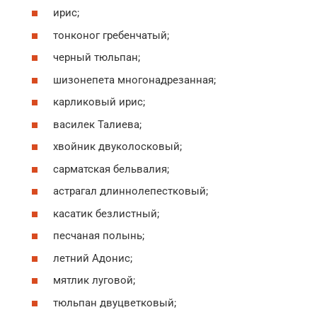
ирис;
тонконог гребенчатый;
черный тюльпан;
шизонепета многонадрезанная;
карликовый ирис;
василек Талиева;
хвойник двуколосковый;
сарматская бельвалия;
астрагал длиннолепестковый;
касатик безлистный;
песчаная полынь;
летний Адонис;
мятлик луговой;
тюльпан двуцветковый;