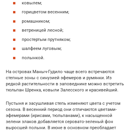
ковылем;
горицветом весенним;
ромашником;
ветреницей лесной;
простертым прутняком;
шалфеем луговым;
полынкой.
На островах Маныч-Гудило чаще всего встречаются
степные зоны с синузией эфемеров и румянки. Из
редкой растительности в заповеднике можно встретить
тюльпан Шренка, ковыли Залесского и красивейший.
Пустыня и засушливая степь изменяют цвета с учетом
сезона. В весенний период они отличаются цветами-
эфемерами (ирисами, тюльпанами), к насыщенной
зелени злаков добавляется серовато-зеленый фон
выросшей полыни. В июне в основном преобладает