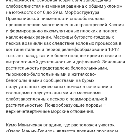
слабоволнистая низменная равнина с общим уклоном
на юго-восток от 0 до 29 м. Морфоструктура
Прикаспийской низменности способствовала
проникновению многочисленных трансгрессий Каспия
и формированию аккумулятивных плоских и полого
наклоненных равнин. Массивы бугристо-грядовых
песков возникли как следствие эоловых процессов в
континентальный период рельефообразования 10-12
тыс. лет назад, так и в более позднее время в связи с
антропогенной деятельностью и дефляцией. Зональная
растительность представлена белополынными,
тырсиково-белополынными и житняково-
белополынными сообществами на бурых
полупустынных супесчаных почвах в сочетании с
солонцами полупустынными и с массивами
слабозакрепленных песков с псамморфильной
растительностью. Почвообразующие породы —
верхнечетвертичные морские отложения.
Кумо-Манычская впадина, где расположен участок
«Озеро Маныч-Гудило», является древним проливом