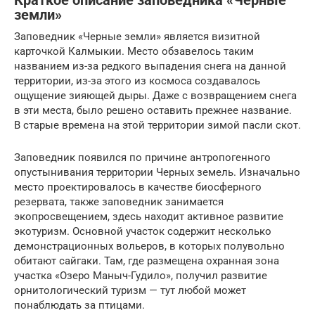
Краткое описание заповедника «Черные
земли»
Заповедник «Черные земли» является визитной
карточкой Калмыкии. Место обзавелось таким
названием из-за редкого выпадения снега на данной
территории, из-за этого из космоса создавалось
ощущение зияющей дыры. Даже с возвращением снега
в эти места, было решено оставить прежнее название.
В старые времена на этой территории зимой пасли скот.
Заповедник появился по причине антропогенного
опустынивания территории Черных земель. Изначально
место проектировалось в качестве биосферного
резервата, также заповедник занимается
экопросвещением, здесь находит активное развитие
экотуризм. Основной участок содержит несколько
демонстрационных вольеров, в которых полувольно
обитают сайгаки. Там, где размещена охранная зона
участка «Озеро Маныч-Гудило», получил развитие
орнитологический туризм — тут любой может
понаблюдать за птицами.