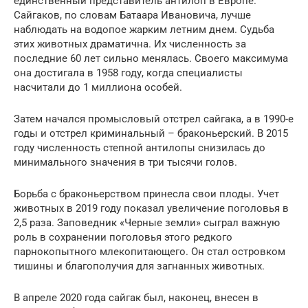
единственный представитель антилоп в Европе.
Сайгаков, по словам Батаара Ивановича, лучше
наблюдать на водопое жарким летним днем. Судьба
этих животных драматична. Их численность за
последние 60 лет сильно менялась. Своего максимума
она достигала в 1958 году, когда специалисты
насчитали до 1 миллиона особей.
Затем начался промысловый отстрел сайгака, а в 1990-е
годы и отстрел криминальный – браконьерский. В 2015
году численность степной антилопы снизилась до
минимального значения в три тысячи голов.
Борьба с браконьерством принесла свои плоды. Учет
животных в 2019 году показал увеличение поголовья в
2,5 раза. Заповедник «Черные земли» сыграл важную
роль в сохранении поголовья этого редкого
парнокопытного млекопитающего. Он стал островком
тишины и благополучия для загнанных животных.
В апреле 2020 года сайгак был, наконец, внесен в