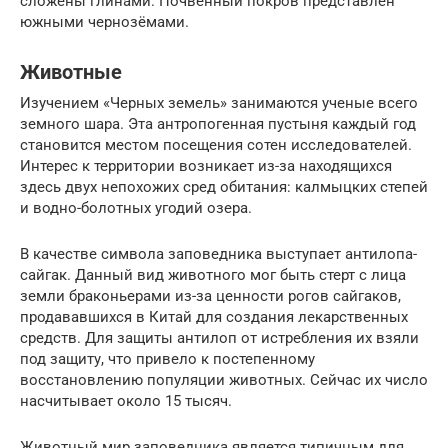
сложены глинами. Почвенный покров представлен
южными чернозёмами.
Животные
Изучением «Черных земель» занимаются ученые всего
земного шара. Эта антропогенная пустыня каждый год
становится местом посещения сотен исследователей.
Интерес к территории возникает из-за находящихся
здесь двух непохожих сред обитания: калмыцких степей
и водно-болотных угодий озера.
В качестве символа заповедника выступает антилопа-
сайгак. Данный вид животного мог быть стерт с лица
земли браконьерами из-за ценности рогов сайгаков,
продававшихся в Китай для создания лекарственных
средств. Для защиты антилоп от истребления их взяли
под защиту, что привело к постепенному
восстановлению популяции животных. Сейчас их число
насчитывает около 15 тысяч.
Животный мир заповедника является типичным для