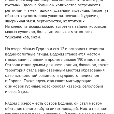
пустыни. Здесь в большом количестве встречаются
рептилии — змеи, гадюки, удавчики, ящерицы. Также тут
обитает круглоголовка ушастая, песчаный удавчик,
ящеричная змея, вертихвостка, желтопузик.
Из млекопитающих можно встретить зайцев, корсаков,
малых сусликов, больших, малых и мохноногих
тушканчиков, ежей.
На озере Маныч-Гудило и его 12-и островах гнездятся
водно-болотные птицы. Водоем становится местом
гнездования, линьки и пролета свыше 190 видов птиц.
Острова стали домом для чаек, колпиц, бакланов, также
территория стала единственным местом образования
озерных колоний розового и кудрявого пеликанов
в Европе. Также здесь отдыхают мигрирующие
с зимовок гусиные: краснозобая казарка, белолобый
и серый гусь.
Рядом с озером есть остров Водный, он стал местом
обитания целого табуна диких лошадей. Никто не знает,
как животные здесь оказались. В летние месяцы здесь