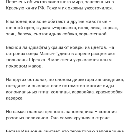
Перечень объектов животного мира, занесенных в
Красную книгу РФ. Режим их охраны ужесточился.
В заповедной зоне обитают и другие животные –
степной орел, журавль–красавка, волк, лиса, корсак,
заяц, барсук, енотовидная собака, хорь степной.
Весной ландшафты украшают ковры из цветов. На
островах озера Маныч-Гудило в апреле расцветают
тюльпаны Шренка. В мае степи укрываются алым
покровом маков.
На других островах, по словам директора заповедника,
гнездятся и выводят свое потомство многие виды
колониальных птиц: колпицы, каравайка, краснозобая
казарка.
Но самая главная ценность заповедника – колония
розовых пеликанов. Она самая крупная в стране.
Батаар Иванович считает, что территорию заповедника