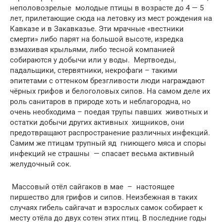
неполовозрелые молодые птицы в возрасте до 4 — 5
лет, прилетающие сюда на летовку из мест рождения на
Кавказе и в Закавказье. Эти мрачные «вестники
смерти» либо парят на большой высоте, изредка
взмахивая крыльями, либо тесной компанией
собираются у добычи или у воды. Мертвоеды,
падальщики, стервятники, некрофаги – такими
эпитетами с оттенком брезгливости люди награждают
чёрных грифов и белоголовых сипов. На самом деле их
роль санитаров в природе хоть и неблагородна, но
очень необходима – поедая трупы павших животных и
остатки добычи других активных хищников, они
предотвращают распространение различных инфекций.
Самим же птицам трупный яд гниющего мяса и споры
инфекций не страшны — спасает весьма активный
желудочный сок.
Массовый отёл сайгаков в мае – настоящее
пиршество для грифов и сипов. Неизбежная в таких
случаях гибель сайгачат и взрослых самок собирает к
месту отёла до двух сотен этих птиц. В последние годы