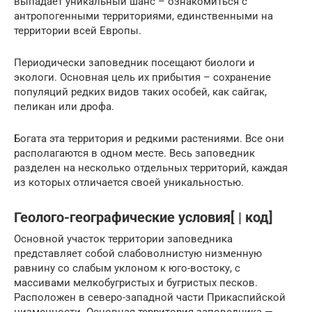
выпадает уникальный шанс – ознакомиться с
антропогенными территориями, единственными на
территории всей Европы.
Периодически заповедник посещают биологи и
экологи. Основная цель их прибытия – сохранение
популяций редких видов таких особей, как сайгак,
пеликан или дрофа.
Богата эта территория и редкими растениями. Все они
располагаются в одном месте. Весь заповедник
разделен на несколько отдельных территорий, каждая
из которых отличается своей уникальностью.
Геолого-географические условия[ | код]
Основной участок территории заповедника
представляет собой слабоволнистую низменную
равнину со слабым уклоном к юго-востоку, с
массивами мелкобугристых и бугристых песков.
Расположен в северо-западной части Прикаспийской
низменности. Основная территория заповедника —