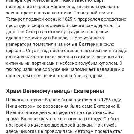
императоре Александре I. Как известно, царь,
низвергший с трона Наполеона, значительную часть
жизни провел в путешествиях. Последний вояж в
Таганрог поздней осенью 1825 г. прервался вследствие
простуды и скоропостижной смерти самодержца. По
дороге в Северную столицу траурная процессия
сделала остановку в Валдае, а тело усопшего
императора поместили на ночь в Екатерининскую
церковь. Спустя год после описанных событий в городе
появилась элегантная часовня в стиле классицизма с
античными портиками и небесно-голубым куполом. С
тех пор изящное сооружение напоминает валдайцам о
последнем посещении полиса Александром I.
Храм Великомученицы Екатерины
Церковь в городе Валдае была построена в 1786 году.
Инициатором ее возведения была сама Екатерина ІІ.
Именно она выделила средства на строительство
храма. Внешне храм более поход на ротонду. Он был
построен в качестве дворцовой церкви. Но служба
здесь никогда не проводилась. Автором проекта стал