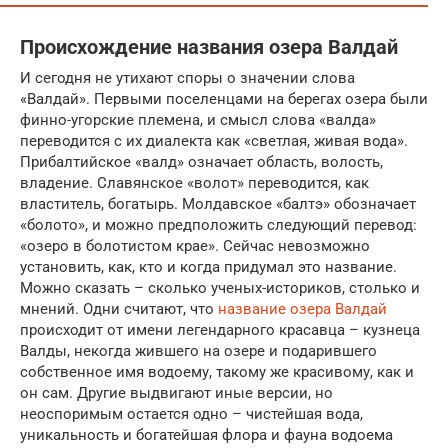
Происхождение названия озера Валдай
И сегодня не утихают споры о значении слова
«Валдай». Первыми поселенцами на берегах озера были
финно-угорские племена, и смысл слова «валда»
переводится с их диалекта как «светлая, живая вода».
Прибалтийское «валд» означает область, волость,
владение. Славянское «волот» переводится, как
властитель, богатырь. Молдавское «балтэ» обозначает
«болото», и можно предположить следующий перевод:
«озеро в болотистом крае». Сейчас невозможно
установить, как, кто и когда придумал это название.
Можно сказать – сколько ученых-историков, столько и
мнений. Одни считают, что
название озера Валдай
происходит от имени легендарного красавца – кузнеца
Валды, некогда жившего на озере и подарившего
собственное имя водоему, такому же красивому, как и
он сам. Другие выдвигают иные версии, но
неоспоримым остается одно – чистейшая вода,
уникальность и богатейшая флора и фауна водоема