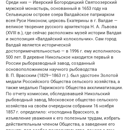
Среди них — Иверский Богородицкий Святоозерский
мужской монастырь, основанный в 1653 году на
Сельвицком острове озера Валдайское патриархом
всея Руси Никоном; церковь Екатерины в г. Валдае —
великое творение русского архитектора Н. А. Львова
(XVIII в.), где сейчас расположен музей истории Валдая
и экспозиция «Валдайский колокольчик». Сам город
Валдай является исторической
достопримечательностью — в 1996 г. ему исполнилось
500 лет. В деревне Никольское находится первый в
России рыборазводный завод, созданный
основоположником научного рыбоводства
В. П. Врасским (1829—1863 гг.). был удостоен Золотой
медали Российского Общества сельского хозяйства, а
также медалью Парижского Общества акклиматизации.
По отчету комиссии, обследовавшей Никольский
рыбоводный завод, Московское общество сельского
хозяйства на своём очередном собрании 16 ноября
1857 г. определило: «господина Врасского, в
изъявление уважения к его полезным трудам, избрать
действительным членом Общества, а заведение его