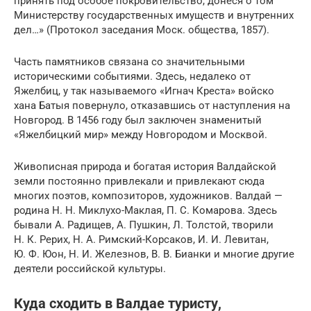
принять под особое покровительство, донеся о том
Министерству государственных имуществ и внутренних
дел…» (Протокол заседания Моск. общества, 1857).
Часть памятников связана со значительными
историческими событиями. Здесь, недалеко от
Яжелбиц, у так называемого «Игнач Креста» войско
хана Батыя повернуло, отказавшись от наступления на
Новгород. В 1456 году был заключен знаменитый
«Яжелбицкий мир» между Новгородом и Москвой.
Живописная природа и богатая история Валдайской
земли постоянно привлекали и привлекают сюда
многих поэтов, композиторов, художников. Валдай —
родина Н. Н. Миклухо-Маклая, П. С. Комарова. Здесь
бывали А. Радищев, А. Пушкин, Л. Толстой, творили
Н. К. Рерих, Н. А. Римский-Корсаков, И. И. Левитан,
Ю. Ф. Юон, Н. И. Железнов, В. В. Бианки и многие другие
деятели российской культуры.
Куда сходить в Валдае туристу,