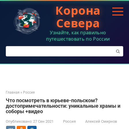
Перейти
Корона
к
контенту
Севера
Узнайте, как правильно
путешествовать по России
Поиск:
Главная
»
Россия
Что посмотреть в юрьеве-польском?
достопримечательности: уникальные храмы и
соборы +видео
Опубликовано:
27 Сен 2021
Россия
Алексей Смирнов