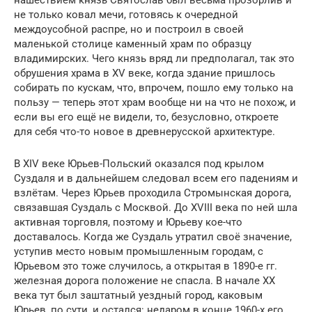
нашествием князь Святослав был весьма прозорлив и
не только ковал мечи, готовясь к очередной
междоусобной распре, но и построил в своей
маленькой столице каменный храм по образцу
владимирских. Чего князь вряд ли предполагал, так это
обрушения храма в XV веке, когда здание пришлось
собирать по кускам, что, впрочем, пошло ему только на
пользу — теперь этот храм вообще ни на что не похож, и
если вы его ещё не видели, то, безусловно, откроете
для себя что-то новое в древнерусской архитектуре.
В XIV веке Юрьев-Польский оказался под крылом
Суздаля и в дальнейшем следовал всем его падениям и
взлётам. Через Юрьев проходила Стромынская дорога,
связавшая Суздаль с Москвой. До XVIII века по ней шла
активная торговля, поэтому и Юрьеву кое-что
доставалось. Когда же Суздаль утратил своё значение,
уступив место новым промышленным городам, с
Юрьевом это тоже случилось, а открытая в 1890-е гг.
железная дорога положение не спасла. В начале XX
века тут был заштатный уездный город, каковым
Юрьев, по сути, и остался: недаром в конце 1960-х его