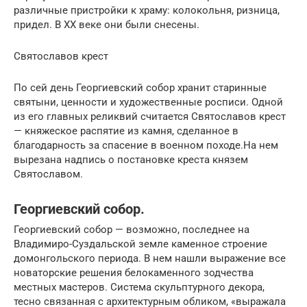
различные пристройки к храму: колокольня, ризница,
придел. В XX веке они были снесены.
Святославов крест
По сей день Георгиевский собор хранит старинные
святыни, ценности и художественные росписи. Одной
из его главных реликвий считается Святославов крест
— княжеское распятие из камня, сделанное в
благодарность за спасение в военном походе.На нем
вырезана надпись о постановке креста князем
Святославом.
Георгиевский собор.
Георгиевский собор — возможно, последнее на
Владимиро-Суздальской земле каменное строение
домонгольского периода. В нем нашли выражение все
новаторские решения белокаменного зодчества
местных мастеров. Система скульптурного декора,
тесно связанная с архитектурным обликом, «выражала