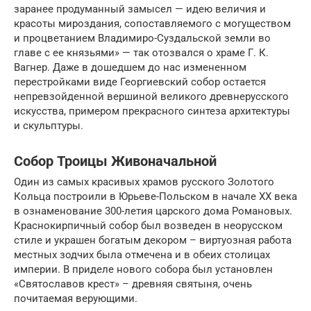
заранее продуманный замысел — идею величия и
красоты мироздания, сопоставляемого с могуществом
и процветанием Владимиро-Суздальской земли во
главе с ее князьями» — так отозвался о храме Г. К.
Вагнер. Даже в дошедшем до нас измененном
перестройками виде Георгиевский собор остается
непревзойденной вершиной великого древнерусского
искусства, примером прекрасного синтеза архитектуры
и скульптуры.
Собор Троицы Живоначальной
Один из самых красивых храмов русского Золотого
Кольца построили в Юрьеве-Польском в начале XX века
в ознаменование 300-летия царского дома Романовых.
Краснокирпичный собор был возведен в неорусском
стиле и украшен богатым декором – виртуозная работа
местных зодчих была отмечена и в обеих столицах
империи. В приделе нового собора был установлен
«Святославов крест» – древняя святыня, очень
почитаемая верующими.