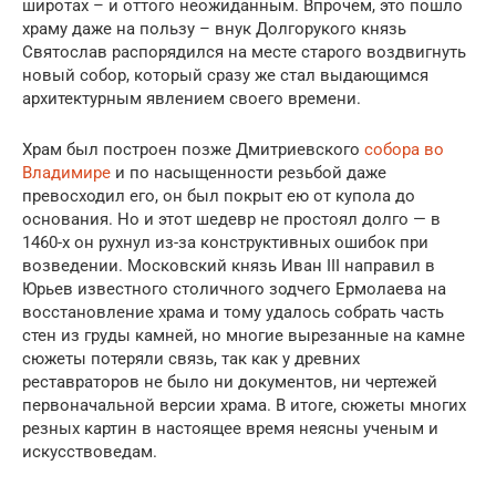
широтах – и оттого неожиданным. Впрочем, это пошло
храму даже на пользу – внук Долгорукого князь
Святослав распорядился на месте старого воздвигнуть
новый собор, который сразу же стал выдающимся
архитектурным явлением своего времени.
Храм был построен позже Дмитриевского
собора во
Владимире
и по насыщенности резьбой даже
превосходил его, он был покрыт ею от купола до
основания. Но и этот шедевр не простоял долго — в
1460-х он рухнул из-за конструктивных ошибок при
возведении. Московский князь Иван III направил в
Юрьев известного столичного зодчего Ермолаева на
восстановление храма и тому удалось собрать часть
стен из груды камней, но многие вырезанные на камне
сюжеты потеряли связь, так как у древних
реставраторов не было ни документов, ни чертежей
первоначальной версии храма. В итоге, сюжеты многих
резных картин в настоящее время неясны ученым и
искусствоведам.