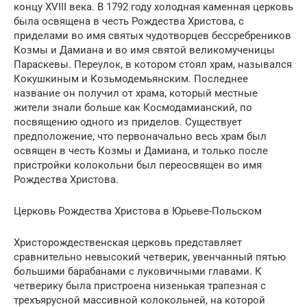
концу XVIII века. В 1792 году холодная каменная церковь
была освящена в честь Рождества Христова, с
приделами во имя святых чудотворцев бессребреников
Козмы и Дамиана и во имя святой великомученицы
Параскевы. Переулок, в котором стоял храм, назывался
Кокушкиным и Козьмодемьянским. Последнее
название он получил от храма, который местные
жители знали больше как Космодамианский, по
посвящению одного из приделов. Существует
предположение, что первоначально весь храм был
освящен в честь Козмы и Дамиана, и только после
пристройки колокольни был переосвящен во имя
Рождества Христова.
Церковь Рождества Христова в Юрьеве-Польском
Христорождественская церковь представляет
сравнительно невысокий четверик, увенчанный пятью
большими барабанами с луковичными главами. К
четверику была пристроена низенькая трапезная с
трехъярусной массивной колокольней, на которой