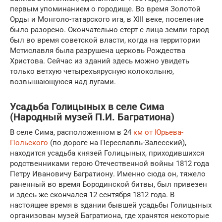
первым упоминанием о городище. Во время Золотой
Орды и Монголо-татарского ига, в XIII веке, поселение
было разорено. Окончательно стерт с лица земли город
был во время советской власти, когда на территории
Мстиславля была разрушена церковь Рождества
Христова. Сейчас из зданий здесь можно увидеть
только ветхую четырехъярусную колокольню,
возвышающуюся над лугами.
Усадьба Голицыных в селе Сима
(Народный музей П.И. Багратиона)
В селе Сима, расположенном в 24
км от Юрьева-
Польского
(по дороге на Переславль-Залесский),
находится усадьба князей Голицыных, приходившихся
родственниками герою Отечественной войны 1812 года
Петру Ивановичу Багратиону. Именно сюда он, тяжело
раненный во время Бородинской битвы, был привезен
и здесь же скончался 12 сентября 1812 года. В
настоящее время в здании бывшей усадьбы Голицыных
организован музей Багратиона, где хранятся некоторые