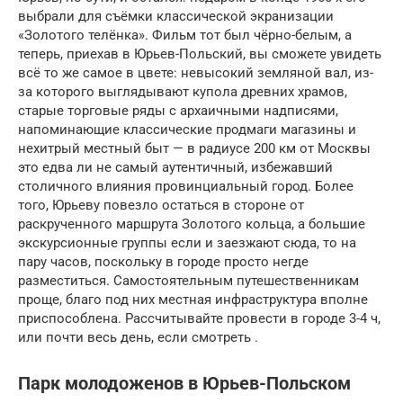
выбрали для съёмки классической экранизации
«Золотого телёнка». Фильм тот был чёрно-белым, а
теперь, приехав в Юрьев-Польский, вы сможете увидеть
всё то же самое в цвете: невысокий земляной вал, из-
за которого выглядывают купола древних храмов,
старые торговые ряды с архаичными надписями,
напоминающие классические продмаги магазины и
нехитрый местный быт — в радиусе 200 км от Москвы
это едва ли не самый аутентичный, избежавший
столичного влияния провинциальный город. Более
того, Юрьеву повезло остаться в стороне от
раскрученного маршрута Золотого кольца, а большие
экскурсионные группы если и заезжают сюда, то на
пару часов, поскольку в городе просто негде
разместиться. Самостоятельным путешественникам
проще, благо под них местная инфраструктура вполне
приспособлена. Рассчитывайте провести в городе 3-4 ч,
или почти весь день, если смотреть .
Парк молодоженов в Юрьев-Польском