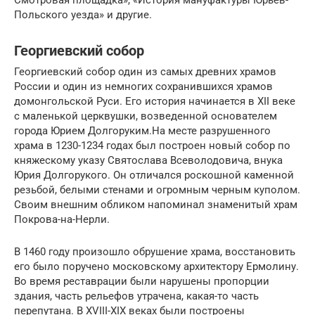
Смотровая площадка», «История мануфактуры Юрьев-
Польского уезда» и другие.
Георгиевский собор
Георгиевский собор один из самых древних храмов
России и один из немногих сохранившихся храмов
домонгольской Руси. Его история начинается в XII веке
с маленькой церквушки, возведенной основателем
города Юрием Долгоруким.На месте разрушенного
храма в 1230-1234 годах был построен новый собор по
княжескому указу Святослава Всеволодовича, внука
Юрия Долгорукого. Он отличался роскошной каменной
резьбой, белыми стенами и огромным черным куполом.
Своим внешним обликом напоминал знаменитый храм
Покрова-на-Нерли.
В 1460 году произошло обрушение храма, восстановить
его было поручено московскому архитектору Ермолину.
Во время реставрации были нарушены пропорции
здания, часть рельефов утрачена, какая-то часть
перепутана. В XVIII-XIX веках были построены