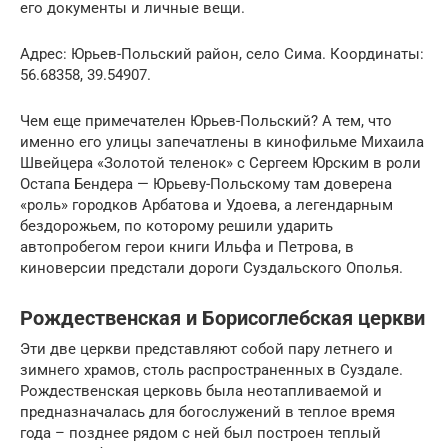
его документы и личные вещи.
Адрес: Юрьев-Польский район, село Сима. Координаты:
56.68358, 39.54907.
Чем еще примечателен Юрьев-Польский? А тем, что
именно его улицы запечатлены в кинофильме Михаила
Швейцера «Золотой теленок» с Сергеем Юрским в роли
Остапа Бендера — Юрьеву-Польскому там доверена
«роль» городков Арбатова и Удоева, а легендарным
бездорожьем, по которому решили ударить
автопробегом герои книги Ильфа и Петрова, в
киноверсии предстали дороги Суздальского Ополья.
Рождественская и Борисоглебская церкви
Эти две церкви представляют собой пару летнего и
зимнего храмов, столь распространенных в Суздале.
Рождественская церковь была неотапливаемой и
предназначалась для богослужений в теплое время
года – позднее рядом с ней был построен теплый