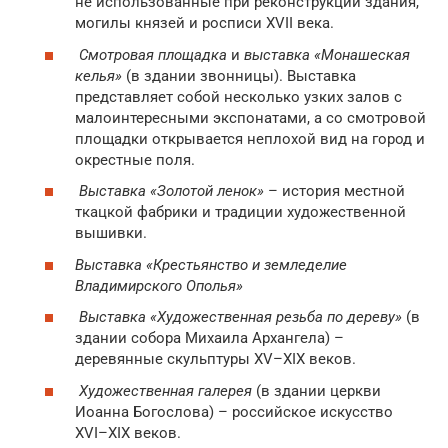
не использованные при реконструкции здания,
могилы князей и росписи XVII века.
Смотровая площадка
и
выставка «Монашеская
келья»
(в здании звонницы). Выставка
представляет собой несколько узких залов с
малоинтересными экспонатами, а со смотровой
площадки открывается неплохой вид на город и
окрестные поля.
Выставка «Золотой ленок»
– история местной
ткацкой фабрики и традиции художественной
вышивки.
Выставка «Крестьянство и земледелие
Владимирского Ополья»
Выставка «Художественная резьба по дереву»
(в
здании собора Михаила Архангела) –
деревянные скульптуры XV–XIX веков.
Художественная галерея
(в здании церкви
Иоанна Богослова) – российское искусство
XVI–XIX веков.