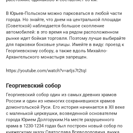
В Юрьев-Польском можно парковаться в любой части
города. Но знайте, что днем на центральной площади
(Советской) наблюдается большое скопление
автомобилей: в это время на рядом расположенном
рынке идет бойкая торговля. Поэтому лучше выбирайте
для парковки боковые улицы. Имейте в виду: проезд к
Георгиевскому собору, а также вдоль Михайло-
Архангельского монастыря запрещен.
https://youtube.com/watch?v=arIjs7t2tqI
Георгиевский собор
Георгиевский собор один из самых древних храмов
России и один из немногих сохранившихся храмов
домонгольской Руси. Его история начинается в XII веке
с маленькой церквушки, возведенной основателем
города Юрием Долгоруким.На месте разрушенного
храма в 1230-1234 годах был построен новый собор по
княжескому указу Святослава Всеволодовича, внука