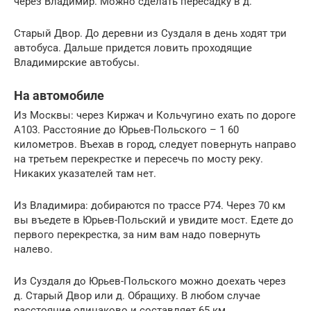
через Владимир. Можно сделать пересадку в д.
Старый Двор. До деревни из Суздаля в день ходят три
автобуса. Дальше придется ловить проходящие
Владимирские автобусы.
На автомобиле
Из Москвы: через Киржач и Кольчугино ехать по дороге
А103. Расстояние до Юрьев-Польского – 1 60
километров. Въехав в город, следует повернуть направо
на третьем перекрестке и пересечь по мосту реку.
Никаких указателей там нет.
Из Владимира: добираются по трассе Р74. Через 70 км
вы въедете в Юрьев-Польский и увидите мост. Едете до
первого перекрестка, за ним вам надо повернуть
налево.
Из Суздаля до Юрьев-Польского можно доехать через
д. Старый Двор или д. Обращиху. В любом случае
расстояние одинаково и составляет 65 км.