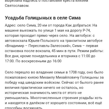
вырезана надпись о постановке креста князем
Святославом.
Усадьба Голицыных в селе Сима
Адрес: село Сима, 20 км от города Как добраться: На
машине выезжать по улице 1 мая на дорогу Р-74,
которая проходит прямо через село. На автобусе: с
автовокзала Юрьев-Польского на транзитном автобусе
«Владимир – Переславль-Залесский», Сима – первая
остановка после вокзала, 45 мин в пути. Режим работы:
Все дни, кроме понедельника и вторника с 11:00 до
17:00. По воскресеньям до 16:00
Село перешло во владение семьи в 1708 году, оно было
пожаловано князю Михаилу Михайловичу Голицыны за
победу над шведским войском. Сейчас от былого ранее
величия практически ничего не осталось, но
историческая значимость места от этого не
уменьшилась. Многочисленные строения усадьбы хоть
и находятся в далёком от хорошего состоянии, всё ещё
способны восхищать.