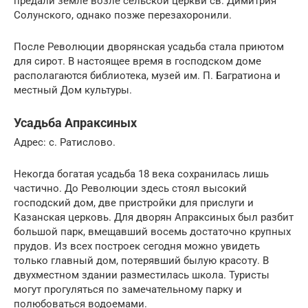
предали земле возле сельской церкви св. Димитрия
Солунского, однако позже перезахоронили.
После Революции дворянская усадьба стала приютом
для сирот. В настоящее время в господском доме
располагаются библиотека, музей им. П. Багратиона и
местный Дом культуры.
Усадьба Апраксиных
Адрес: с. Ратислово.
Некогда богатая усадьба 18 века сохранилась лишь
частично. До Революции здесь стоял высокий
господский дом, две пристройки для прислуги и
Казанская церковь. Для дворян Апраксиных был разбит
большой парк, вмещавший восемь достаточно крупных
прудов. Из всех построек сегодня можно увидеть
только главный дом, потерявший былую красоту. В
двухместном здании разместилась школа. Туристы
могут прогуляться по замечательному парку и
полюбоваться водоемами.