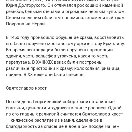
Юрия Долгорукого. Он отличался роскошной каменной
резьбой, белыми стенами и огромным черным куполом.
Своим внешним обликом напоминал знаменитый храм
Покрова-на-Нерли.
В 1460 году произошло обрушение храма, восстановить
его было поручено московскому архитектору Ермолину.
Во время реставрации были нарушены пропорции
здания, часть рельефов утрачена, какая-то часть
перепутана. В XVIII-XIX веках были построены
различные пристройки к храму: колокольня, ризница,
придел. В XX веке они были снесены.
Святославов крест
По сей день Георгиевский собор хранит старинные
святыни, ценности и художественные росписи. Одной
из его главных реликвий считается Святославов крест
— княжеское распятие из камня, сделанное в
благодарность за спасение в военном походе.На нем