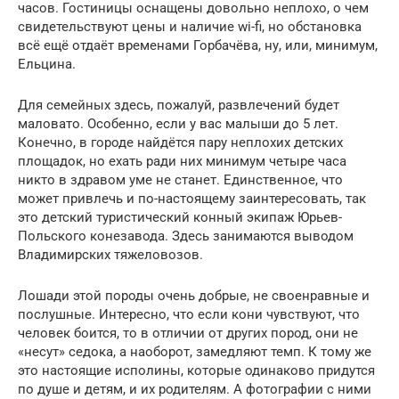
часов. Гостиницы оснащены довольно неплохо, о чем
свидетельствуют цены и наличие wi-fi, но обстановка
всё ещё отдаёт временами Горбачёва, ну, или, минимум,
Ельцина.
Для семейных здесь, пожалуй, развлечений будет
маловато. Особенно, если у вас малыши до 5 лет.
Конечно, в городе найдётся пару неплохих детских
площадок, но ехать ради них минимум четыре часа
никто в здравом уме не станет. Единственное, что
может привлечь и по-настоящему заинтересовать, так
это детский туристический конный экипаж Юрьев-
Польского конезавода. Здесь занимаются выводом
Владимирских тяжеловозов.
Лошади этой породы очень добрые, не своенравные и
послушные. Интересно, что если кони чувствуют, что
человек боится, то в отличии от других пород, они не
«несут» седока, а наоборот, замедляют темп. К тому же
это настоящие исполины, которые одинаково придутся
по душе и детям, и их родителям. А фотографии с ними