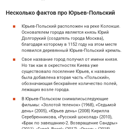
Несколько фактов про Юрьев-Польский
Юрьев-Польский расположен на реке Колокше.
Основателем города является князь Юрий
Долгорукий (создатель города Москва),
благодаря которому в 1152 году на этом месте
появился деревянный Юрьев-Польский кремль.
Свое название город получил от имени князя.
Но так как в окрестностях Киева уже
существовало поселение Юрьев, к названию
была добавлена вторая часть «Польский»,
обозначающая бескрайнее количество полей,
лежащих возле города.
В Юрьев-Польском снималисьследующие
фильмы: «Золотой теленок» (1968), «Седьмой
день» (2005), «Юрьев день» (2008) Кирилла
Серебренникова, «Русский шоколад» (2010),
«Брак по завещанию-2. Возвращение Сандры»
(2011), «Гуляй, Вася!» (2017), «Грааль» (2018) .