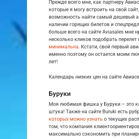
Прежде всего мне, как партнеру Авиа
которые я могу встроить на свой сай
возможность найти самый дешевый ави
наличии горящих билетов и спецпредл
больше всего на сайте Aviasales мне 
несколько кликов подобрать перелет 
минимальна
. Кстати, свой первый ав
именно поэтому он остается моим л
лет!
Календарь низких цен на сайте Авиас
Буруки
Моя любимая фишка у Буруки – это ка
штука! Также на сайте Buruki есть ру
которых можно узнать
о текущих расп
том, что компания клиентоориентиров
максимально сэкономить при планиро