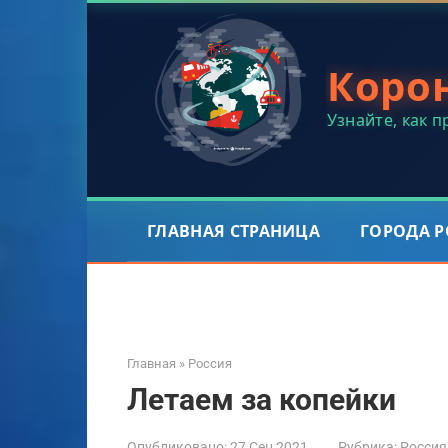
Перейти
к
контенту
Коро
Узнайте, как 
ГЛАВНАЯ СТРАНИЦА
ГОРОДА 
Главная
»
Россия
Летаем за копейки
Опубликовано:
27 Сен 2021
Рубрика:
Россия