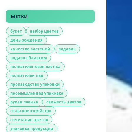
МЕТКИ
букет
выбор цветов
день рождения
качество растений
подарок
подарок близким
полиэтиленовая пленка
полиэтилен пвд
производство упаковки
промышленная упаковка
рукав пленка
свежесть цветов
сельское хозяйство
сочетание цветов
упаковка продукции