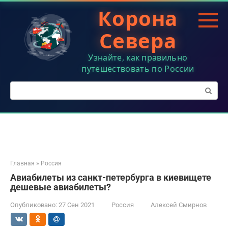
Перейти
Корона
к
контенту
Севера
Узнайте, как правильно
путешествовать по России
Поиск:
Главная
»
Россия
Авиабилеты из санкт-петербурга в киевищете
дешевые авиабилеты?
Опубликовано:
27 Сен 2021
Россия
Алексей Смирнов