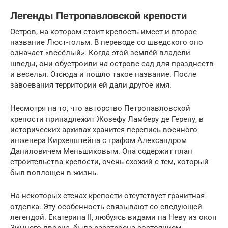
Легенды Петропавловской крепости
Остров, на котором стоит крепость имеет и второе
название Люст-гольм. В переводе со шведского оно
означает «весёлый». Когда этой землёй владели
шведы, они обустроили на острове сад для празднеств
и веселья. Отсюда и пошло такое название. После
завоевания территории ей дали другое имя.
Несмотря на то, что авторство Петропавловской
крепости принадлежит Жозефу Ламберу де Герену, в
исторических архивах хранится перепись военного
инженера Кирхенштейна с графом Александром
Даниловичем Меньшиковым. Она содержит план
строительства крепости, очень схожий с тем, который
был воплощен в жизнь.
На некоторых стенах крепости отсутствует гранитная
отделка. Эту особенность связывают со следующей
легендой. Екатерина II, любуясь видами на Неву из окон
Зимнего дворца, была расстроена состоянием