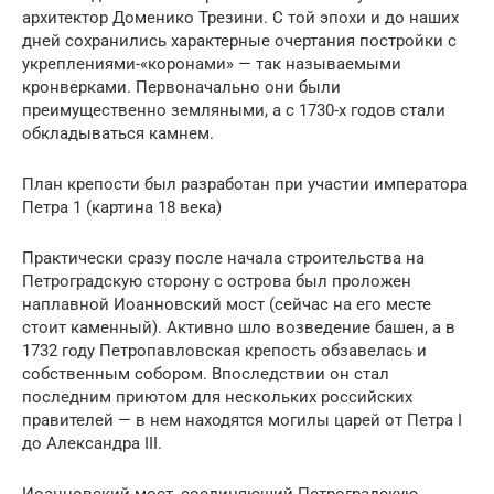
архитектор Доменико Трезини. С той эпохи и до наших
дней сохранились характерные очертания постройки с
укреплениями-«коронами» — так называемыми
кронверками. Первоначально они были
преимущественно земляными, а с 1730-х годов стали
обкладываться камнем.
План крепости был разработан при участии императора
Петра 1 (картина 18 века)
Практически сразу после начала строительства на
Петроградскую сторону с острова был проложен
наплавной Иоанновский мост (сейчас на его месте
стоит каменный). Активно шло возведение башен, а в
1732 году Петропавловская крепость обзавелась и
собственным собором. Впоследствии он стал
последним приютом для нескольких российских
правителей — в нем находятся могилы царей от Петра I
до Александра III.
Иоанновский мост, соединяющий Петроградскую