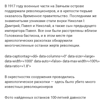
В 1917 году военные части на Заячьем острове
поддержали революционеров, и в крепости-тюрьме
оказалось Временное правительство. Последними же
знаменитыми узниками стали внуки Николая I:
Дмитрий, Павел и Николай, а также сын предыдущего
императора Павел. Все они были расстреляны вблизи
Головкина бастиона, и в этом месте при
археологических раскопках обнаружили
многочисленные останки жертв революции.
data-captiontag=»dd» data-columns=»0″ data-size=»large»
data-width=»1000″ data-auto=»false» data-max-width=»100%»
data-ratio=»1.8″>
В окрестностях сооружения проводились
археологическое раскопки — здесь было убито много
известных революционеров
Фото найденных останков 100-летней давности