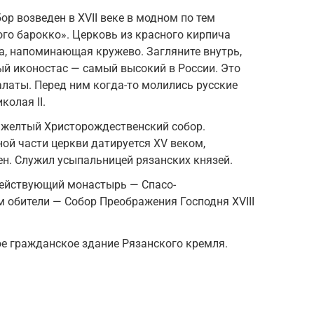
р возведен в XVII веке в модном по тем
го барокко». Церковь из красного кирпича
а, напоминающая кружево. Загляните внутрь,
й иконостас — самый высокий в России. Это
латы. Перед ним когда-то молились русские
колая II.
желтый Христорождественский собор.
ой части церкви датируется XV веком,
оен. Служил усыпальницей рязанских князей.
действующий монастырь — Спасо-
 обители — Собор Преображения Господня XVIII
е гражданское здание Рязанского кремля.