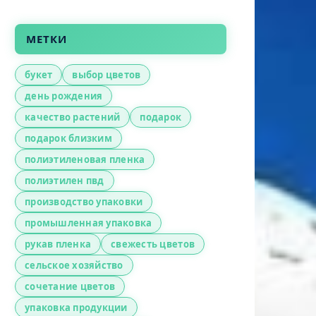
МЕТКИ
букет
выбор цветов
день рождения
качество растений
подарок
подарок близким
полиэтиленовая пленка
полиэтилен пвд
производство упаковки
промышленная упаковка
рукав пленка
свежесть цветов
сельское хозяйство
сочетание цветов
упаковка продукции