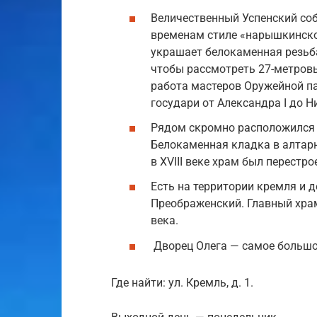
Величественный Успенский собо
временам стиле «нарышкинско
украшает белокаменная резьб
чтобы рассмотреть 27-метровы
работа мастеров Оружейной па
государи от Александра I до Ни
Рядом скромно расположился 
Белокаменная кладка в алтарн
в XVIII веке храм был перестр
Есть на территории кремля и 
Преображенский. Главный храм
века.
Дворец Олега — самое большо
Где найти: ул. Кремль, д. 1.