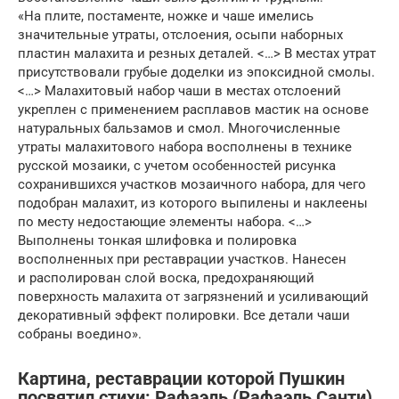
«На плите, постаменте, ножке и чаше имелись
значительные утраты, отслоения, осыпи наборных
пластин малахита и резных деталей. <…> В местах утрат
присутствовали грубые доделки из эпоксидной смолы.
<…> Малахитовый набор чаши в местах отслоений
укреплен с применением расплавов мастик на основе
натуральных бальзамов и смол. Многочисленные
утраты малахитового набора восполнены в технике
русской мозаики, с учетом особенностей рисунка
сохранившихся участков мозаичного набора, для чего
подобран малахит, из которого выпилены и наклеены
по месту недостающие элементы набора. <…>
Выполнены тонкая шлифовка и полировка
восполненных при реставрации участков. Нанесен
и располирован слой воска, предохраняющий
поверхность малахита от загрязнений и усиливающий
декоративный эффект полировки. Все детали чаши
собраны воедино».
Картина, реставрации которой Пушкин
посвятил стихи: Рафаэль (Рафаэль Санти),