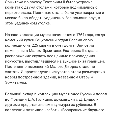
Эрмитажа по заказу Екатерины II была устроена
комната с двумя столами, которые поднимались с
первого этажа. Поднятые столы были уже накрытые и
можно было обедать уединенно, без помощи слуг, в
этом уединенном уголке.
Начало коллекции музея начинается с 1764 года, когда
немецкий купец Гоцковский отдал России свою
коллекцию из 225 картин в счет долга. Они были
помещены в Малом Эрмитаже. Екатерина II отдала
распоряжение скупать все ценные произведения
искусства, выставлявшиеся на аукционах за границей.
Постепенно помещений Малого Дворца стало не
хватать. И произведения искусства стали размещать в
новом построенном здании, названном Старым
Эрмитажем.
Большой вклад в коллекцию музея внес Русский посол
во Франции Д.А. Голицын, друживший с Д. Дидро и
другими представителями культуры за рубежом. В
коллекции появились работы «Возвращение блудного