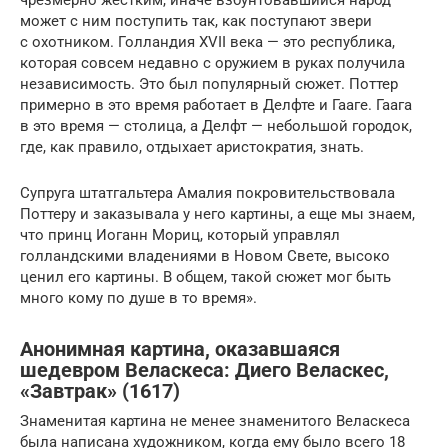
чрезмерно жестким, иначе взбунтовавшийся народ
может с ним поступить так, как поступают звери
с охотником. Голландия XVII века — это республика,
которая совсем недавно с оружием в руках получила
независимость. Это был популярный сюжет. Поттер
примерно в это время работает в Делфте и Гааге. Гаага
в это время — столица, а Делфт — небольшой городок,
где, как правило, отдыхает аристократия, знать.
Супруга штатгальтера Амалия покровительствовала
Поттеру и заказывала у него картины, а еще мы знаем,
что принц Иоганн Мориц, который управлял
голландскими владениями в Новом Свете, высоко
ценил его картины. В общем, такой сюжет мог быть
много кому по душе в то время».
Анонимная картина, оказавшаяся
шедевром Веласкеса: Диего Веласкес,
«Завтрак» (1617)
Знаменитая картина не менее знаменитого Веласкеса
была написана художником, когда ему было всего 18