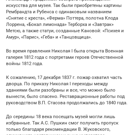
искусства для музея. Так были приобретены картины
Рембрандта и Рубенса с одинаковым названием
«Снятие с креста», «Ферма» Поттера, полотна Клода
Лоррена, «Бокал лимонада» Терборха и «Завтрак»
Метсю, а также статуи, созданные Кановой: «Психея и
Амур», «Парис», «Геба» и «Танцовщица».
Во время правления Николая I была открыта Военная
галерея 1812 года с портретами героев Отечественной
войны 1812 года.
К сожалению, 17 декабря 1837 г. пожар охватил часть
дворца. По приказу Николая I переходы между
зданиями были разобраны и все, что можно было
вынести, было спасено. Реставрационные работы под
руководством В.П. Стасова продолжались до 1840 года.
До середины 18 века посещать музей могли лишь
избранные. Так А.С. Пушкин смог получить пропуск
только благодаря рекомендации В. Жуковского,