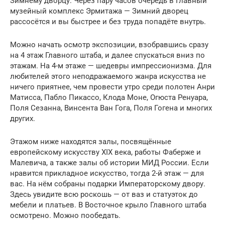
Зимнему дворцу. Через пару часов очередь в Главный
музейный комплекс Эрмитажа — Зимний дворец
рассосётся и вы быстрее и без труда попадёте внутрь.
Можно начать осмотр экспозиции, взобравшись сразу
на 4 этаж Главного штаба, и далее спускаться вниз по
этажам. На 4-м этаже — шедевры импрессионизма. Для
любителей этого неподражаемого жанра искусства не
ничего приятнее, чем провести утро среди полотен Анри
Матисса, Пабло Пикассо, Клода Моне, Огюста Ренуара,
Поля Сезанна, Винсента Ван Гога, Поля Гогена и многих
других.
Этажом ниже находятся залы, посвящённые
европейскому искусству XIX века, работы Фаберже и
Малевича, а также залы об истории МИД России. Если
нравится прикладное искусство, тогда 2-й этаж — для
вас. На нём собраны подарки Императорскому двору.
Здесь увидите всю роскошь — от ваз и статуэток до
мебели и платьев. В Восточное крыло Главного штаба
осмотрено. Можно пообедать.