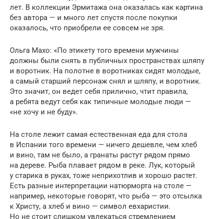
лет. В коллекции Эрмитажа она оказалась как картина
без автора — и много лет спустя после покупки
оказалось, что приобрели ее совсем не зря.
Ольга Махо: «По этикету того времени мужчины
должны были снять в публичных пространствах шляпу
и воротник. На полотне в воротниках сидят молодые,
а самый старший персонаж снял и шляпу, и воротник.
Это значит, он ведет себя прилично, чтит правила,
а ребята ведут себя как типичные молодые люди —
«не хочу и не буду».
На столе лежит самая естественная еда для стола
в Испании того времени — ничего дешевле, чем хлеб
и вино, там не было, а гранаты растут рядом прямо
на дереве. Рыба плавает рядом в реке. Лук, который
у старика в руках, тоже неприхотлив и хорошо растет.
Есть разные интерпретации натюрморта на столе —
например, некоторые говорят, что рыба — это отсылка
к Христу, а хлеб и вино — символ евхаристии.
Но не стоит слишком увлекаться стремлением