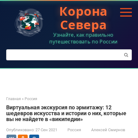
Перейти
Корона
к
контенту
Севера
Узнайте, как правильно
путешествовать по России
Поиск:
Главная
»
Россия
Виртуальная экскурсия по эрмитажу: 12
шедевров искусства и истории о них, которые
вы не найдете в «википедии»
Опубликовано:
27 Сен 2021
Россия
Алексей Смирнов