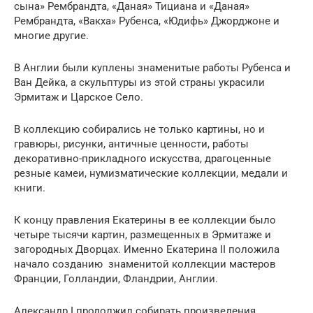
сына» Рембрандта, «Даная» Тициана и «Даная»
Рембрандта, «Вакха» Рубенса, «Юдифь» Джорджоне и
многие другие.
В Англии были куплены знаменитые работы Рубенса и
Ван Дейка, а скульптуры из этой страны украсили
Эрмитаж и Царское Село.
В коллекцию собирались не только картины, но и
гравюры, рисунки, античные ценности, работы
декоративно-прикладного искусства, драгоценные
резные камеи, нумизматические коллекции, медали и
книги.
К концу правления Екатерины в ее коллекции было
четыре тысячи картин, размещенных в Эрмитаже и
загородных Дворцах. Именно Екатерина II положила
начало созданию знаменитой коллекции мастеров
Франции, Голландии, Фландрии, Англии.
Александр I продолжил собирать произведения