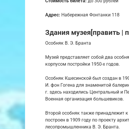
Стоимость билета:
до 300 рублей
Адрес:
Набережная Фонтанки 118
Здания музея[править | 
Особняк В. Э. Бранта
Музей представляет собой два особн
корпусом постройки 1950-х годов.
Особняк Кшесинской был создан в 190
И. фон Гогена для знаменитой балери
г. здесь находились Центральный и П
Военная организация большевиков.
Второй особняк также принадлежит к
построен в 1909 году по проекту архи
лесопромышленника В. Э. Бранта.