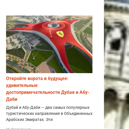
Откройте ворота в будущее:
удивительные
достопримечательности Дубая и Абу-
Даби
Дубай и Абу-Даби — два самых популярных
туристических направления в Объединенных
Арабских Эмиратах. Эти