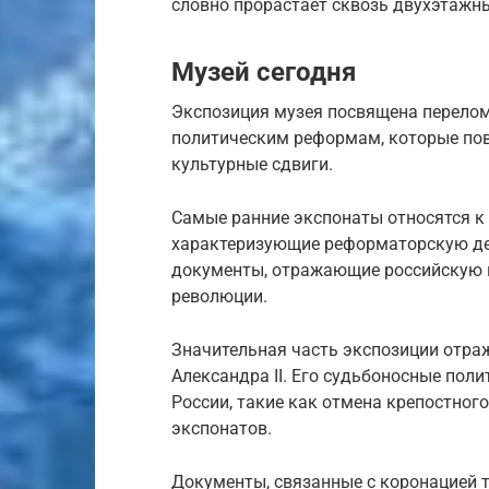
словно прорастает сквозь двухэтажны
Музей сегодня
Экспозиция музея посвящена перело
политическим реформам, которые пов
культурные сдвиги.
Самые ранние экспонаты относятся к X
характеризующие реформаторскую дея
документы, отражающие российскую 
революции.
Значительная часть экспозиции отра
Александра II. Его судьбоносные пол
России, такие как отмена крепостно
экспонатов.
Документы, связанные с коронацией т