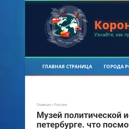
Перейти
к
контенту
Коро
Узнайте, как 
ГЛАВНАЯ СТРАНИЦА
ГОРОДА 
Главная
»
Россия
Музей политической и
петербурге. что посм