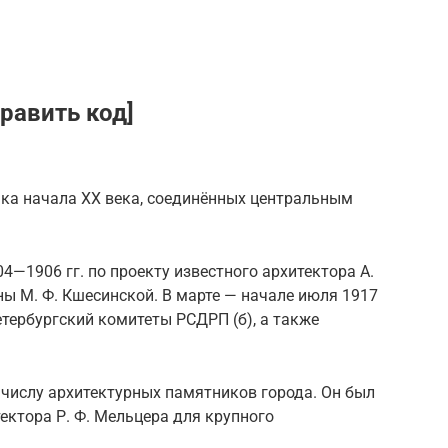
править код]
яка начала XX века, соединённых центральным
4—1906 гг. по проекту известного архитектора А.
ны М. Ф. Кшесинской. В марте — начале июля 1917
етербургский комитеты РСДРП (б), а также
 числу архитектурных памятников города. Он был
тектора Р. Ф. Мельцера для крупного