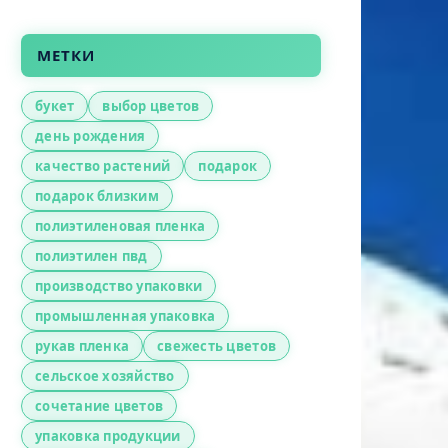
МЕТКИ
букет
выбор цветов
день рождения
качество растений
подарок
подарок близким
полиэтиленовая пленка
полиэтилен пвд
производство упаковки
промышленная упаковка
рукав пленка
свежесть цветов
сельское хозяйство
сочетание цветов
упаковка продукции