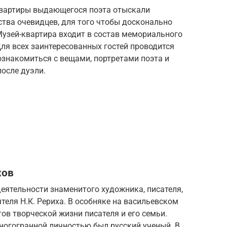
квартиры выдающегося поэта отыскали
тва очевидцев, для того чтобы досконально
Музей-квартира входит в состав мемориального
Для всех заинтересованных гостей проводится
ознакомиться с вещами, портретами поэта и
после дуэли.
хов
ятельности знаменитого художника, писателя,
теля Н.К. Рериха. В особняке на васильевском
ов творческой жизни писателя и его семьи.
ногогранной личностью был русский ученый. В