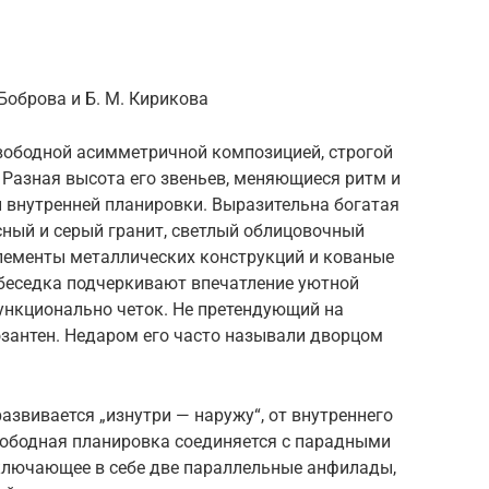
Боброва и Б. М. Кирикова
свободной асимметричной композицией, строгой
 Разная высота его звеньев, меняющиеся ритм и
 внутренней планировки. Выразительна богатая
сный и серый гранит, светлый облицовочный
элементы металлических конструкций и кованые
 беседка подчеркивают впечатление уютной
ункционально четок. Не претендующий на
зантен. Недаром его часто называли дворцом
азвивается „изнутри — наружу“, от внутреннего
ободная планировка соединяется с парадными
ключающее в себе две параллельные анфилады,