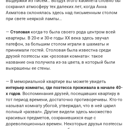
выдержки из писем… Воздух этого кабинета словно бы
сохранил атмосферу тех далеких лет, когда Анна
Ахматова склонялась здесь над письменным столом
при свете неяркой лампы…
—
Столовая
когда-то была своего рода центром всей
квартиры. В 20-е и 30-е годы XX века здесь звучал
патефон, за большим столом играли в шахматы и
принимали гостей. Столовая была известна среди
друзей поэтессы как «розовая комната»: такое
название она получила из-за цвета, в который были
выкрашены ее стены.
— В мемориальной квартире вы можете увидеть
интерьер комнаты, где поэтесса проживала в начале 40-
х годов
. Воспоминания друзей, посещавших квартиру в
тот период времени, достаточно противоречивы. Кто-то
называл комнату убогой, утверждал, что в ней царил
полный «развал». Другие видели здесь множество
красивых предметов, сохранившихся еще с
дореволюционных времен. Некоторые друзья поэтессы