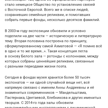
стало немецкое Общество по установлению связей
с Восточной Европой. Всего же в списке людей,
сохранивших семейные реликвии, и помогавших
собрать первые фонды, несколько десятков фамилий.
В 2003-м году экспозиции обновили и условно
поделили на две части — историческую и литературную
тему. Вторая половина построена по принципу,
сформулированному самой Ахматовой — «Я помню всё
в одно и то же время…». Такая концепция легла
в основу Белого зала — ротонды с колоннами, между
которых собраны ценнейшие реликвии, связанные
с разными периодами жизни поэта.
Сегодня в фондах музея хранится более 50 тысяч
экспонатов — ни одной случайной вещи нет, всё
напрямую связано с именем Анны Андреевны и её
знаменитых современников — Мандельштама,
Пастернака, Цветаевой, Хлебникова и других именитых
творцов. С 2014-го года залы обновили
мультимедийными инсталляциями с динамической