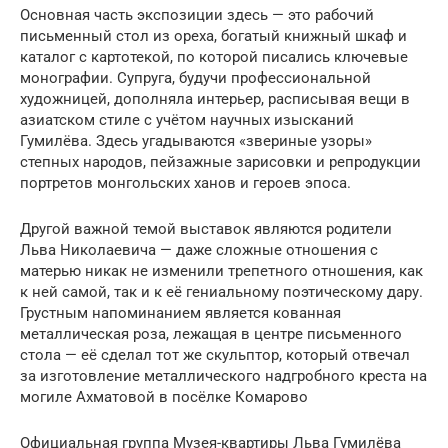
Основная часть экспозиции здесь — это рабочий
письменный стол из ореха, богатый книжный шкаф и
каталог с картотекой, по которой писались ключевые
монографии. Супруга, будучи профессиональной
художницей, дополняла интерьер, расписывая вещи в
азиатском стиле с учётом научных изысканий
Гумилёва. Здесь угадываются «звериные узоры»
степных народов, пейзажные зарисовки и репродукции
портретов монгольских ханов и героев эпоса.
Другой важной темой выставок являются родители
Льва Николаевича — даже сложные отношения с
матерью никак не изменили трепетного отношения, как
к ней самой, так и к её гениальному поэтическому дару.
Грустным напоминанием является кованная
металлическая роза, лежащая в центре письменного
стола — её сделал тот же скульптор, который отвечал
за изготовление металлического надгробного креста на
могиле Ахматовой в посёлке Комарово
Официальная группа Музея-квартиры Льва Гумилёва