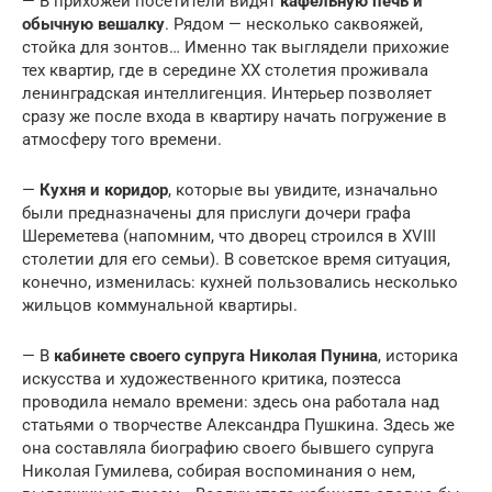
— В прихожей посетители видят
кафельную печь и
обычную вешалку
. Рядом — несколько саквояжей,
стойка для зонтов… Именно так выглядели прихожие
тех квартир, где в середине XX столетия проживала
ленинградская интеллигенция. Интерьер позволяет
сразу же после входа в квартиру начать погружение в
атмосферу того времени.
—
Кухня и коридор
, которые вы увидите, изначально
были предназначены для прислуги дочери графа
Шереметева (напомним, что дворец строился в XVIII
столетии для его семьи). В советское время ситуация,
конечно, изменилась: кухней пользовались несколько
жильцов коммунальной квартиры.
— В
кабинете своего супруга Николая Пунина
, историка
искусства и художественного критика, поэтесса
проводила немало времени: здесь она работала над
статьями о творчестве Александра Пушкина. Здесь же
она составляла биографию своего бывшего супруга
Николая Гумилева, собирая воспоминания о нем,