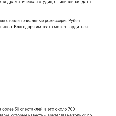
ская драматическая студия, официальная дата
ля» стояли гениальные режиссеры: Рубен
ьянов. Благодаря им театр может гордиться
:
 более 50 спектаклей, а это около 700
теры, которые известны зрителям не только по