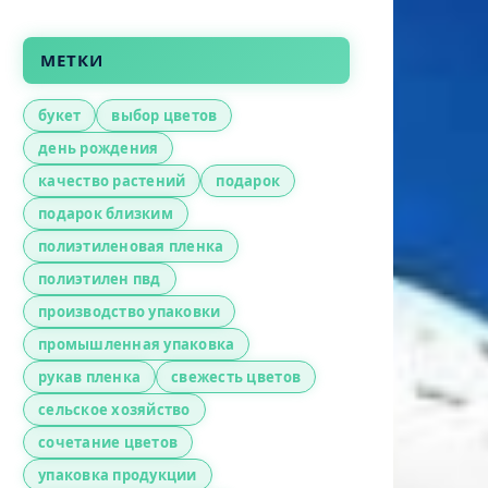
МЕТКИ
букет
выбор цветов
день рождения
качество растений
подарок
подарок близким
полиэтиленовая пленка
полиэтилен пвд
производство упаковки
промышленная упаковка
рукав пленка
свежесть цветов
сельское хозяйство
сочетание цветов
упаковка продукции