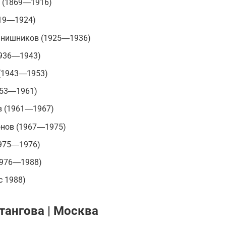
 (1869―1916)
919―1924)
нишников (1925―1936)
1936―1943)
(1943―1953)
953―1961)
в (1961―1967)
онов (1967―1975)
1975―1976)
1976―1988)
с 1988)
тангова | Москва