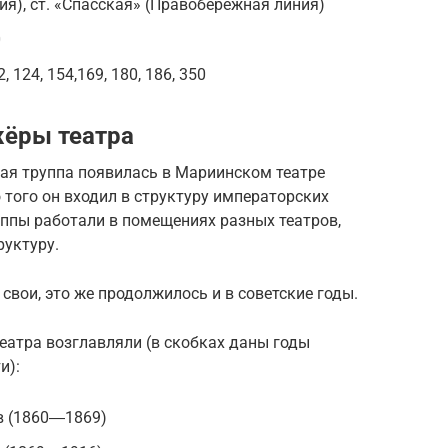
ия), ст. «Спасская» (Правобережная линия)
0
 124, 154,169, 180, 186, 350
жёры театра
ная труппа появилась в Мариинском театре
 того он входил в структуру императорских
уппы работали в помещениях разных театров,
уктуру.
свои, это же продолжилось и в советские годы.
еатра возглавляли (в скобках даны годы
и):
в (1860―1869)