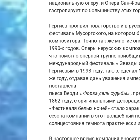
национальную оперу. и Опера Сан-Фра
гастролирует по большинству этих го
Гергиев проявил новаторство и в русс
фестиваль Мусоргского, на котором 
композитора. Точно так же многие о
1990-х годов. Оперы нерусских компо
что помогло оперной труппе приобщи
международный фестиваль « Звезды бе
Гергиевым в 1993 году, также сделал
же году, отдавая дань уважения импе
поставлена
пьеса Верди «
Форза дель судьбы»
, пр
1862 году, с оригинальными декораци
«Фестиваля белых ночей» стало хара
сезона компании в этот волшебный пе
солнцестояния темнота практически и
В настоящее время компания вносит в