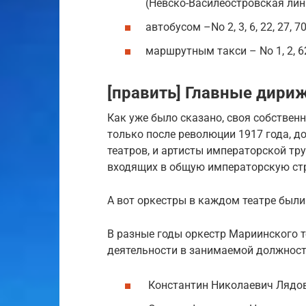
(Невско-Василеостровская лин
автобусом –No 2, 3, 6, 22, 27, 7
маршрутным такси – No 1, 2, 62,
[править] Главные дири
Как уже было сказано, своя собствен
только после революции 1917 года, до
театров, и артисты императорской тр
входящих в общую императорскую стр
А вот оркестры в каждом театре были 
В разные годы оркестр Мариинского т
деятельности в занимаемой должност
Константин Николаевич Лядо