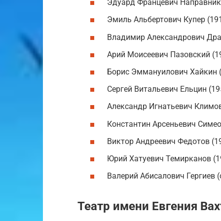
Эдуард Францевич Направник
Эмиль Альбертович Купер (1
Владимир Александрович Дра
Арий Моисеевич Пазовский (
Борис Эммануилович Хайкин 
Сергей Витальевич Ельцин (1
Александр Игнатьевич Климо
Константин Арсеньевич Симе
Виктор Андреевич Федотов (
Юрий Хатуевич Темирканов (
Валерий Абисалович Гергиев (
Театр имени Евгения Вах