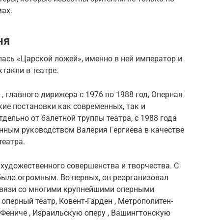
мах.
ня
ась «Царской ложей», именно в ней император и
ктакли в театре.
 главного дирижера с 1976 по 1988 год, Оперная
ие постановки как современных, так и
тдельно от балетной труппы театра, с 1988 года
енным руководством Валерия Гергиева в качестве
театра.
 художественного совершенства и творчества. С
 было огромным. Во-первых, он реорганизовал
связи со многими крупнейшими оперными
оперный театр, Ковент-Гарден , Метрополитен-
Ла Фениче , Израильскую оперу , Вашингтонскую