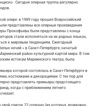
нциско . Сегодня оперная труппа регулярно
родов.
кой опере: в 1989 году прошел Всероссийский
были представлены все оперные произведения
перы Прокофьева были представлены с конца
зиторов стали исполняться на их родных языках,
ться к мировым тенденциям. Ежегодный
лых ночей » в Санкт-Петербурге, начатый
 Мариинский район культурной картой мира. В том
рским истокам Мариинского театра, была
емьера которой состоялась в Санкт-Петербурге в
ями, костюмами и декорациями. С тех пор для
ктерно представлять премьеры предстоящего
риод, когда с приближением летнего
счезает.
 свой список 22 сопрано (из которых, возможно,