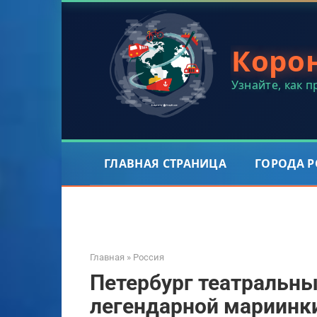
Перейти
к
контенту
Коро
Узнайте, как 
ГЛАВНАЯ СТРАНИЦА
ГОРОДА 
Главная
»
Россия
Петербург театральны
легендарной мариинк